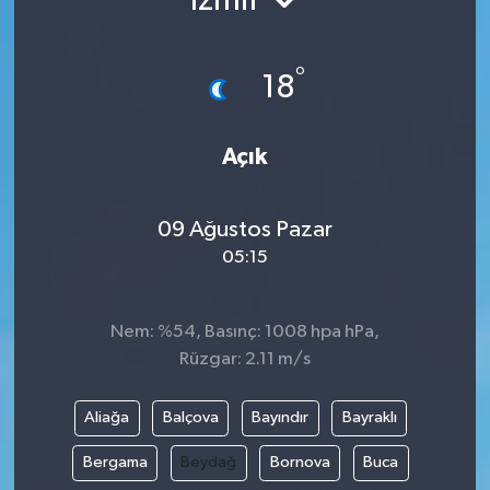
İzmir
DEVREK
°
18
DÜZCE
EREĞLİ
Açık
GÖKÇEBEY
09 Ağustos Pazar
05:15
KARABÜK
KASTAMONU
Nem: %54, Basınç: 1008 hpa hPa,
Rüzgar: 2.11 m/s
Aliağa
Balçova
Bayındır
Bayraklı
Bergama
Beydağ
Bornova
Buca