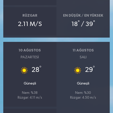
RÜZGAR
EN DÜŞÜK / EN YÜKSEK
°
°
2.11 M/S
18
/ 39
10 AĞUSTOS
11 AĞUSTOS
PAZARTESI
SALI
°
°
28
29
Güneşli
Güneşli
Nem: %38
Nem: %30
Rüzgar: 4.11 m/s
Rüzgar: 4.50 m/s