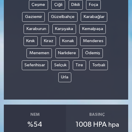
Çeşme
Çiğli
Dikili
Foça
Gaziemir
Güzelbahçe
Karabağlar
Karaburun
Karşıyaka
Kemalpaşa
Kınık
Kiraz
Konak
Menderes
Menemen
Narlıdere
Ödemiş
Seferihisar
Selçuk
Tire
Torbalı
Urla
NEM
BASINÇ
%54
1008 HPA
hpa