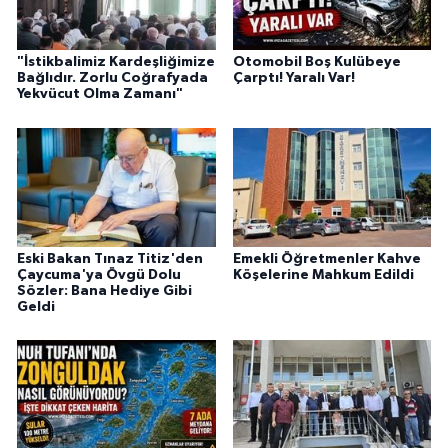
"İstikbalimiz Kardeşliğimize
Otomobil Boş Kulübeye
Bağlıdır. Zorlu Coğrafyada
Çarptı! Yaralı Var!
Yekvücut Olma Zamanı"
Eski Bakan Tınaz Titiz'den
Emekli Öğretmenler Kahve
Çaycuma'ya Övgü Dolu
Köşelerine Mahkum Edildi
Sözler: Bana Hediye Gibi
Geldi