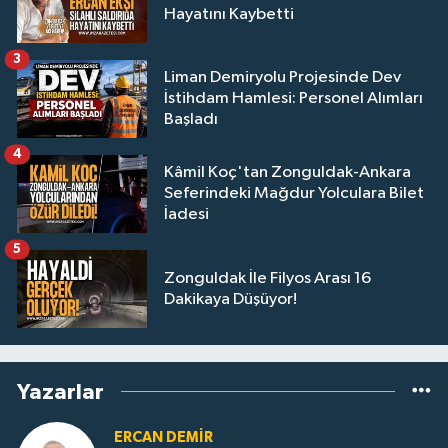
Hayatını Kaybetti
3
Liman Demiryolu Projesinde Dev
İstihdam Hamlesi: Personel Alımları
Başladı
4
Kâmil Koç'tan Zonguldak-Ankara
Seferindeki Mağdur Yolculara Bilet
İadesi
5
Zonguldak İle Filyos Arası 16
Dakikaya Düşüyor!
Yazarlar
ERCAN DEMIR