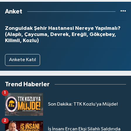
Anket
Zonguldak Şehir Hastanesi Nereye Yapılmalı?
(Alaplı, Çaycuma, Devrek, Ereğli, Gökçebey,
Kilimli, Kozlu)
Ankete Katıl
Trend Haberler
1
Son Dakika: TTK Kozlu’ya Müjde!
2
İş İnsanı Ercan Ekşi Silahlı Saldırıda