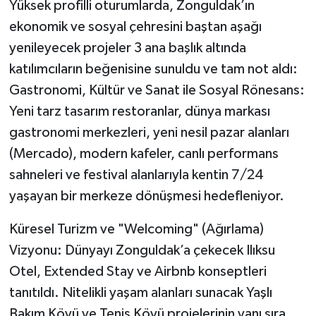
​Yüksek profilli oturumlarda, Zonguldak’ın
ekonomik ve sosyal çehresini baştan aşağı
yenileyecek projeler 3 ana başlık altında
katılımcıların beğenisine sunuldu ve tam not aldı:
​Gastronomi, Kültür ve Sanat ile Sosyal Rönesans:
Yeni tarz tasarım restoranlar, dünya markası
gastronomi merkezleri, yeni nesil pazar alanları
(Mercado), modern kafeler, canlı performans
sahneleri ve festival alanlarıyla kentin 7/24
yaşayan bir merkeze dönüşmesi hedefleniyor.
​Küresel Turizm ve "Welcoming" (Ağırlama)
Vizyonu: Dünyayı Zonguldak’a çekecek Ilıksu
Otel, Extended Stay ve Airbnb konseptleri
tanıtıldı. Nitelikli yaşam alanları sunacak Yaşlı
Bakım Köyü ve Tenis Köyü projelerinin yanı sıra,