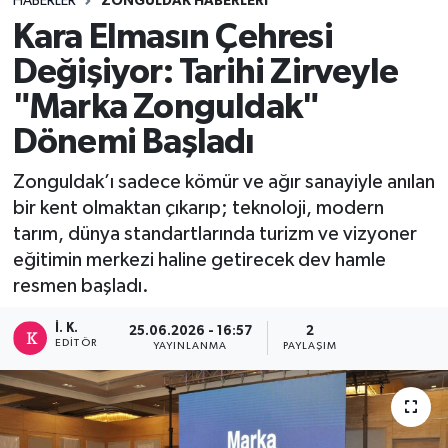
HABERLER
ZONGULDAK HABERLERI
Kara Elmasın Çehresi
DEVREK
Değişiyor: Tarihi Zirveyle
DÜZCE
"Marka Zonguldak"
Dönemi Başladı
EREĞLİ
Zonguldak’ı sadece kömür ve ağır sanayiyle anılan
GÖKÇEBEY
bir kent olmaktan çıkarıp; teknoloji, modern
tarım, dünya standartlarında turizm ve vizyoner
KARABÜK
eğitimin merkezi haline getirecek dev hamle
resmen başladı.
KASTAMONU
İ. K.
25.06.2026 - 16:57
2
EDITÖR
YAYINLANMA
PAYLAŞIM