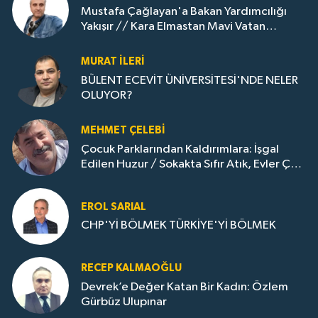
Mustafa Çağlayan'a Bakan Yardımcılığı
Yakışır // ​Kara Elmastan Mavi Vatan
Gazına: Zonguldak'ın Dönüşümü..
MURAT İLERI
BÜLENT ECEVİT ÜNİVERSİTESİ'NDE NELER
OLUYOR?
MEHMET ÇELEBI
Çocuk Parklarından Kaldırımlara: İşgal
Edilen Huzur / Sokakta Sıfır Atık, Evler Çöp
Dolu
EROL SARIAL
CHP'Yİ BÖLMEK TÜRKİYE'Yİ BÖLMEK
RECEP KALMAOĞLU
Devrek’e Değer Katan Bir Kadın: Özlem
Gürbüz Ulupınar