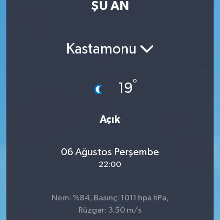
ŞU AN
DEVREK
DÜZCE
Kastamonu
EREĞLİ
°
19
GÖKÇEBEY
KARABÜK
Açık
KASTAMONU
06 Ağustos Perşembe
22:00
Nem: %84, Basınç: 1011 hpa hPa,
Rüzgar: 3.50 m/s