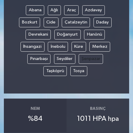
Abana
Ağlı
Araç
Azdavay
Bozkurt
Cide
Çatalzeytin
Daday
Devrekani
Doğanyurt
Hanönü
İhsangazi
İnebolu
Küre
Merkez
Pınarbaşı
Seydiler
Şenpazar
Taşköprü
Tosya
NEM
BASINÇ
%84
1011 HPA
hpa