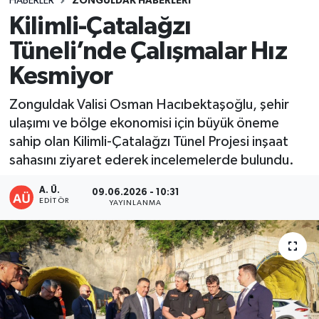
HABERLER
ZONGULDAK HABERLERI
Kilimli-Çatalağzı
DEVREK
Tüneli’nde Çalışmalar Hız
DÜZCE
Kesmiyor
EREĞLİ
Zonguldak Valisi Osman Hacıbektaşoğlu, şehir
ulaşımı ve bölge ekonomisi için büyük öneme
GÖKÇEBEY
sahip olan Kilimli-Çatalağzı Tünel Projesi inşaat
sahasını ziyaret ederek incelemelerde bulundu.
KARABÜK
A. Ü.
09.06.2026 - 10:31
EDITÖR
YAYINLANMA
KASTAMONU