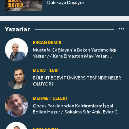
Dakikaya Düşüyor!
Yazarlar
ERCAN DEMIR
Mustafa Çağlayan'a Bakan Yardımcılığı
Yakışır // ​Kara Elmastan Mavi Vatan
Gazına: Zonguldak'ın Dönüşümü..
MURAT İLERI
BÜLENT ECEVİT ÜNİVERSİTESİ'NDE NELER
OLUYOR?
MEHMET ÇELEBI
Çocuk Parklarından Kaldırımlara: İşgal
Edilen Huzur / Sokakta Sıfır Atık, Evler Çöp
Dolu