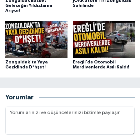
Zonguldak Basket
JÖAK Store Tırı Zonguldak
Geleceğin Yıldızlarını
Sahilinde
Arıyor!
Zonguldak'ta Yaya
Ereğli'de Otomobil
Geçidinde D*hşet!
Merdivenlerde Asılı Kaldı!
Yorumlar