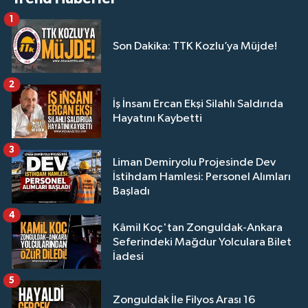
1
Son Dakika: TTK Kozlu’ya Müjde!
2
İş İnsanı Ercan Ekşi Silahlı Saldırıda
Hayatını Kaybetti
3
Liman Demiryolu Projesinde Dev
İstihdam Hamlesi: Personel Alımları
Başladı
4
Kâmil Koç'tan Zonguldak-Ankara
Seferindeki Mağdur Yolculara Bilet
İadesi
5
Zonguldak İle Filyos Arası 16