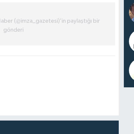
aber (@imza_gazetesi)'in paylaştığı bir
gönderi