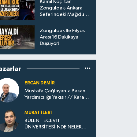
Kâmil Koç'tan
Zonguldak-Ankara
Seferindeki Mağdur
Yolculara Bilet İadesi
Zonguldak İle Filyos
Arası 16 Dakikaya
Düşüyor!
azarlar
ERCAN DEMIR
Mustafa Çağlayan'a Bakan
Yardımcılığı Yakışır // ​Kara
Elmastan Mavi Vatan Gazına:
Zonguldak'ın Dönüşümü..
MURAT İLERI
BÜLENT ECEVİT
ÜNİVERSİTESİ'NDE NELER
OLUYOR?