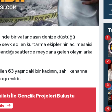
T
ilinde bir vatandaşın denize düştüğü
1
sevk edilen kurtarma ekiplerinin acı mesaisi
andığı saatlerde meydana gelen olayın arka
2
ilen 63 yaşındaki bir kadının, sahil kenarına
öğrenildi.
3
latı İle Gençlik Projeleri Buluştu
üle
4