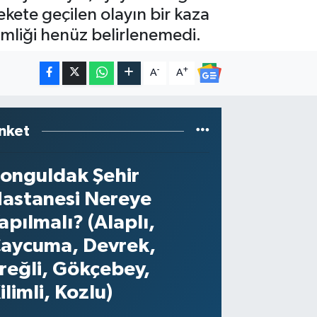
ekete geçilen olayın bir kaza
imliği henüz belirlenemedi.
-
+
A
A
nket
onguldak Şehir
astanesi Nereye
apılmalı? (Alaplı,
aycuma, Devrek,
reğli, Gökçebey,
ilimli, Kozlu)