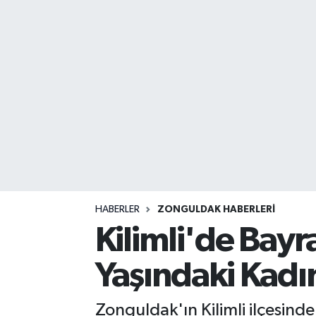
DEVREK
DÜZCE
EREĞLİ
GÖKÇEBEY
KARABÜK
KASTAMONU
HABERLER
ZONGULDAK HABERLERI
Kilimli'de Bay
Yaşındaki Kadın
Zonguldak'ın Kilimli ilçesind