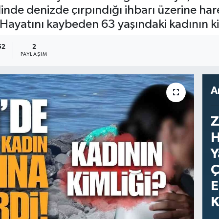
linde denizde çırpındığı ihbarı üzerine har
i. Hayatını kaybeden 63 yaşındaki kadının k
52
2
PAYLAŞIM
A
Z
H
Y
Ç
E
K