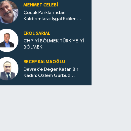
MEHMET ÇELEBI
Çocuk Parklarından
Kaldırımlara: İşgal Edilen
Huzur / Sokakta Sıfır Atık,
Evler Çöp Dolu
EROL SARIAL
CHP'Yİ BÖLMEK TÜRKİYE'Yİ
BÖLMEK
RECEP KALMAOĞLU
Devrek’e Değer Katan Bir
Kadın: Özlem Gürbüz
Ulupınar