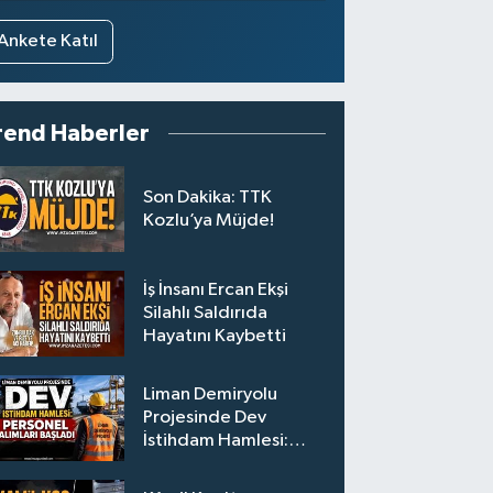
Ankete Katıl
rend Haberler
Son Dakika: TTK
Kozlu’ya Müjde!
İş İnsanı Ercan Ekşi
Silahlı Saldırıda
Hayatını Kaybetti
Liman Demiryolu
Projesinde Dev
İstihdam Hamlesi:
Personel Alımları
Başladı