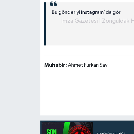
Bu gönderiyi Instagram'da gör
İmza Gazetesi | Zonguldak H
Muhabir:
Ahmet Furkan Sav
EDITÖRÜN SEÇTIĞI