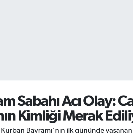
ram Sabahı Acı Olay: C
ın Kimliği Merak Edili
e Kurban Bayramı'nın ilk gününde yaşanan t