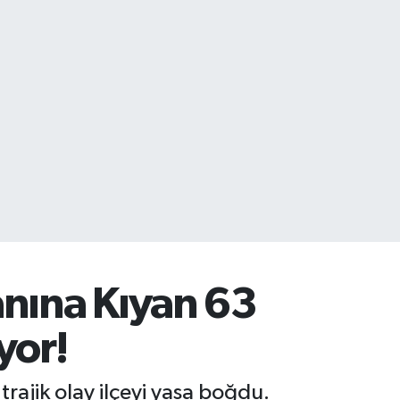
anına Kıyan 63
yor!
rajik olay ilçeyi yasa boğdu.