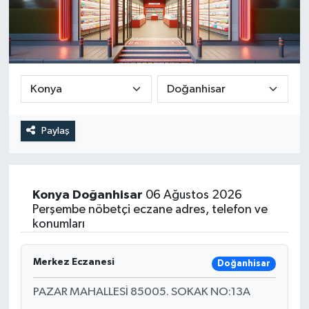
DEVREK
DÜZCE
EREĞLİ
GÖKÇEBEY
Paylaş
KARABÜK
Konya
Doğanhisar
06 Ağustos 2026
KASTAMONU
Perşembe nöbetçi eczane adres, telefon ve
konumları
Merkez Eczanesi
Doğanhisar
PAZAR MAHALLESİ 85005. SOKAK NO:13A