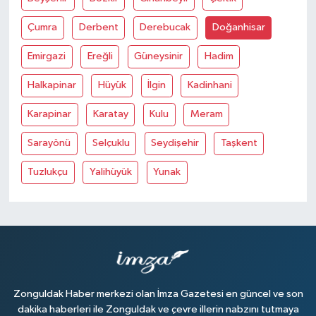
Çumra
Derbent
Derebucak
Doğanhisar
Emirgazi
Ereğli
Güneysinir
Hadim
Halkapinar
Hüyük
İlgin
Kadinhani
Karapinar
Karatay
Kulu
Meram
Sarayönü
Selçuklu
Seydişehir
Taşkent
Tuzlukçu
Yalihüyük
Yunak
Zonguldak Haber merkezi olan İmza Gazetesi en güncel ve son
dakika haberleri ile Zonguldak ve çevre illerin nabzını tutmaya