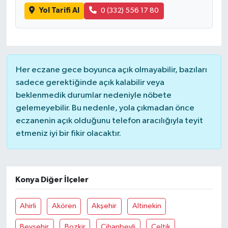
Yol Tarifi Al
0 (332) 556 17 80
Her eczane gece boyunca açık olmayabilir, bazıları
sadece gerektiğinde açık kalabilir veya
beklenmedik durumlar nedeniyle nöbete
gelemeyebilir. Bu nedenle, yola çıkmadan önce
eczanenin açık olduğunu telefon aracılığıyla teyit
etmeniz iyi bir fikir olacaktır.
Konya Diğer İlçeler
Ahirli
Akören
Akşehir
Altinekin
Beyşehir
Bozkir
Cihanbeyli
Çeltik