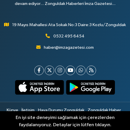
devam ediyor... Zonguldak Haberleri İmza Gazetesi...
19 Mayıs Mahallesi Ata Sokak No:3 Daire:3 Kozlu/Zonguldak
0532 495 6454
haber@imzagazetesi.com
Künye
İletişim
Hava Durumu Zonguldak
Zonguldak Haber
Gizlilik Sözleşmesi
Hizmet Şartları
Sitemap
En iyi site deneyimi sağlamak için çerezlerden
faydalanıyoruz. Detaylar için lütfen tıklayın.