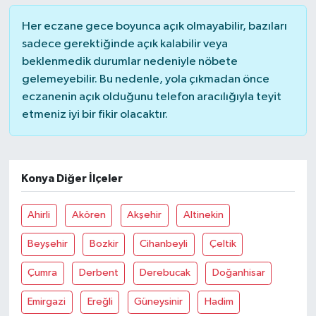
Her eczane gece boyunca açık olmayabilir, bazıları
sadece gerektiğinde açık kalabilir veya
beklenmedik durumlar nedeniyle nöbete
gelemeyebilir. Bu nedenle, yola çıkmadan önce
eczanenin açık olduğunu telefon aracılığıyla teyit
etmeniz iyi bir fikir olacaktır.
Konya Diğer İlçeler
Ahirli
Akören
Akşehir
Altinekin
Beyşehir
Bozkir
Cihanbeyli
Çeltik
Çumra
Derbent
Derebucak
Doğanhisar
Emirgazi
Ereğli
Güneysinir
Hadim