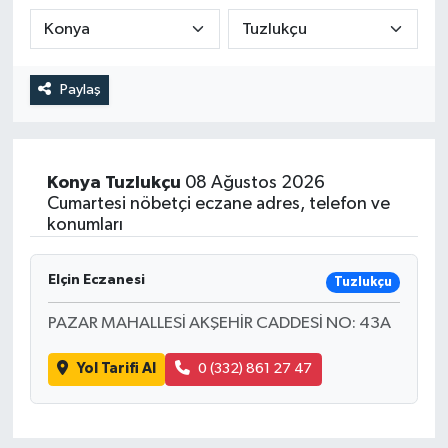
DEVREK
DÜZCE
Paylaş
EREĞLİ
Konya
Tuzlukçu
08 Ağustos 2026
GÖKÇEBEY
Cumartesi nöbetçi eczane adres, telefon ve
konumları
KARABÜK
Elçin Eczanesi
Tuzlukçu
KASTAMONU
PAZAR MAHALLESİ AKŞEHİR CADDESİ NO: 43A
Yol Tarifi Al
0 (332) 861 27 47