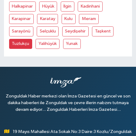
Halkapinar
Hüyük
İlgin
Kadinhani
Karapinar
Karatay
Kulu
Meram
Sarayönü
Selçuklu
Seydişehir
Taşkent
Tuzlukçu
Yalihüyük
Yunak
Zonguldak Haber merkezi olan İmza Gazetesi en güncel ve son
dakika haberleri ile Zonguldak ve çevre illerin nabzını tutmaya
devam ediyor... Zonguldak Haberleri İmza Gazetesi...
19 Mayıs Mahallesi Ata Sokak No:3 Daire:3 Kozlu/Zonguldak