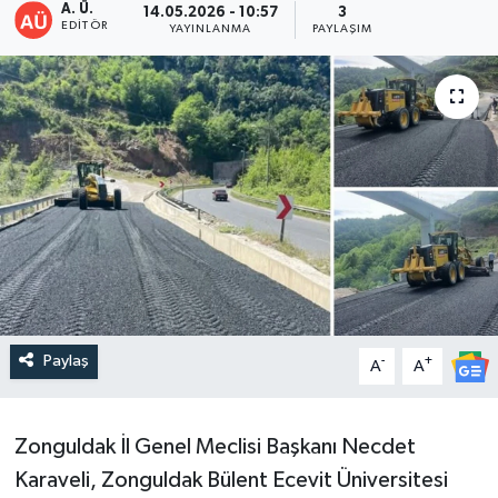
A. Ü.
14.05.2026 - 10:57
3
EDITÖR
YAYINLANMA
PAYLAŞIM
DEVREK
DÜZCE
EREĞLİ
GÖKÇEBEY
KARABÜK
KASTAMONU
Paylaş
-
+
A
A
Zonguldak İl Genel Meclisi Başkanı Necdet
Karaveli, Zonguldak Bülent Ecevit Üniversitesi