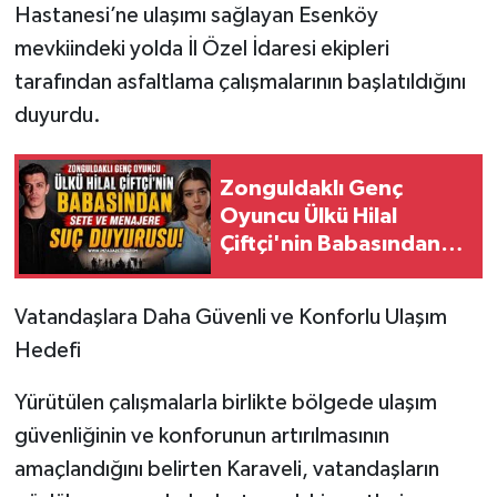
Hastanesi’ne ulaşımı sağlayan Esenköy
mevkiindeki yolda İl Özel İdaresi ekipleri
tarafından asfaltlama çalışmalarının başlatıldığını
duyurdu.
Zonguldaklı Genç
Oyuncu Ülkü Hilal
Çiftçi'nin Babasından
Sete ve Menajere Suç
Duyurusu!
Vatandaşlara Daha Güvenli ve Konforlu Ulaşım
Hedefi
Yürütülen çalışmalarla birlikte bölgede ulaşım
güvenliğinin ve konforunun artırılmasının
amaçlandığını belirten Karaveli, vatandaşların