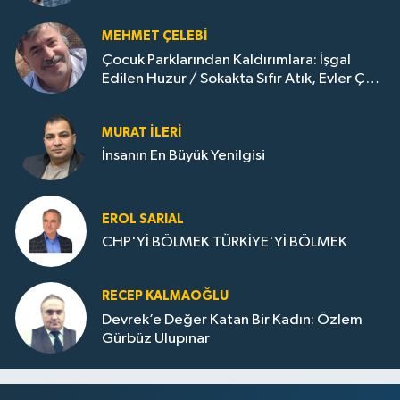
MEHMET ÇELEBI
Çocuk Parklarından Kaldırımlara: İşgal
Edilen Huzur / Sokakta Sıfır Atık, Evler Çöp
Dolu
MURAT İLERI
İnsanın En Büyük Yenilgisi
EROL SARIAL
CHP'Yİ BÖLMEK TÜRKİYE'Yİ BÖLMEK
RECEP KALMAOĞLU
Devrek’e Değer Katan Bir Kadın: Özlem
Gürbüz Ulupınar