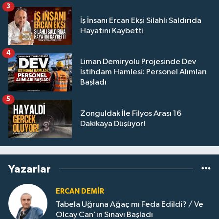
3
İş İnsanı Ercan Ekşi Silahlı Saldırıda
Hayatını Kaybetti
4
Liman Demiryolu Projesinde Dev
İstihdam Hamlesi: Personel Alımları
Başladı
5
Zonguldak İle Filyos Arası 16
Dakikaya Düşüyor!
Yazarlar
ERCAN DEMIR
Tabela Uğruna Ağaç mı Feda Edildi? / Ve
Olcay Can'ın Sınavı Başladı