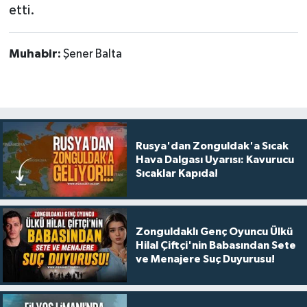
etti.
Muhabir:
Şener Balta
Rusya'dan Zonguldak'a Sıcak
Hava Dalgası Uyarısı: Kavurucu
Sıcaklar Kapıda!
Zonguldaklı Genç Oyuncu Ülkü
Hilal Çiftçi'nin Babasından Sete
ve Menajere Suç Duyurusu!