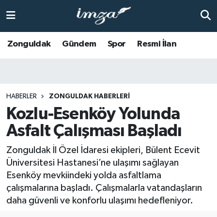
ZONGULDAK
Zonguldak Nöbetçi Eczaneler
Zonguldak
Gündem
Spor
Resmi İlan
Anasayfa
Zonguldak Hava Durumu
ALAPLI
Zonguldak Trafik Yoğunluk Haritası
HABERLER
ZONGULDAK HABERLERI
Kozlu-Esenköy Yolunda
KOZLU
Süper Lig Puan Durumu ve Fikstür
Asfalt Çalışması Başladı
KİLİMLİ
Tüm Manşetler
Zonguldak İl Özel İdaresi ekipleri, Bülent Ecevit
BARTIN
Son Dakika Haberleri
Üniversitesi Hastanesi’ne ulaşımı sağlayan
Esenköy mevkiindeki yolda asfaltlama
BOLU
Haber Arşivi
çalışmalarına başladı. Çalışmalarla vatandaşların
daha güvenli ve konforlu ulaşımı hedefleniyor.
ÇAYCUMA