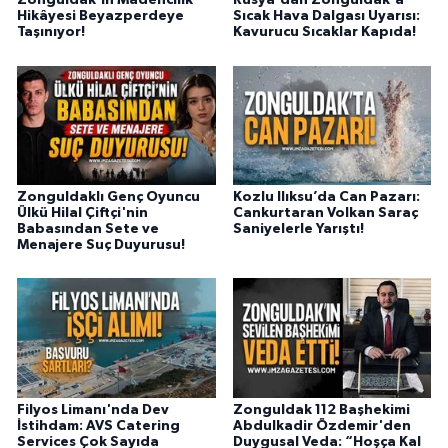
Zonguldak'ın Madencilik
Rusya'dan Zonguldak'a
Hikâyesi Beyazperdeye
Sıcak Hava Dalgası Uyarısı:
Taşınıyor!
Kavurucu Sıcaklar Kapıda!
Zonguldaklı Genç Oyuncu
Kozlu Ilıksu’da Can Pazarı:
Ülkü Hilal Çiftçi'nin
Cankurtaran Volkan Saraç
Babasından Sete ve
Saniyelerle Yarıştı!
Menajere Suç Duyurusu!
Filyos Limanı'nda Dev
Zonguldak 112 Başhekimi
İstihdam: AVS Catering
Abdulkadir Özdemir'den
Services Çok Sayıda
Duygusal Veda: “Hoşça Kal