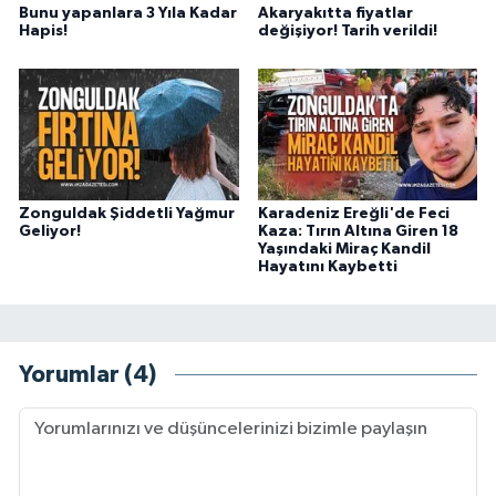
Bunu yapanlara 3 Yıla Kadar
Akaryakıtta fiyatlar
Hapis!
değişiyor! Tarih verildi!
Zonguldak Şiddetli Yağmur
Karadeniz Ereğli'de Feci
Geliyor!
Kaza: Tırın Altına Giren 18
Yaşındaki Miraç Kandil
Hayatını Kaybetti
Yorumlar (4)