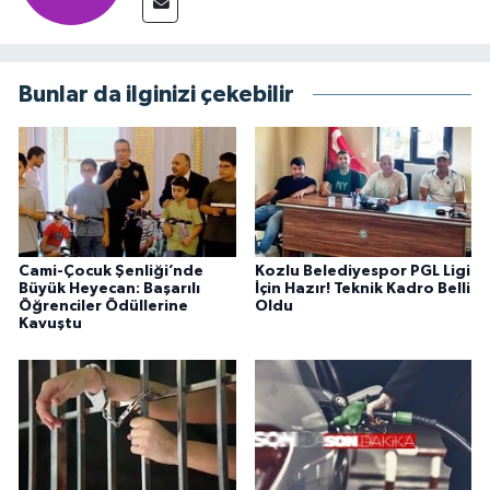
Bunlar da ilginizi çekebilir
Cami-Çocuk Şenliği’nde
Kozlu Belediyespor PGL Ligi
Büyük Heyecan: Başarılı
İçin Hazır! Teknik Kadro Belli
Öğrenciler Ödüllerine
Oldu
Kavuştu