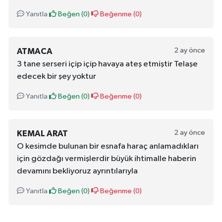
Yanıtla
Beğen (
0
)
Beğenme (
0
)
2 ay önce
ATMACA
3 tane serseri içip içip havaya ateş etmiştir Telaşe
edecek bir şey yoktur
Yanıtla
Beğen (
0
)
Beğenme (
0
)
2 ay önce
KEMAL ARAT
O kesimde bulunan bir esnafa haraç anlamadıkları
için gözdağı vermişlerdir büyük ihtimalle haberin
devamını bekliyoruz ayrıntılarıyla
Yanıtla
Beğen (
0
)
Beğenme (
0
)