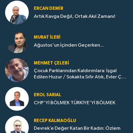
ERCAN DEMIR
Artık Kavga Değil, Ortak Akıl Zamanı!
MURAT İLERI
Ağustos'un İçinden Geçerken...
MEHMET ÇELEBI
Çocuk Parklarından Kaldırımlara: İşgal
Edilen Huzur / Sokakta Sıfır Atık, Evler Çöp
Dolu
EROL SARIAL
CHP'Yİ BÖLMEK TÜRKİYE'Yİ BÖLMEK
RECEP KALMAOĞLU
Devrek’e Değer Katan Bir Kadın: Özlem