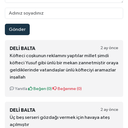
Gönder
2 ay önce
DELI BALTA
Köfteci coşkunun reklamını yaptılar millet şimdi
köfteci Yusuf gibi ünlü bir mekan zannetmiştir oraya
geldiklerinde vatandaşlar ünlü köfteciyi aramazlar
inşallah
Yanıtla
Beğen (
0
)
Beğenme (
0
)
2 ay önce
DELI BALTA
Üç beş serseri gözdağı vermek için havaya ateş
açılmıştır