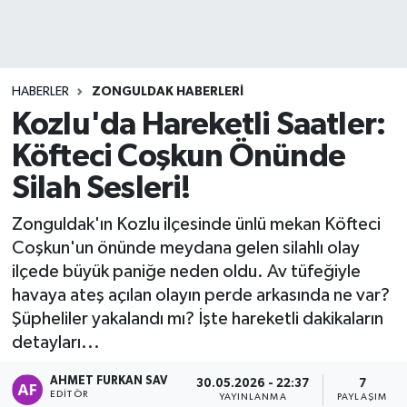
DEVREK
DÜZCE
HABERLER
ZONGULDAK HABERLERI
Kozlu'da Hareketli Saatler:
EREĞLİ
Köfteci Coşkun Önünde
GÖKÇEBEY
Silah Sesleri!
KARABÜK
Zonguldak'ın Kozlu ilçesinde ünlü mekan Köfteci
Coşkun'un önünde meydana gelen silahlı olay
KASTAMONU
ilçede büyük paniğe neden oldu. Av tüfeğiyle
havaya ateş açılan olayın perde arkasında ne var?
Şüpheliler yakalandı mı? İşte hareketli dakikaların
detayları...
AHMET FURKAN SAV
30.05.2026 - 22:37
7
EDITÖR
YAYINLANMA
PAYLAŞIM