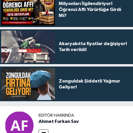
Milyonları İlgilendiriyor!
Öğrenci Affı Yürürlüğe Girdi
Mi?
Akaryakıtta fiyatlar değişiyor!
Tarih verildi!
Zonguldak Şiddetli Yağmur
Geliyor!
EDITÖR HAKKINDA
Ahmet Furkan Sav