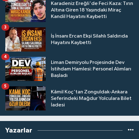
Karadeniz Ereğli'de Feci Kaza: Tırın
Altına Giren 18 Yaşındaki Miraç
Kandil Hayatını Kaybetti
3
İş İnsanı Ercan Ekşi Silahlı Saldırıda
Hayatını Kaybetti
4
Liman Demiryolu Projesinde Dev
İstihdam Hamlesi: Personel Alımları
Başladı
5
Kâmil Koç'tan Zonguldak-Ankara
Seferindeki Mağdur Yolculara Bilet
İadesi
Yazarlar