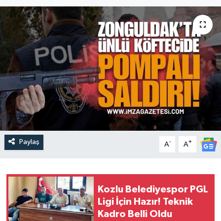
Paylaş
-
+
A
A
Kozlu Belediyespor PGL
Ligi İçin Hazır! Teknik
Kadro Belli Oldu