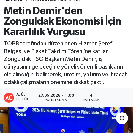
HABERLER
ZONGULDAK HABERLERI
Metin Demir'den
DEVREK
Zonguldak Ekonomisi İçin
DÜZCE
Kararlılık Vurgusu
EREĞLİ
TOBB tarafından düzenlenen Hizmet Şeref
Belgesi ve Plaket Takdim Töreni’ne katılan
GÖKÇEBEY
Zonguldak TSO Başkanı Metin Demir, iş
dünyasının geleceğine yönelik önemli başlıkların
KARABÜK
ele alındığını belirterek, üretim, yatırım ve ihracat
odaklı çalışmaların önemine dikkat çekti.
KASTAMONU
A. Ü.
23.05.2026 - 11:00
4
EDITÖR
YAYINLANMA
PAYLAŞIM