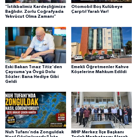
"İstikbalimiz Kardeşliğimize
Otomobil Boş Kulübeye
Bağlıdır. Zorlu Coğrafyada
Çarptı! Yaralı Var!
Yekvücut Olma Zamanı"
Eski Bakan Tınaz Titiz'den
Emekli Öğretmenler Kahve
Çaycuma'ya Övgü Dolu
Köşelerine Mahkum Edildi
Sözler: Bana Hediye Gibi
Geldi
Nuh Tufanı'nda Zonguldak
MHP Merkez İlçe Başkanı
Nasıl Görünüyordu? İşte
Torlak Mazbatasını Alarak