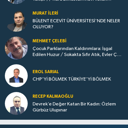
Gazına: Zonguldak'ın Dönüşümü..
MURAT İLERI
BÜLENT ECEVİT ÜNİVERSİTESİ'NDE NELER
OLUYOR?
MEHMET ÇELEBI
Çocuk Parklarından Kaldırımlara: İşgal
Edilen Huzur / Sokakta Sıfır Atık, Evler Çöp
Dolu
EROL SARIAL
CHP'Yİ BÖLMEK TÜRKİYE'Yİ BÖLMEK
RECEP KALMAOĞLU
Devrek’e Değer Katan Bir Kadın: Özlem
Gürbüz Ulupınar