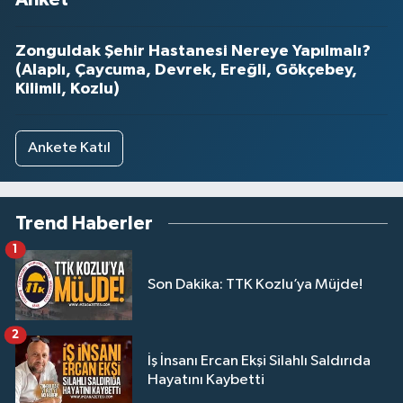
Zonguldak Şehir Hastanesi Nereye Yapılmalı?
(Alaplı, Çaycuma, Devrek, Ereğli, Gökçebey,
Kilimli, Kozlu)
Ankete Katıl
Trend Haberler
1
Son Dakika: TTK Kozlu’ya Müjde!
2
İş İnsanı Ercan Ekşi Silahlı Saldırıda
Hayatını Kaybetti