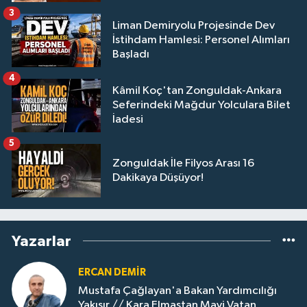
3
Liman Demiryolu Projesinde Dev
İstihdam Hamlesi: Personel Alımları
Başladı
4
Kâmil Koç'tan Zonguldak-Ankara
Seferindeki Mağdur Yolculara Bilet
İadesi
5
Zonguldak İle Filyos Arası 16
Dakikaya Düşüyor!
Yazarlar
ERCAN DEMIR
Mustafa Çağlayan'a Bakan Yardımcılığı
Yakışır // ​Kara Elmastan Mavi Vatan