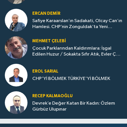
ERCAN DEMIR
Safiye Karaarslan’ın Sadakati, Olcay Can’ın
Hamlesi. CHP’nin Zonguldak’ta Yeni
Dönemi..
MEHMET ÇELEBI
Çocuk Parklarından Kaldırımlara: İşgal
Edilen Huzur / Sokakta Sıfır Atık, Evler Çöp
Dolu
EROL SARIAL
CHP'Yİ BÖLMEK TÜRKİYE'Yİ BÖLMEK
RECEP KALMAOĞLU
Devrek’e Değer Katan Bir Kadın: Özlem
Gürbüz Ulupınar