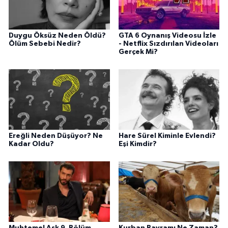
Duygu Öksüz Neden Öldü?
GTA 6 Oynanış Videosu İzle
Ölüm Sebebi Nedir?
- Netflix Sızdırılan Videoları
Gerçek Mi?
Ereğli Neden Düşüyor? Ne
Hare Sürel Kiminle Evlendi?
Kadar Oldu?
Eşi Kimdir?
Muhtemel Aşk 9. Bölüm
Kurban Bayramı Ne Zaman?