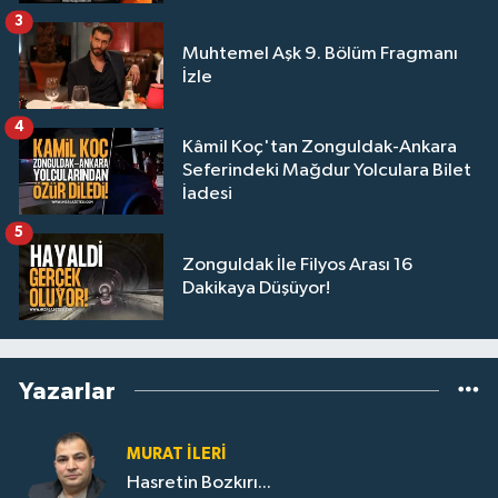
3
Muhtemel Aşk 9. Bölüm Fragmanı
İzle
4
Kâmil Koç'tan Zonguldak-Ankara
Seferindeki Mağdur Yolculara Bilet
İadesi
5
Zonguldak İle Filyos Arası 16
Dakikaya Düşüyor!
Yazarlar
MURAT İLERI
Hasretin Bozkırı...