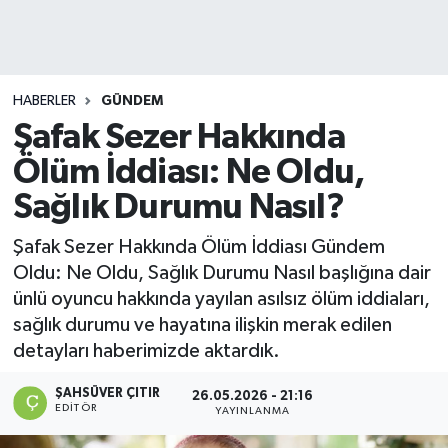
DEVREK
DÜZCE
HABERLER
GÜNDEM
Şafak Sezer Hakkında
EREĞLİ
Ölüm İddiası: Ne Oldu,
GÖKÇEBEY
Sağlık Durumu Nasıl?
KARABÜK
Şafak Sezer Hakkında Ölüm İddiası Gündem
Oldu: Ne Oldu, Sağlık Durumu Nasıl başlığına dair
KASTAMONU
ünlü oyuncu hakkında yayılan asılsız ölüm iddiaları,
sağlık durumu ve hayatına ilişkin merak edilen
detayları haberimizde aktardık.
ŞAHSÜVER ÇITIR
26.05.2026 - 21:16
EDITÖR
YAYINLANMA