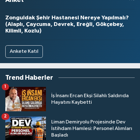
Zonguldak Şehir Hastanesi Nereye Yapılmalı?
(Alaplı, Çaycuma, Devrek, Ereğli, Gökçebey,
Kilimli, Kozlu)
Ankete Katıl
Trend Haberler
1
İş İnsanı Ercan Ekşi Silahlı Saldırıda
Hayatını Kaybetti
2
Liman Demiryolu Projesinde Dev
İstihdam Hamlesi: Personel Alımları
Başladı