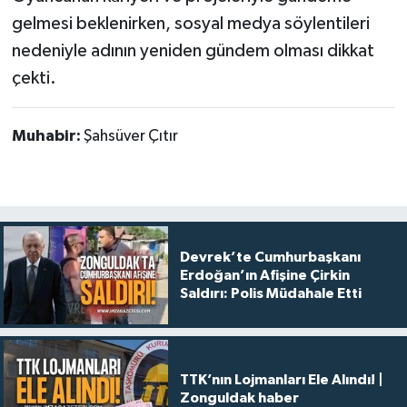
gelmesi beklenirken, sosyal medya söylentileri
nedeniyle adının yeniden gündem olması dikkat
çekti.
Muhabir:
Şahsüver Çıtır
Devrek’te Cumhurbaşkanı
Erdoğan’ın Afişine Çirkin
Saldırı: Polis Müdahale Etti
TTK’nın Lojmanları Ele Alındı! |
Zonguldak haber