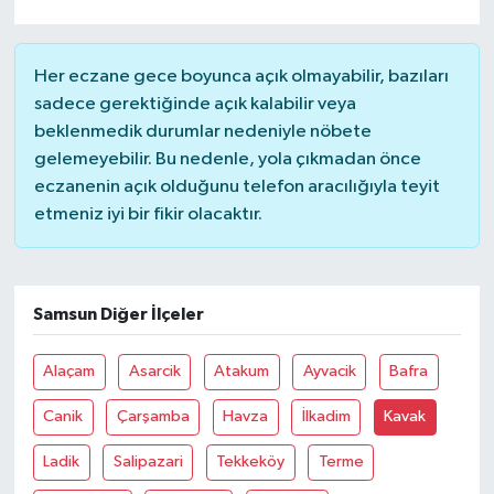
Her eczane gece boyunca açık olmayabilir, bazıları
sadece gerektiğinde açık kalabilir veya
beklenmedik durumlar nedeniyle nöbete
gelemeyebilir. Bu nedenle, yola çıkmadan önce
eczanenin açık olduğunu telefon aracılığıyla teyit
etmeniz iyi bir fikir olacaktır.
Samsun Diğer İlçeler
Alaçam
Asarcik
Atakum
Ayvacik
Bafra
Canik
Çarşamba
Havza
İlkadim
Kavak
Ladik
Salipazari
Tekkeköy
Terme