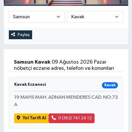
DEVREK
DÜZCE
Paylaş
EREĞLİ
GÖKÇEBEY
Samsun
Kavak
09 Ağustos 2026 Pazar
nöbetçi eczane adres, telefon ve konumları
KARABÜK
Kavak Eczanesi
KASTAMONU
Kavak
19 MAYIS MAH. ADNAN MENDERES CAD. NO:73
A
Yol Tarifi Al
0 (362) 741 24 12