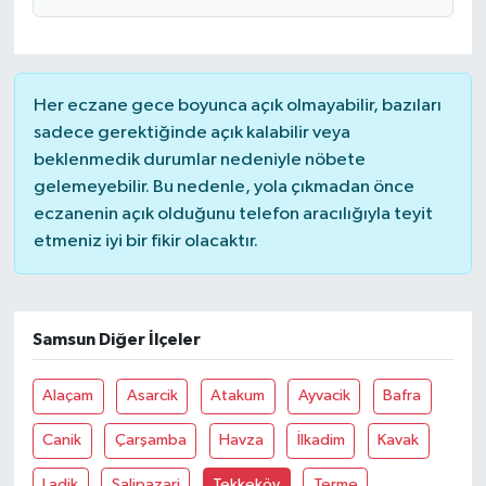
Her eczane gece boyunca açık olmayabilir, bazıları
sadece gerektiğinde açık kalabilir veya
beklenmedik durumlar nedeniyle nöbete
gelemeyebilir. Bu nedenle, yola çıkmadan önce
eczanenin açık olduğunu telefon aracılığıyla teyit
etmeniz iyi bir fikir olacaktır.
Samsun Diğer İlçeler
Alaçam
Asarcik
Atakum
Ayvacik
Bafra
Canik
Çarşamba
Havza
İlkadim
Kavak
Ladik
Salipazari
Tekkeköy
Terme