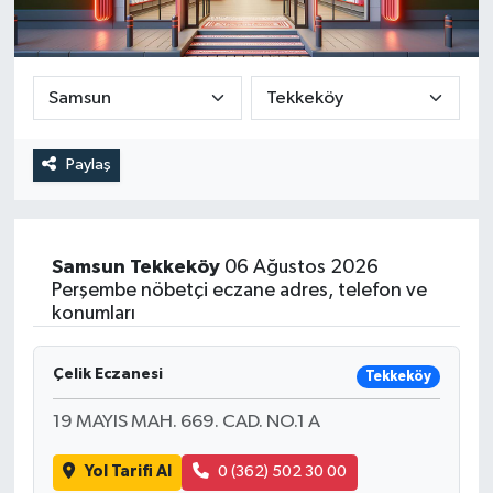
DEVREK
DÜZCE
EREĞLİ
Paylaş
GÖKÇEBEY
KARABÜK
Samsun
Tekkeköy
06 Ağustos 2026
Perşembe nöbetçi eczane adres, telefon ve
konumları
KASTAMONU
Çelik Eczanesi
Tekkeköy
19 MAYIS MAH. 669. CAD. NO.1 A
Yol Tarifi Al
0 (362) 502 30 00