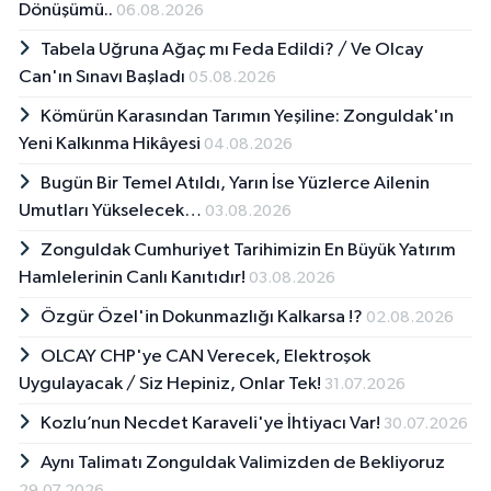
Dönüşümü..
06.08.2026
Tabela Uğruna Ağaç mı Feda Edildi? / Ve Olcay
Can'ın Sınavı Başladı
05.08.2026
Kömürün Karasından Tarımın Yeşiline: Zonguldak'ın
Yeni Kalkınma Hikâyesi
04.08.2026
Bugün Bir Temel Atıldı, Yarın İse Yüzlerce Ailenin
Umutları Yükselecek…
03.08.2026
Zonguldak Cumhuriyet Tarihimizin En Büyük Yatırım
Hamlelerinin Canlı Kanıtıdır!
03.08.2026
Özgür Özel'in Dokunmazlığı Kalkarsa !?
02.08.2026
OLCAY CHP'ye CAN Verecek, Elektroşok
Uygulayacak / Siz Hepiniz, Onlar Tek!
31.07.2026
Kozlu’nun Necdet Karaveli'ye İhtiyacı Var!
30.07.2026
Aynı Talimatı Zonguldak Valimizden de Bekliyoruz
29.07.2026