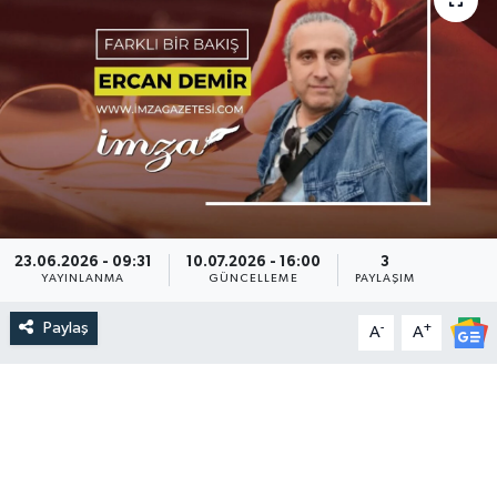
DEVREK
DÜZCE
EREĞLİ
GÖKÇEBEY
23.06.2026 - 09:31
10.07.2026 - 16:00
3
KARABÜK
YAYINLANMA
GÜNCELLEME
PAYLAŞIM
KASTAMONU
Paylaş
-
+
A
A