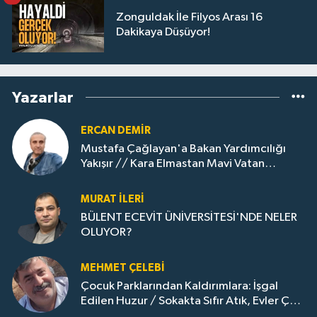
Zonguldak İle Filyos Arası 16
Dakikaya Düşüyor!
Yazarlar
ERCAN DEMIR
Mustafa Çağlayan'a Bakan Yardımcılığı
Yakışır // ​Kara Elmastan Mavi Vatan
Gazına: Zonguldak'ın Dönüşümü..
MURAT İLERI
BÜLENT ECEVİT ÜNİVERSİTESİ'NDE NELER
OLUYOR?
MEHMET ÇELEBI
Çocuk Parklarından Kaldırımlara: İşgal
Edilen Huzur / Sokakta Sıfır Atık, Evler Çöp
Dolu