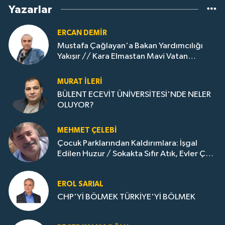
Yazarlar
ERCAN DEMIR
Mustafa Çağlayan'a Bakan Yardımcılığı
Yakışır // ​Kara Elmastan Mavi Vatan
Gazına: Zonguldak'ın Dönüşümü..
MURAT İLERI
BÜLENT ECEVİT ÜNİVERSİTESİ'NDE NELER
OLUYOR?
MEHMET ÇELEBI
Çocuk Parklarından Kaldırımlara: İşgal
Edilen Huzur / Sokakta Sıfır Atık, Evler Çöp
Dolu
EROL SARIAL
CHP'Yİ BÖLMEK TÜRKİYE'Yİ BÖLMEK