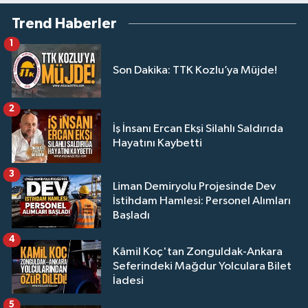
Trend Haberler
1
Son Dakika: TTK Kozlu’ya Müjde!
2
İş İnsanı Ercan Ekşi Silahlı Saldırıda
Hayatını Kaybetti
3
Liman Demiryolu Projesinde Dev
İstihdam Hamlesi: Personel Alımları
Başladı
4
Kâmil Koç'tan Zonguldak-Ankara
Seferindeki Mağdur Yolculara Bilet
İadesi
5