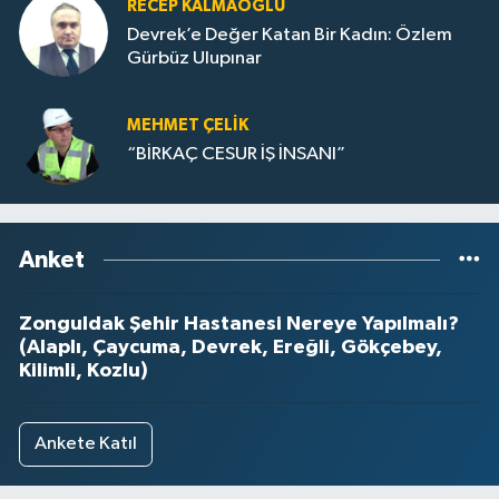
RECEP KALMAOĞLU
Devrek’e Değer Katan Bir Kadın: Özlem
Gürbüz Ulupınar
MEHMET ÇELIK
“BİRKAÇ CESUR İŞ İNSANI”
Anket
Zonguldak Şehir Hastanesi Nereye Yapılmalı?
(Alaplı, Çaycuma, Devrek, Ereğli, Gökçebey,
Kilimli, Kozlu)
Ankete Katıl