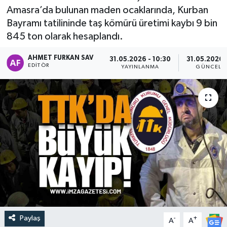
Amasra’da bulunan maden ocaklarında, Kurban
DEVREK
Bayramı tatilininde taş kömürü üretimi kaybı 9 bin
845 ton olarak hesaplandı.
DÜZCE
AHMET FURKAN SAV
31.05.2026 - 10:30
31.05.2026 -
EDITÖR
YAYINLANMA
GÜNCELL
EREĞLİ
GÖKÇEBEY
KARABÜK
KASTAMONU
Paylaş
-
+
A
A