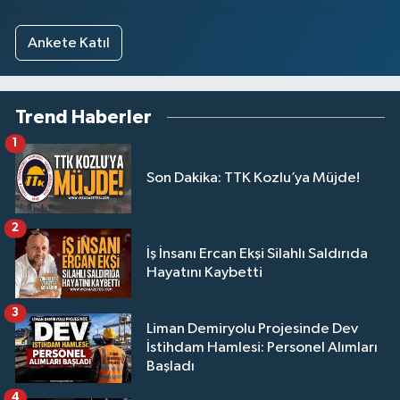
Ankete Katıl
Trend Haberler
1
Son Dakika: TTK Kozlu’ya Müjde!
2
İş İnsanı Ercan Ekşi Silahlı Saldırıda
Hayatını Kaybetti
3
Liman Demiryolu Projesinde Dev
İstihdam Hamlesi: Personel Alımları
Başladı
4