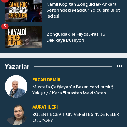
Kâmil Koç'tan Zonguldak-Ankara
Seferindeki Mağdur Yolculara Bilet
İadesi
5
Zonguldak İle Filyos Arası 16
Dakikaya Düşüyor!
Yazarlar
ERCAN DEMIR
Mustafa Çağlayan'a Bakan Yardımcılığı
Yakışır // ​Kara Elmastan Mavi Vatan
Gazına: Zonguldak'ın Dönüşümü..
MURAT İLERI
BÜLENT ECEVİT ÜNİVERSİTESİ'NDE NELER
OLUYOR?