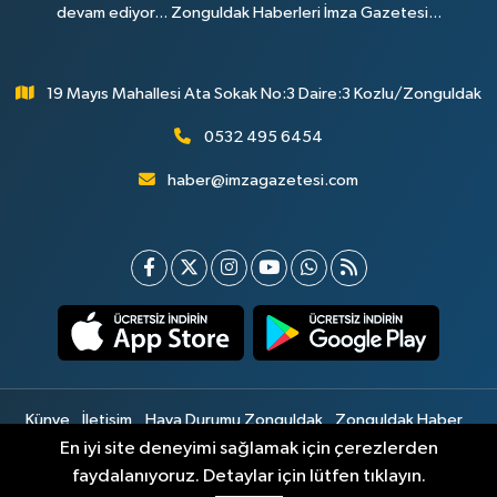
devam ediyor... Zonguldak Haberleri İmza Gazetesi...
19 Mayıs Mahallesi Ata Sokak No:3 Daire:3 Kozlu/Zonguldak
0532 495 6454
haber@imzagazetesi.com
Künye
İletişim
Hava Durumu Zonguldak
Zonguldak Haber
Gizlilik Sözleşmesi
Hizmet Şartları
Sitemap
En iyi site deneyimi sağlamak için çerezlerden
faydalanıyoruz. Detaylar için lütfen tıklayın.