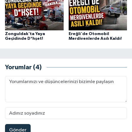
Zonguldak'ta Yaya
Ereğli'de Otomobil
Geçidinde D*hşet!
Merdivenlerde Asılı Kaldı!
Yorumlar (4)
Gönder