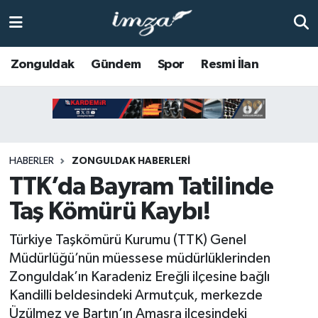
ZONGULDAK
Zonguldak Nöbetçi Eczaneler
Zonguldak
Gündem
Spor
Resmi İlan
Anasayfa
Zonguldak Hava Durumu
ALAPLI
Zonguldak Trafik Yoğunluk Haritası
HABERLER
ZONGULDAK HABERLERI
KOZLU
Süper Lig Puan Durumu ve Fikstür
TTK’da Bayram Tatilinde
KİLİMLİ
Tüm Manşetler
Taş Kömürü Kaybı!
BARTIN
Son Dakika Haberleri
Türkiye Taşkömürü Kurumu (TTK) Genel
Müdürlüğü’nün müessese müdürlüklerinden
BOLU
Haber Arşivi
Zonguldak’ın Karadeniz Ereğli ilçesine bağlı
Kandilli beldesindeki Armutçuk, merkezde
ÇAYCUMA
Üzülmez ve Bartın’ın Amasra ilçesindeki