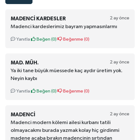
2 ay önce
MADENCI KARDESLER
Madenci kardeslerimiz bayram yapmasınlarmı
Yanıtla
Beğen (
0
)
Beğenme (
0
)
2 ay önce
MAD. MÜH.
Ya iki tane büyük müessede kaç aydır üretim yok.
Neyin kaybı
Yanıtla
Beğen (
0
)
Beğenme (
0
)
2 ay önce
MADENCI
Madenci modern kölemi ailesi kurbanı tatili
olmayacakmı burada yazmak kolay hiç girdinmi
madene acaba bırakın madencinin sırtından