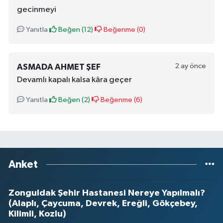
gecinmeyi
Yanıtla
Beğen (
12
)
Beğenme (
0
)
2 ay önce
ASMADA AHMET ŞEF
Devamlı kapalı kalsa kâra geçer
Yanıtla
Beğen (
2
)
Beğenme (
6
)
Anket
Zonguldak Şehir Hastanesi Nereye Yapılmalı?
(Alaplı, Çaycuma, Devrek, Ereğli, Gökçebey,
Kilimli, Kozlu)