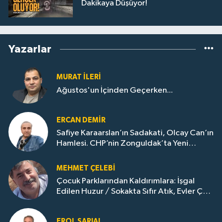
Dakikaya Düşüyor!
Yazarlar
MURAT İLERI
Ağustos'un İçinden Geçerken...
ERCAN DEMIR
Safiye Karaarslan’ın Sadakati, Olcay Can’ın
Hamlesi. CHP’nin Zonguldak’ta Yeni
Dönemi..
MEHMET ÇELEBI
Çocuk Parklarından Kaldırımlara: İşgal
Edilen Huzur / Sokakta Sıfır Atık, Evler Çöp
Dolu
EROL SARIAL