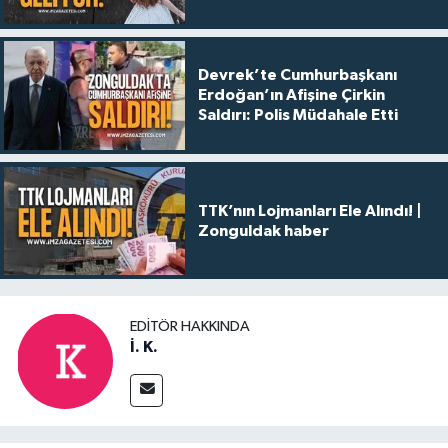
Devrek’te Cumhurbaşkanı
Erdoğan’ın Afişine Çirkin
Saldırı: Polis Müdahale Etti
TTK’nın Lojmanları Ele Alındı! |
Zonguldak haber
EDITÖR HAKKINDA
İ. K.