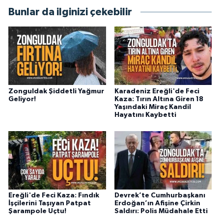
Bunlar da ilginizi çekebilir
Zonguldak Şiddetli Yağmur
Karadeniz Ereğli'de Feci
Geliyor!
Kaza: Tırın Altına Giren 18
Yaşındaki Miraç Kandil
Hayatını Kaybetti
Ereğli'de Feci Kaza: Fındık
Devrek’te Cumhurbaşkanı
İşçilerini Taşıyan Patpat
Erdoğan’ın Afişine Çirkin
Şarampole Uçtu!
Saldırı: Polis Müdahale Etti