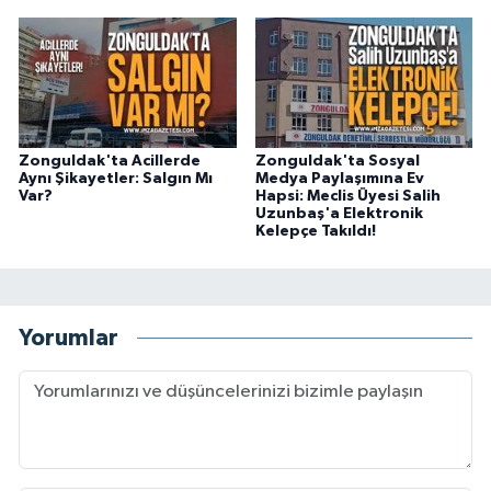
Zonguldak'ta Acillerde
Zonguldak'ta Sosyal
Aynı Şikayetler: Salgın Mı
Medya Paylaşımına Ev
Var?
Hapsi: Meclis Üyesi Salih
Uzunbaş'a Elektronik
Kelepçe Takıldı!
Yorumlar