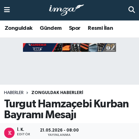
ZONGULDAK
Zonguldak Nöbetçi Eczaneler
Zonguldak
Gündem
Spor
Resmi İlan
Anasayfa
Zonguldak Hava Durumu
ALAPLI
Zonguldak Trafik Yoğunluk Haritası
KOZLU
Süper Lig Puan Durumu ve Fikstür
KİLİMLİ
Tüm Manşetler
HABERLER
ZONGULDAK HABERLERI
Turgut Hamzaçebi Kurban
BARTIN
Son Dakika Haberleri
Bayramı Mesajı
BOLU
Haber Arşivi
İ. K.
21.05.2026 - 08:00
ÇAYCUMA
EDITÖR
YAYINLANMA