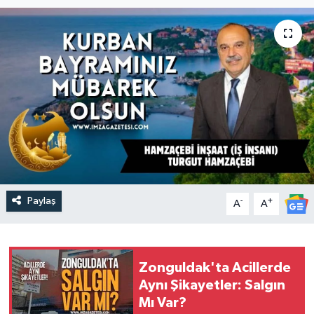
DEVREK
DÜZCE
EREĞLİ
GÖKÇEBEY
KARABÜK
Paylaş
-
+
KASTAMONU
A
A
Zonguldak'ta Acillerde
Aynı Şikayetler: Salgın
Mı Var?