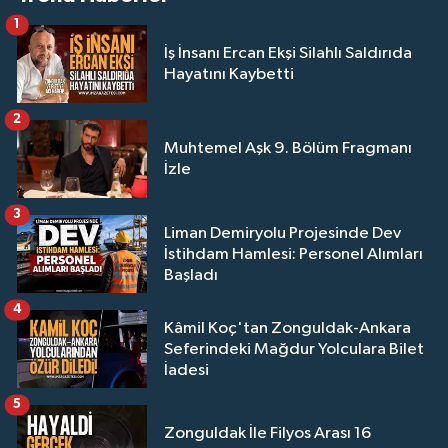
1
İş İnsanı Ercan Ekşi Silahlı Saldırıda
Hayatını Kaybetti
2
Muhtemel Aşk 9. Bölüm Fragmanı
İzle
3
Liman Demiryolu Projesinde Dev
İstihdam Hamlesi: Personel Alımları
Başladı
4
Kâmil Koç'tan Zonguldak-Ankara
Seferindeki Mağdur Yolculara Bilet
İadesi
5
Zonguldak İle Filyos Arası 16