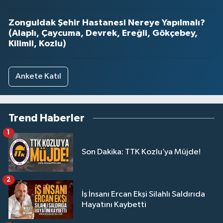
Zonguldak Şehir Hastanesi Nereye Yapılmalı?
(Alaplı, Çaycuma, Devrek, Ereğli, Gökçebey,
Kilimli, Kozlu)
Ankete Katıl
Trend Haberler
1
Son Dakika: TTK Kozlu’ya Müjde!
2
İş İnsanı Ercan Ekşi Silahlı Saldırıda
Hayatını Kaybetti