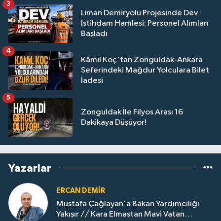
3
Liman Demiryolu Projesinde Dev
İstihdam Hamlesi: Personel Alımları
Başladı
4
Kâmil Koç'tan Zonguldak-Ankara
Seferindeki Mağdur Yolculara Bilet
İadesi
5
Zonguldak İle Filyos Arası 16
Dakikaya Düşüyor!
Yazarlar
ERCAN DEMIR
Mustafa Çağlayan'a Bakan Yardımcılığı
Yakışır // ​Kara Elmastan Mavi Vatan