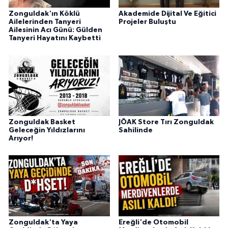
Zonguldak'ın Köklü
Akademide Dijital Ve Eğitici
Ailelerinden Tanyeri
Projeler Buluştu
Ailesinin Acı Günü: Gülden
Tanyeri Hayatını Kaybetti
Zonguldak Basket
JÖAK Store Tırı Zonguldak
Geleceğin Yıldızlarını
Sahilinde
Arıyor!
Zonguldak'ta Yaya
Ereğli'de Otomobil