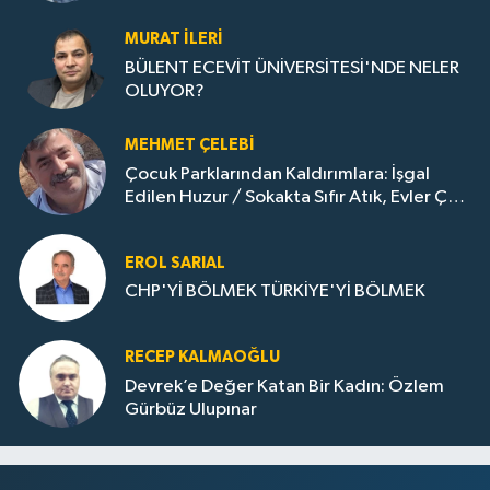
Gazına: Zonguldak'ın Dönüşümü..
MURAT İLERI
BÜLENT ECEVİT ÜNİVERSİTESİ'NDE NELER
OLUYOR?
MEHMET ÇELEBI
Çocuk Parklarından Kaldırımlara: İşgal
Edilen Huzur / Sokakta Sıfır Atık, Evler Çöp
Dolu
EROL SARIAL
CHP'Yİ BÖLMEK TÜRKİYE'Yİ BÖLMEK
RECEP KALMAOĞLU
Devrek’e Değer Katan Bir Kadın: Özlem
Gürbüz Ulupınar