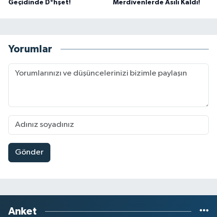
Geçidinde D*hşet!
Merdivenlerde Asılı Kaldı!
Yorumlar
Gönder
Anket