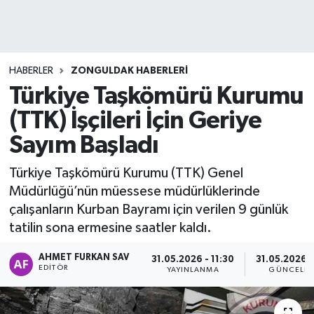
DEVREK
DÜZCE
HABERLER
ZONGULDAK HABERLERI
Türkiye Taşkömürü Kurumu
EREĞLİ
(TTK) İşçileri İçin Geriye
GÖKÇEBEY
Sayım Başladı
KARABÜK
Türkiye Taşkömürü Kurumu (TTK) Genel
Müdürlüğü’nün müessese müdürlüklerinde
KASTAMONU
çalışanların Kurban Bayramı için verilen 9 günlük
tatilin sona ermesine saatler kaldı.
AHMET FURKAN SAV
31.05.2026 - 11:30
31.05.2026 -
EDITÖR
YAYINLANMA
GÜNCELLE