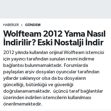
DEVREK
DÜZCE
HABERLER
GÜNDEM
Wolfteam 2012 Yama Nasıl
EREĞLİ
İndirilir? Eski Nostalji İndir
GÖKÇEBEY
2012 yılında kullanılan orijinal Wolfteam istemcisi
için yayıncı tarafından sunulan resmi indirme
KARABÜK
bağlantısı bulunmamaktadır. Forumlarda
paylaşılan arşiv dosyaları oyuncular tarafından
KASTAMONU
yıllardır saklanıyor olsa da bu dosyaların
güncelliği, bütünlüğü ve güvenliği
doğrulanamamaktadır. üçüncü taraf bağlantılar
üzerinden indirilen istemcilerin kullanılması
önerilmemektedir.