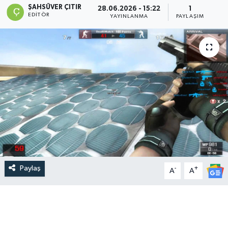
ŞAHSÜVER ÇITIR
28.06.2026 - 15:22
1
EDITÖR
YAYINLANMA
PAYLAŞIM
Paylaş
-
+
A
A