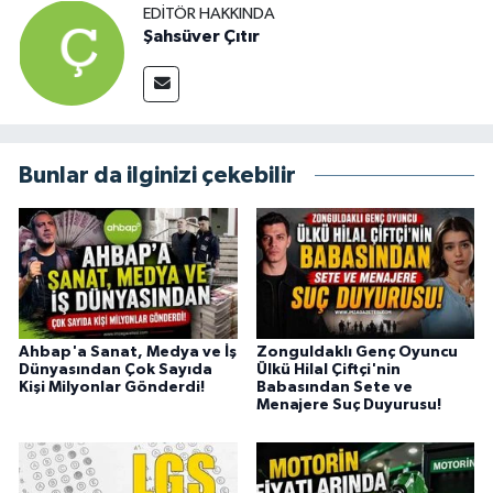
EDITÖR HAKKINDA
Şahsüver Çıtır
Bunlar da ilginizi çekebilir
Ahbap'a Sanat, Medya ve İş
Zonguldaklı Genç Oyuncu
Dünyasından Çok Sayıda
Ülkü Hilal Çiftçi'nin
Kişi Milyonlar Gönderdi!
Babasından Sete ve
Menajere Suç Duyurusu!