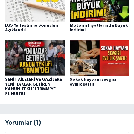
LGS Yerleştirme Sonuçları
Motorin Fiyatlarında Büyük
Açıklandı!
İndirim!
ŞEHİT AİLELERİ VE GAZİLERE
Sokak hayvanı sevgisi
YENİ HAKLAR GETİREN
evlilik şartı!
KANUN TEKLİFİ TBMM'YE
SUNULDU
Yorumlar (1)