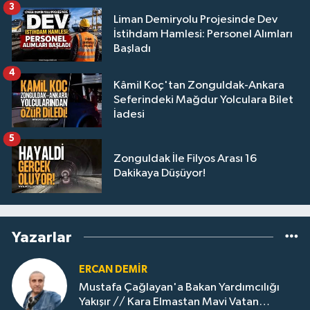
3
Liman Demiryolu Projesinde Dev
İstihdam Hamlesi: Personel Alımları
Başladı
4
Kâmil Koç'tan Zonguldak-Ankara
Seferindeki Mağdur Yolculara Bilet
İadesi
5
Zonguldak İle Filyos Arası 16
Dakikaya Düşüyor!
Yazarlar
ERCAN DEMIR
Mustafa Çağlayan'a Bakan Yardımcılığı
Yakışır // ​Kara Elmastan Mavi Vatan