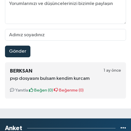
Gönder
1 ay önce
BERKSAN
pvp dosyasını bulsam kendim kurcam
Yanıtla
Beğen (
0
)
Beğenme (
0
)
Anket