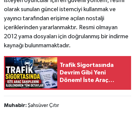
isteyen oyuncular için en güvenli yöntem, resmi
olarak sunulan güncel istemciyi kullanmak ve
yayıncı tarafından erişime açılan nostalji
içeriklerinden yararlanmaktır. Resmi olmayan
2012 yama dosyaları için doğrulanmış bir indirme
kaynağı bulunmamaktadır.
Trafik Sigortasında
Devrim Gibi Yeni
Dönem! İste Araç
Sahiplerini İlgilendiren
Tüm Detaylar
Muhabir:
Şahsüver Çıtır