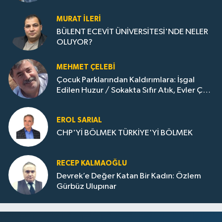
Gazına: Zonguldak'ın Dönüşümü..
MURAT İLERI
BÜLENT ECEVİT ÜNİVERSİTESİ'NDE NELER
OLUYOR?
MEHMET ÇELEBI
Çocuk Parklarından Kaldırımlara: İşgal
Edilen Huzur / Sokakta Sıfır Atık, Evler Çöp
Dolu
EROL SARIAL
CHP'Yİ BÖLMEK TÜRKİYE'Yİ BÖLMEK
RECEP KALMAOĞLU
Devrek’e Değer Katan Bir Kadın: Özlem
Gürbüz Ulupınar