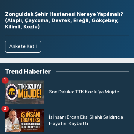
Zonguldak Şehir Hastanesi Nereye Yapılmalı?
(Alaplı, Çaycuma, Devrek, Ereğli, Gökçebey,
Kilimli, Kozlu)
Ankete Katıl
Trend Haberler
1
Son Dakika: TTK Kozlu’ya Müjde!
2
İş İnsanı Ercan Ekşi Silahlı Saldırıda
Hayatını Kaybetti