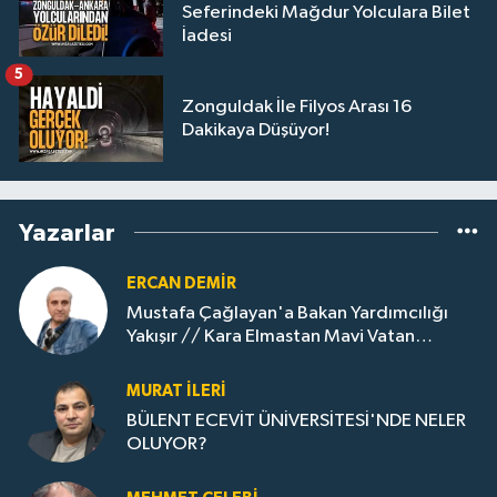
Seferindeki Mağdur Yolculara Bilet
İadesi
5
Zonguldak İle Filyos Arası 16
Dakikaya Düşüyor!
Yazarlar
ERCAN DEMIR
Mustafa Çağlayan'a Bakan Yardımcılığı
Yakışır // ​Kara Elmastan Mavi Vatan
Gazına: Zonguldak'ın Dönüşümü..
MURAT İLERI
BÜLENT ECEVİT ÜNİVERSİTESİ'NDE NELER
OLUYOR?