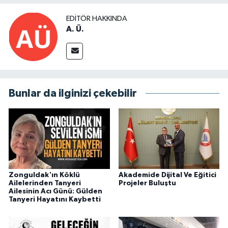
EDITÖR HAKKINDA
A. Ü.
Bunlar da ilginizi çekebilir
Zonguldak'ın Köklü
Akademide Dijital Ve Eğitici
Ailelerinden Tanyeri
Projeler Buluştu
Ailesinin Acı Günü: Gülden
Tanyeri Hayatını Kaybetti