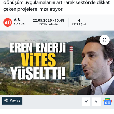
dönüşüm uygulamalarını artırarak sektörde dikkat
çeken projelere imza atıyor.
A. Ü.
22.05.2026 - 10:48
4
EDITÖR
YAYINLANMA
PAYLAŞIM
Paylaş
-
+
A
A