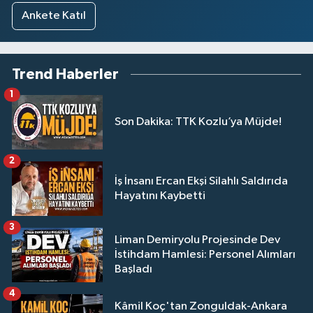
Ankete Katıl
Trend Haberler
1
Son Dakika: TTK Kozlu’ya Müjde!
2
İş İnsanı Ercan Ekşi Silahlı Saldırıda
Hayatını Kaybetti
3
Liman Demiryolu Projesinde Dev
İstihdam Hamlesi: Personel Alımları
Başladı
4
Kâmil Koç'tan Zonguldak-Ankara