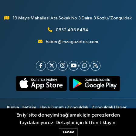
19 Mayıs Mahallesi Ata Sokak No:3 Daire:3 Kozlu/Zonguldak
0532 495 6454
haber@imzagazetesi.com
Künye
İletişim
Hava Durumu Zonguldak
Zonguldak Haber
Gizlilik Sözleşmesi
Hizmet Şartları
Sitemap
En iyi site deneyimi sağlamak için çerezlerden
faydalanıyoruz. Detaylar için lütfen tıklayın.
Haber Yazılımı:
TE Bilişim
TAMAM