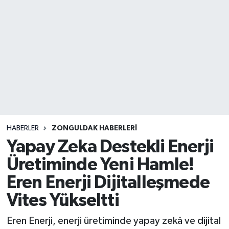
DEVREK
DÜZCE
EREĞLİ
GÖKÇEBEY
KARABÜK
HABERLER
ZONGULDAK HABERLERI
Yapay Zeka Destekli Enerji
KASTAMONU
Üretiminde Yeni Hamle!
Eren Enerji Dijitalleşmede
Vites Yükseltti
Eren Enerji, enerji üretiminde yapay zekâ ve dijital