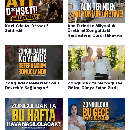
Kozlu’da Ayı D*hşeti!
Alın Terinden Milyonluk
Saldırdı!
Üretime! Zonguldaklı
Kardeşlerin Gurur Hikâyesi
Zonguldak Mekekler Köyü
Zonguldak'ta Mervegül Ve
Devrek'e Bağlanıyor!
Göksu Dünya Evine Girdi