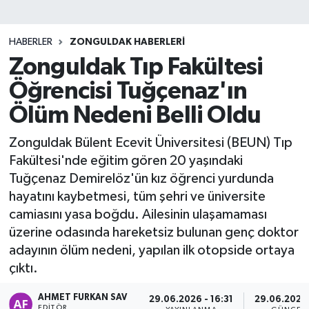
DEVREK
HABERLER
ZONGULDAK HABERLERI
DÜZCE
Zonguldak Tıp Fakültesi
Öğrencisi Tuğçenaz'ın
EREĞLİ
Ölüm Nedeni Belli Oldu
GÖKÇEBEY
Zonguldak Bülent Ecevit Üniversitesi (BEUN) Tıp
Fakültesi'nde eğitim gören 20 yaşındaki
KARABÜK
Tuğçenaz Demirelöz'ün kız öğrenci yurdunda
hayatını kaybetmesi, tüm şehri ve üniversite
KASTAMONU
camiasını yasa boğdu. Ailesinin ulaşamaması
üzerine odasında hareketsiz bulunan genç doktor
adayının ölüm nedeni, yapılan ilk otopside ortaya
çıktı.
AHMET FURKAN SAV
29.06.2026 - 16:31
29.06.2026 
EDITÖR