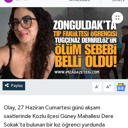
YAYINLANMA
GÜNCEL
Paylaş
-
+
A
A
Olay, 27 Haziran Cumartesi günü akşam
saatlerinde Kozlu ilçesi Güney Mahallesi Dere
Sokak'ta bulunan bir kız öğrenci yurdunda