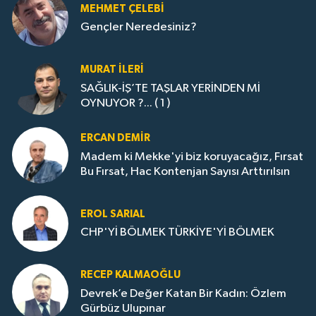
MEHMET ÇELEBI
Gençler Neredesiniz?
MURAT İLERI
SAĞLIK-İŞ’TE TAŞLAR YERİNDEN Mİ
OYNUYOR ?... ( 1 )
ERCAN DEMIR
Madem ki Mekke'yi biz koruyacağız, Fırsat
Bu Fırsat, Hac Kontenjan Sayısı Arttırılsın
EROL SARIAL
CHP'Yİ BÖLMEK TÜRKİYE'Yİ BÖLMEK
RECEP KALMAOĞLU
Devrek’e Değer Katan Bir Kadın: Özlem
Gürbüz Ulupınar