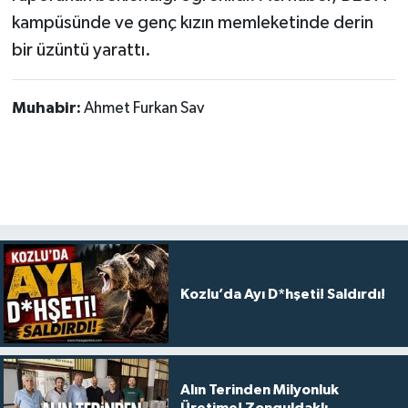
kampüsünde ve genç kızın memleketinde derin
bir üzüntü yarattı.
Muhabir:
Ahmet Furkan Sav
Kozlu’da Ayı D*hşeti! Saldırdı!
Alın Terinden Milyonluk
Üretime! Zonguldaklı