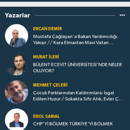
Yazarlar
ERCAN DEMIR
Mustafa Çağlayan'a Bakan Yardımcılığı
Yakışır // ​Kara Elmastan Mavi Vatan
Gazına: Zonguldak'ın Dönüşümü..
MURAT İLERI
BÜLENT ECEVİT ÜNİVERSİTESİ'NDE NELER
OLUYOR?
MEHMET ÇELEBI
Çocuk Parklarından Kaldırımlara: İşgal
Edilen Huzur / Sokakta Sıfır Atık, Evler Çöp
Dolu
EROL SARIAL
CHP'Yİ BÖLMEK TÜRKİYE'Yİ BÖLMEK