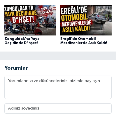
Zonguldak'ta Yaya
Ereğli'de Otomobil
Geçidinde D*hşet!
Merdivenlerde Asılı Kaldı!
Yorumlar