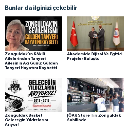
Bunlar da ilginizi çekebilir
Zonguldak'ın Köklü
Akademide Dijital Ve Eğitici
Ailelerinden Tanyeri
Projeler Buluştu
Ailesinin Acı Günü: Gülden
Tanyeri Hayatını Kaybetti
Zonguldak Basket
JÖAK Store Tırı Zonguldak
Geleceğin Yıldızlarını
Sahilinde
Arıyor!