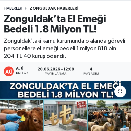
HABERLER
ZONGULDAK HABERLERI
DEVREK
Zonguldak’ta El Emeği
DÜZCE
Bedeli 1.8 Milyon TL!
EREĞLİ
Zonguldak’taki kamu kurumunda o alanda görevli
personellere el emeği bedeli 1 milyon 818 bin
GÖKÇEBEY
204 TL 40 kuruş ödendi.
A. Ü.
20.06.2026 - 12:09
4
KARABÜK
EDITÖR
YAYINLANMA
PAYLAŞIM
KASTAMONU