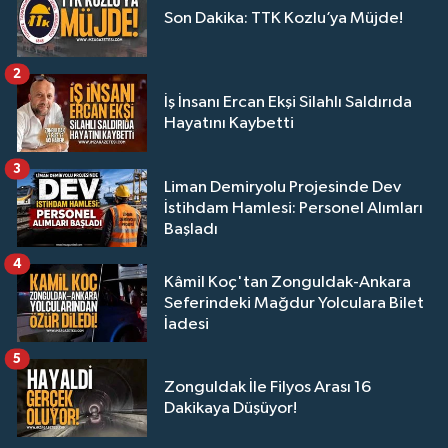
Son Dakika: TTK Kozlu’ya Müjde!
2
İş İnsanı Ercan Ekşi Silahlı Saldırıda
Hayatını Kaybetti
3
Liman Demiryolu Projesinde Dev
İstihdam Hamlesi: Personel Alımları
Başladı
4
Kâmil Koç'tan Zonguldak-Ankara
Seferindeki Mağdur Yolculara Bilet
İadesi
5
Zonguldak İle Filyos Arası 16
Dakikaya Düşüyor!