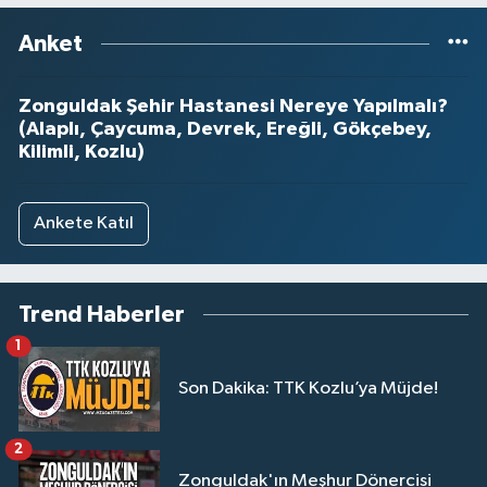
Anket
Zonguldak Şehir Hastanesi Nereye Yapılmalı?
(Alaplı, Çaycuma, Devrek, Ereğli, Gökçebey,
Kilimli, Kozlu)
Ankete Katıl
Trend Haberler
1
Son Dakika: TTK Kozlu’ya Müjde!
2
Zonguldak'ın Meşhur Dönercisi