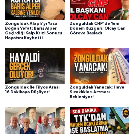
Zonguldak Alaplı'yı Yasa
Zonguldak CHP'de Yeni
Boğan Vefat: Barış Alper
Dönem Rüzgarı: Olcay Can
Geçirdiği Kalp Krizi Sonucu
Göreve Başladı
Hayatını Kaybetti
Zonguldak İle Filyos Arası
Zonguldak Yanacak: Hava
16 Dakikaya Düşüyor!
Sıcaklıkları Artması
Bekleniyor!