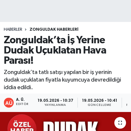
DEVREK
DÜZCE
HABERLER
ZONGULDAK HABERLERI
Zonguldak’ta İş Yerine
EREĞLİ
Dudak Uçuklatan Hava
GÖKÇEBEY
Parası!
KARABÜK
Zonguldak’ta tatlı satışı yapılan bir iş yerinin
dudak uçuklatan fiyatla kuyumcuya devredildiği
KASTAMONU
iddia edildi.
A. Ü.
19.05.2026 - 10:37
19.05.2026 - 10:41
EDITÖR
YAYINLANMA
GÜNCELLEME
PA