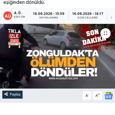
eşiğinden dönüldü.
DEVREK
A. Ü.
16.06.2026 - 15:59
16.06.2026 - 16:17
EDITÖR
YAYINLANMA
GÜNCELLEME
PA
DÜZCE
EREĞLİ
GÖKÇEBEY
KARABÜK
KASTAMONU
Paylaş
-
+
A
A