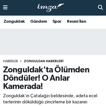
ZONGULDAK
Zonguldak Nöbetçi Eczaneler
Zonguldak
Gündem
Spor
Resmi İlan
Anasayfa
Zonguldak Hava Durumu
ALAPLI
Zonguldak Trafik Yoğunluk Haritası
KOZLU
Süper Lig Puan Durumu ve Fikstür
HABERLER
ZONGULDAK HABERLERI
KİLİMLİ
Tüm Manşetler
Zonguldak'ta Ölümden
Döndüler! O Anlar
BARTIN
Son Dakika Haberleri
Kamerada!
BOLU
Haber Arşivi
Zonguldak’ın Çatalağzı beldesinde, adeta ecel
terlerinin döküldüğü zincirleme bir kazanın
ÇAYCUMA