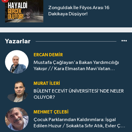
Zonguldak İle Filyos Arası 16
Dakikaya Düşüyor!
Yazarlar
ERCAN DEMIR
Mustafa Çağlayan'a Bakan Yardımcılığı
Yakışır // ​Kara Elmastan Mavi Vatan
Gazına: Zonguldak'ın Dönüşümü..
MURAT İLERI
BÜLENT ECEVİT ÜNİVERSİTESİ'NDE NELER
OLUYOR?
MEHMET ÇELEBI
Çocuk Parklarından Kaldırımlara: İşgal
Edilen Huzur / Sokakta Sıfır Atık, Evler Çöp