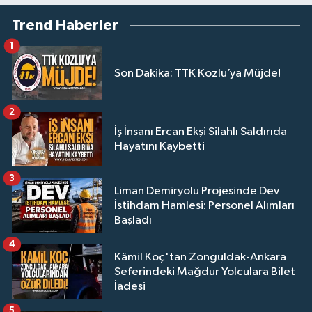
Trend Haberler
1
Son Dakika: TTK Kozlu’ya Müjde!
2
İş İnsanı Ercan Ekşi Silahlı Saldırıda
Hayatını Kaybetti
3
Liman Demiryolu Projesinde Dev
İstihdam Hamlesi: Personel Alımları
Başladı
4
Kâmil Koç'tan Zonguldak-Ankara
Seferindeki Mağdur Yolculara Bilet
İadesi
5