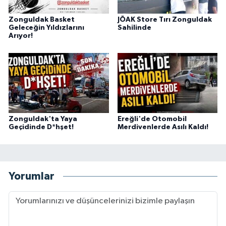
Zonguldak Basket
JÖAK Store Tırı Zonguldak
Geleceğin Yıldızlarını
Sahilinde
Arıyor!
Zonguldak'ta Yaya
Ereğli'de Otomobil
Geçidinde D*hşet!
Merdivenlerde Asılı Kaldı!
Yorumlar