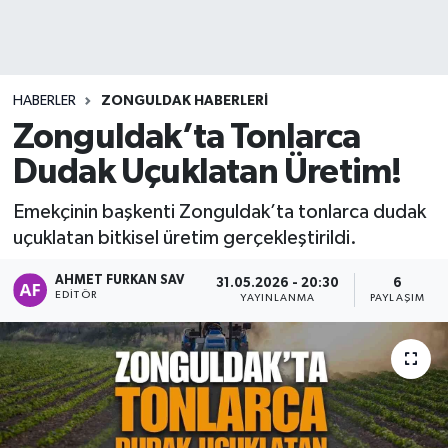
DEVREK
DÜZCE
HABERLER
ZONGULDAK HABERLERI
Zonguldak’ta Tonlarca
EREĞLİ
Dudak Uçuklatan Üretim!
GÖKÇEBEY
Emekçinin başkenti Zonguldak’ta tonlarca dudak
uçuklatan bitkisel üretim gerçekleştirildi.
KARABÜK
AHMET FURKAN SAV
31.05.2026 - 20:30
6
KASTAMONU
EDITÖR
YAYINLANMA
PAYLAŞIM