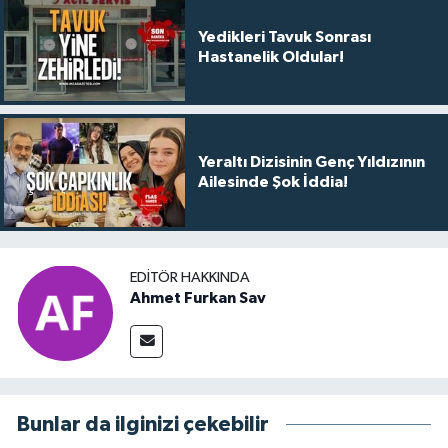
Yedikleri Tavuk Sonrası
Hastanelik Oldular!
Yeraltı Dizisinin Genç Yıldızının
Ailesinde Şok İddia!
EDITÖR HAKKINDA
Ahmet Furkan Sav
Bunlar da ilginizi çekebilir