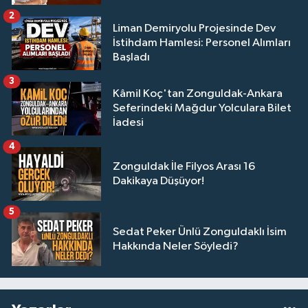
2
Liman Demiryolu Projesinde Dev
İstihdam Hamlesi: Personel Alımları
Başladı
3
Kâmil Koç'tan Zonguldak-Ankara
Seferindeki Mağdur Yolculara Bilet
İadesi
4
Zonguldak İle Filyos Arası 16
Dakikaya Düşüyor!
5
Sedat Peker Ünlü Zonguldaklı İsim
Hakkında Neler Söyledi?