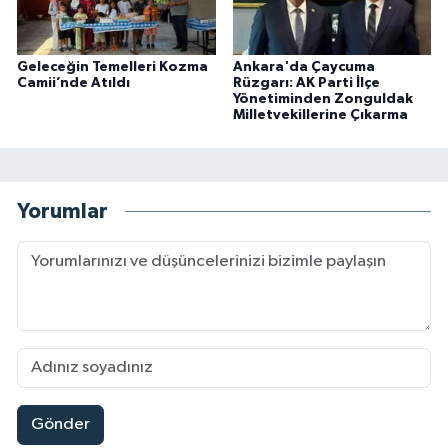
Geleceğin Temelleri Kozma
Ankara'da Çaycuma
Camii’nde Atıldı
Rüzgarı: AK Parti İlçe
Yönetiminden Zonguldak
Milletvekillerine Çıkarma
Yorumlar
Gönder