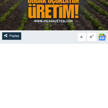
Paylaş
-
+
A
A