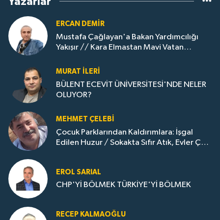
Yazarlar
ERCAN DEMIR
Mustafa Çağlayan'a Bakan Yardımcılığı
Yakışır // ​Kara Elmastan Mavi Vatan
Gazına: Zonguldak'ın Dönüşümü..
MURAT İLERI
BÜLENT ECEVİT ÜNİVERSİTESİ'NDE NELER
OLUYOR?
MEHMET ÇELEBI
Çocuk Parklarından Kaldırımlara: İşgal
Edilen Huzur / Sokakta Sıfır Atık, Evler Çöp
Dolu
EROL SARIAL
CHP'Yİ BÖLMEK TÜRKİYE'Yİ BÖLMEK
RECEP KALMAOĞLU