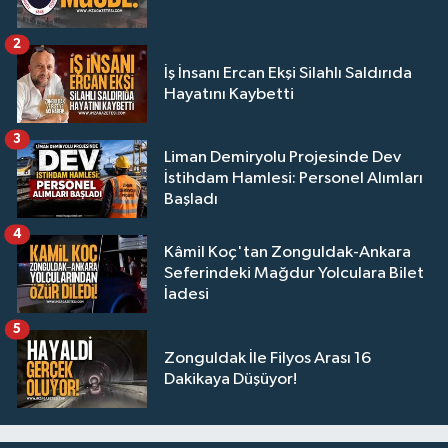
2
İş İnsanı Ercan Ekşi Silahlı Saldırıda
Hayatını Kaybetti
3
Liman Demiryolu Projesinde Dev
İstihdam Hamlesi: Personel Alımları
Başladı
4
Kâmil Koç'tan Zonguldak-Ankara
Seferindeki Mağdur Yolculara Bilet
İadesi
5
Zonguldak İle Filyos Arası 16
Dakikaya Düşüyor!