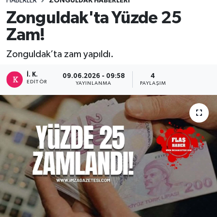
HABERLER
ZONGULDAK HABERLERI
Zonguldak'ta Yüzde 25
DEVREK
Zam!
DÜZCE
Zonguldak’ta zam yapıldı.
EREĞLİ
İ. K.
09.06.2026 - 09:58
4
EDITÖR
YAYINLANMA
PAYLAŞIM
GÖKÇEBEY
KARABÜK
KASTAMONU