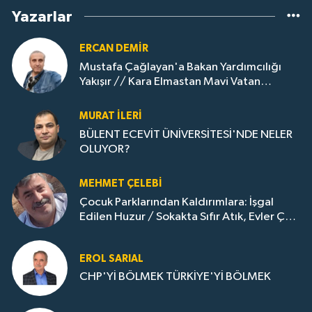
Yazarlar
ERCAN DEMIR
Mustafa Çağlayan'a Bakan Yardımcılığı
Yakışır // ​Kara Elmastan Mavi Vatan
Gazına: Zonguldak'ın Dönüşümü..
MURAT İLERI
BÜLENT ECEVİT ÜNİVERSİTESİ'NDE NELER
OLUYOR?
MEHMET ÇELEBI
Çocuk Parklarından Kaldırımlara: İşgal
Edilen Huzur / Sokakta Sıfır Atık, Evler Çöp
Dolu
EROL SARIAL
CHP'Yİ BÖLMEK TÜRKİYE'Yİ BÖLMEK