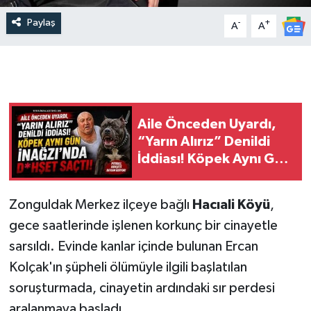
Paylaş
-
+
A
A
Aile Önceden Uyardı,
“Yarın Alırız” Denildi
İddiası! Köpek Aynı Gün
İnağzı’nda D*hşet
Saçtı!
Zonguldak Merkez ilçeye bağlı
Hacıali Köyü
,
gece saatlerinde işlenen korkunç bir cinayetle
sarsıldı. Evinde kanlar içinde bulunan Ercan
Kolçak'ın şüpheli ölümüyle ilgili başlatılan
soruşturmada, cinayetin ardındaki sır perdesi
aralanmaya başladı.