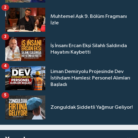
2
Muhtemel Aşk 9. Bölüm Fragmanı
İzle
3
İş İnsanı Ercan Ekşi Silahlı Saldırıda
Hayatını Kaybetti
4
Liman Demiryolu Projesinde Dev
İstihdam Hamlesi: Personel Alımları
Başladı
5
Zonguldak Şiddetli Yağmur Geliyor!