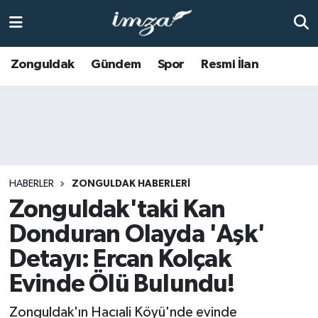
ZONGULDAK
Zonguldak Nöbetçi Eczaneler
Zonguldak
Gündem
Spor
Resmi İlan
Anasayfa
Zonguldak Hava Durumu
ALAPLI
Zonguldak Trafik Yoğunluk Haritası
KOZLU
Süper Lig Puan Durumu ve Fikstür
HABERLER
ZONGULDAK HABERLERI
KİLİMLİ
Tüm Manşetler
Zonguldak'taki Kan
Donduran Olayda 'Aşk'
BARTIN
Son Dakika Haberleri
Detayı: Ercan Kolçak
BOLU
Haber Arşivi
Evinde Ölü Bulundu!
ÇAYCUMA
Zonguldak'ın Hacıali Köyü'nde evinde