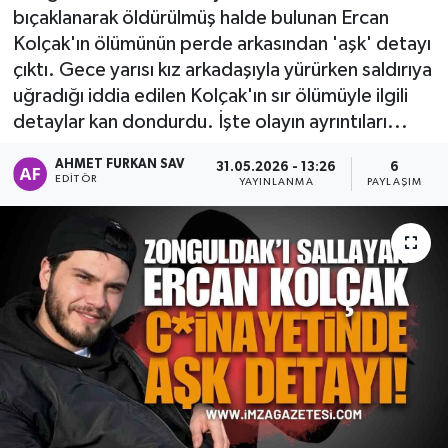
bıçaklanarak öldürülmüş halde bulunan Ercan
DEVREK
Kolçak'ın ölümünün perde arkasından 'aşk' detayı
çıktı. Gece yarısı kız arkadaşıyla yürürken saldırıya
DÜZCE
uğradığı iddia edilen Kolçak'ın sır ölümüyle ilgili
detaylar kan dondurdu. İşte olayın ayrıntıları...
EREĞLİ
AHMET FURKAN SAV
31.05.2026 - 13:26
6
EDITÖR
YAYINLANMA
PAYLAŞIM
GÖKÇEBEY
KARABÜK
KASTAMONU