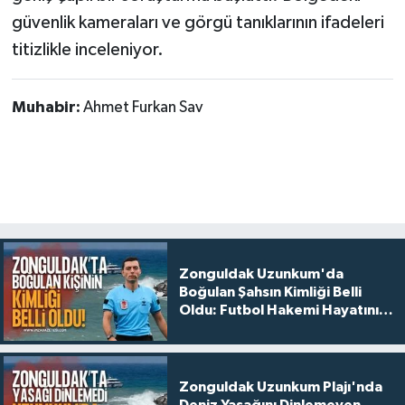
güvenlik kameraları ve görgü tanıklarının ifadeleri
titizlikle inceleniyor.
Muhabir:
Ahmet Furkan Sav
Zonguldak Uzunkum'da
Boğulan Şahsın Kimliği Belli
Oldu: Futbol Hakemi Hayatını
Kaybetti
Zonguldak Uzunkum Plajı'nda
Deniz Yasağını Dinlemeyen