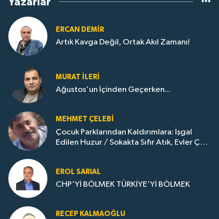
Yazarlar
ERCAN DEMIR
Artık Kavga Değil, Ortak Akıl Zamanı!
MURAT İLERI
Ağustos'un İçinden Geçerken...
MEHMET ÇELEBI
Çocuk Parklarından Kaldırımlara: İşgal
Edilen Huzur / Sokakta Sıfır Atık, Evler Çöp
Dolu
EROL SARIAL
CHP'Yİ BÖLMEK TÜRKİYE'Yİ BÖLMEK
RECEP KALMAOĞLU