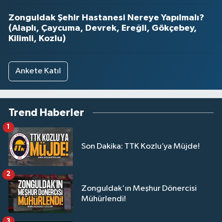
Zonguldak Şehir Hastanesi Nereye Yapılmalı?
(Alaplı, Çaycuma, Devrek, Ereğli, Gökçebey,
Kilimli, Kozlu)
Ankete Katıl
Trend Haberler
1
Son Dakika: TTK Kozlu’ya Müjde!
2
Zonguldak'ın Meşhur Dönercisi
Mühürlendi!
3