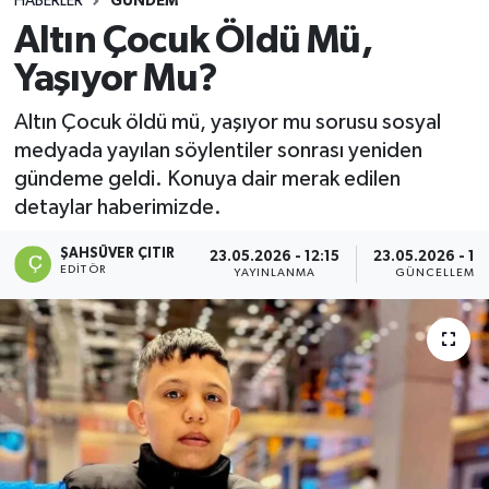
HABERLER
GÜNDEM
Altın Çocuk Öldü Mü,
DEVREK
Yaşıyor Mu?
DÜZCE
Altın Çocuk öldü mü, yaşıyor mu sorusu sosyal
medyada yayılan söylentiler sonrası yeniden
EREĞLİ
gündeme geldi. Konuya dair merak edilen
detaylar haberimizde.
GÖKÇEBEY
ŞAHSÜVER ÇITIR
23.05.2026 - 12:15
23.05.2026 - 16
KARABÜK
EDITÖR
YAYINLANMA
GÜNCELLEME
KASTAMONU