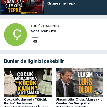
Gitmesine Tepki!
EDITÖR HAKKINDA
Şahsüver Çıtır
Bunlar da ilginizi çekebilir
Çocuk Modasında "Küçük
Ulaşım Lüks Oldu: Akaryakıt
Kadın" Tartışması!
Zamları Ve Vergi Yükü