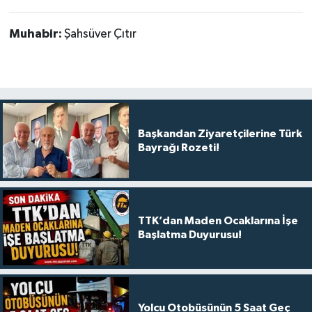
Muhabir:
Şahsüver Çıtır
Başkandan Ziyaretçilerine Türk
Bayrağı Rozeti!
TTK’dan Maden Ocaklarına İşe
Başlatma Duyurusu!
Yolcu Otobüsünün 5 Saat Geç