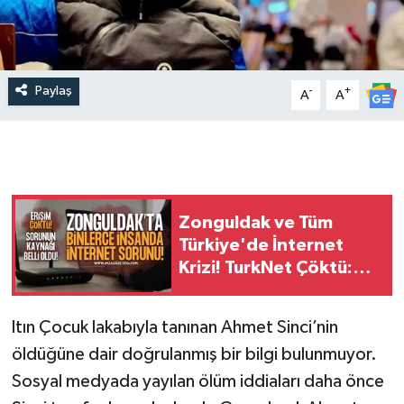
Paylaş
-
+
A
A
Zonguldak ve Tüm
Türkiye'de İnternet
Krizi! TurkNet Çöktü:
İşte Kesintinin Sebebi
ltın Çocuk lakabıyla tanınan Ahmet Sinci’nin
öldüğüne dair doğrulanmış bir bilgi bulunmuyor.
Sosyal medyada yayılan ölüm iddiaları daha önce