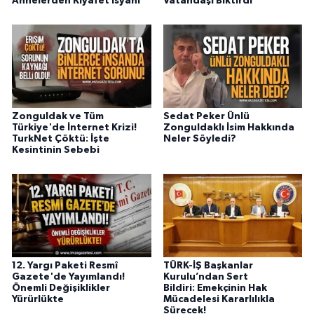
Annelerden Kıyafet İsyanı
Vatandaşı Bıktırdı
Zonguldak ve Tüm
Sedat Peker Ünlü
Türkiye'de İnternet Krizi!
Zonguldaklı İsim Hakkında
TurkNet Çöktü: İşte
Neler Söyledi?
Kesintinin Sebebi
12. Yargı Paketi Resmî
TÜRK-İŞ Başkanlar
Gazete'de Yayımlandı!
Kurulu’ndan Sert
Önemli Değişiklikler
Bildiri: Emekçinin Hak
Yürürlükte
Mücadelesi Kararlılıkla
Sürecek!