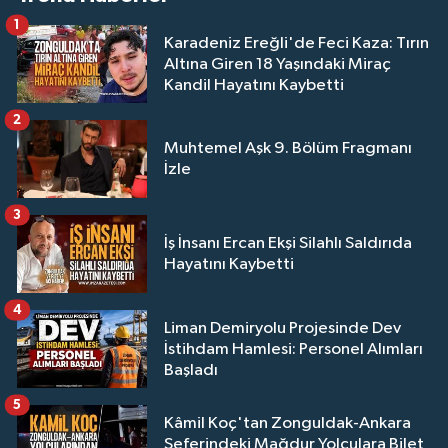
1
Karadeniz Ereğli'de Feci Kaza: Tırın
Altına Giren 18 Yaşındaki Miraç
Kandil Hayatını Kaybetti
2
Muhtemel Aşk 9. Bölüm Fragmanı
İzle
3
İş İnsanı Ercan Ekşi Silahlı Saldırıda
Hayatını Kaybetti
4
Liman Demiryolu Projesinde Dev
İstihdam Hamlesi: Personel Alımları
Başladı
5
Kâmil Koç'tan Zonguldak-Ankara
Seferindeki Mağdur Yolculara Bilet