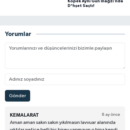
Köpek Aynı Gün İnağzı’nda
D*hşet Saçtı!
Yorumlar
Gönder
8 ay önce
KEMALARAT
Aman aman sakın sakın yıkılmasın lavvuar alanında
yıktılar netice belli hiç bişey yapmayın o bina kendi