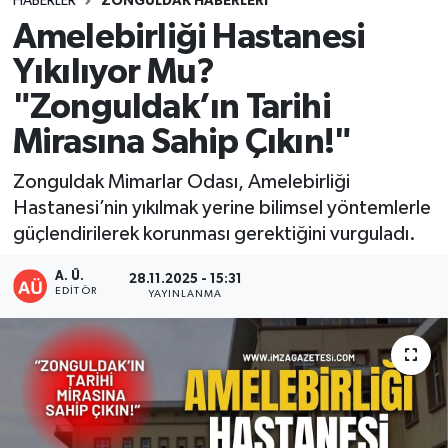
HABERLER
ZONGULDAK HABERLERI
Amelebirliği Hastanesi
DEVREK
Yıkılıyor Mu?
DÜZCE
"Zonguldak’ın Tarihi
Mirasına Sahip Çıkın!"
EREĞLİ
Zonguldak Mimarlar Odası, Amelebirliği
GÖKÇEBEY
Hastanesi’nin yıkılmak yerine bilimsel yöntemlerle
güçlendirilerek korunması gerektiğini vurguladı.
KARABÜK
A. Ü.
28.11.2025 - 15:31
KASTAMONU
EDITÖR
YAYINLANMA