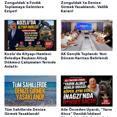
Zonguldak'a Fındık
Zonguldak'ta Denize
Toplamaya Gelenlere
Girmek Yasaklandı.. Valilik
Eziyet!
Kararı!
Kozlu’da Altyapı Hamlesi:
AK Gençlik Toplandı: Yeni
Belediye Başkanı Altuğ
Dönem Haritası Belirlendi
Dökmeci Çalışmaları Yerinde
Anlattı
Tüm Sahillerde Denize
Aile Önceden Uyardı, “Yarın
Girmek Yasaklandı!
Alırız” Denildi İddiası!