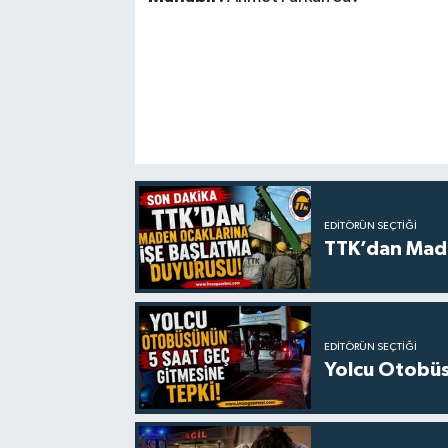
EDITÖRÜN SEÇTIĞI
TTK’dan Made
EDITÖRÜN SEÇTIĞI
Yolcu Otobüs