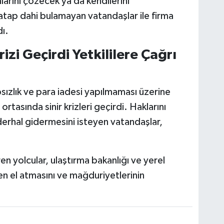
nlarını çözecek ya da kendilerini
atap dahi bulamayan vatandaşlar ile firma
dı.
rizi Geçirdi Yetkililere Çağrı
psızlık ve para iadesi yapılmaması üzerine
rtasında sinir krizleri geçirdi. Haklarını
erhal gidermesini isteyen vatandaşlar,
en yolcular, ulaştırma bakanlığı ve yerel
len el atmasını ve mağduriyetlerinin