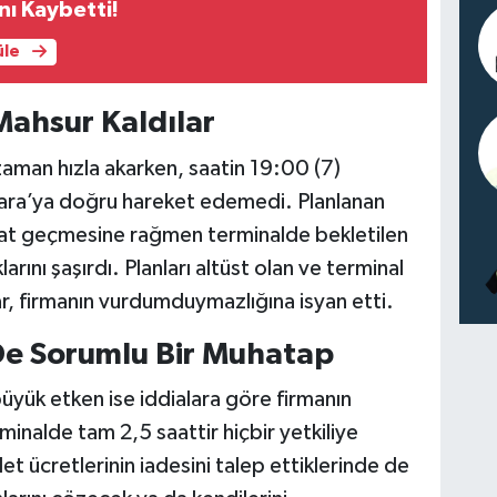
nı Kaybetti!
üle
Mahsur Kaldılar
zaman hızla akarken, saatin 19:00 (7)
ara’ya doğru hareket edemedi. Planlanan
saat geçmesine rağmen terminalde bekletilen
arını şaşırdı. Planları altüst olan ve terminal
r, firmanın vurdumduymazlığına isyan etti.
 De Sorumlu Bir Muhatap
üyük etken ise iddialara göre firmanın
inalde tam 2,5 saattir hiçbir yetkiliye
let ücretlerinin iadesini talep ettiklerinde de