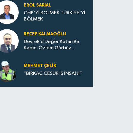
EROL SARIAL
CHP'Yİ BÖLMEK TÜRKİYE'Yİ
BÖLMEK
RECEP KALMAOĞLU
Devrek’e Değer Katan Bir
Kadın: Özlem Gürbüz
Ulupınar
MEHMET ÇELIK
“BİRKAÇ CESUR İŞ İNSANI”