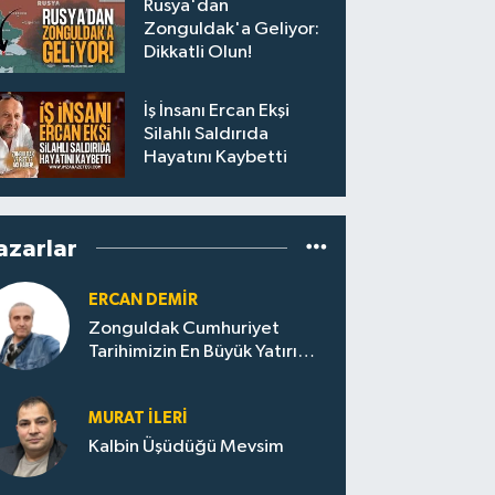
Rusya'dan
Zonguldak'a Geliyor:
Dikkatli Olun!
İş İnsanı Ercan Ekşi
Silahlı Saldırıda
Hayatını Kaybetti
azarlar
ERCAN DEMIR
Zonguldak Cumhuriyet
Tarihimizin En Büyük Yatırım
Hamlelerinin Canlı Kanıtıdır!
MURAT İLERI
Kalbin Üşüdüğü Mevsim