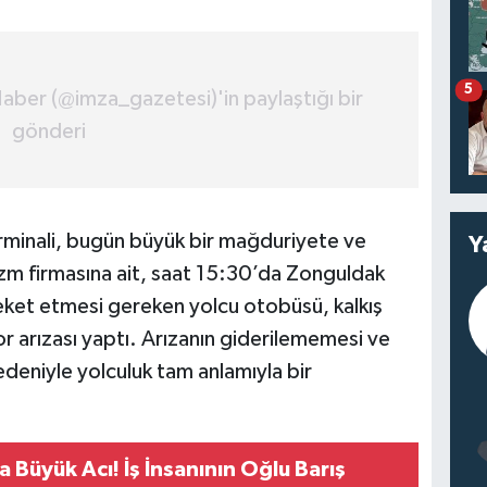
5
aber (@imza_gazetesi)'in paylaştığı bir
gönderi
rminali, bugün büyük bir mağduriyete ve
Y
izm firmasına ait, saat 15:30’da Zonguldak
ket etmesi gereken yolcu otobüsü, kalkış
arızası yaptı. Arızanın giderilememesi ve
deniyle yolculuk tam anlamıyla bir
 Büyük Acı! İş İnsanının Oğlu Barış