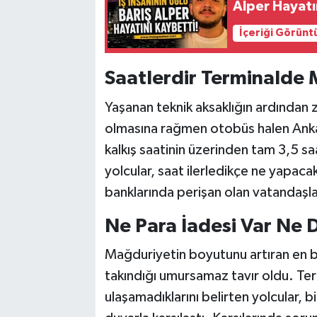
Alper Hayatı
İçeriği Görünt
​Saatlerdir Terminalde 
​Yaşanan teknik aksaklığın ardından 
olmasına rağmen otobüs halen Ank
kalkış saatinin üzerinden tam 3,5 
yolcular, saat ilerledikçe ne yapacakl
banklarında perişan olan vatandaşla
​Ne Para İadesi Var Ne
​Mağduriyetin boyutunu artıran en b
takındığı umursamaz tavır oldu. Term
ulaşamadıklarını belirten yolcular, bi