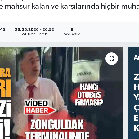
de mahsur kalan ve karşılarında hiçbir mu
:45
26.06.2026 - 20:52
9
GÜNCELLEME
PAYLAŞIM
A
Z
H
Y
Ç
E
K