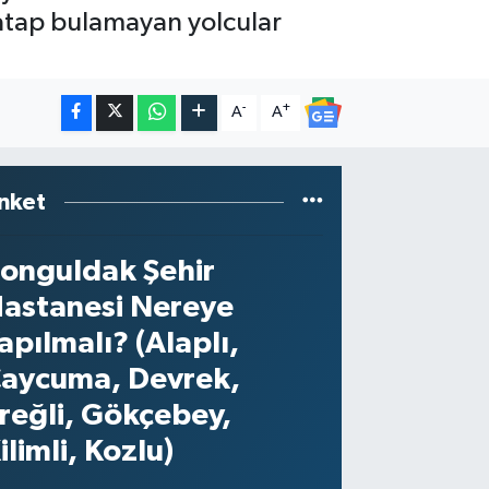
hatap bulamayan yolcular
-
+
A
A
nket
onguldak Şehir
astanesi Nereye
apılmalı? (Alaplı,
aycuma, Devrek,
reğli, Gökçebey,
ilimli, Kozlu)