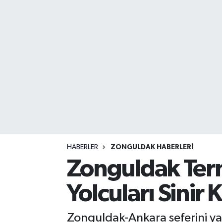
DEVREK
DÜZCE
EREĞLİ
GÖKÇEBEY
KARABÜK
KASTAMONU
HABERLER
ZONGULDAK HABERLERI
Zonguldak Term
Yolcuları Sinir K
Zonguldak-Ankara seferini ya