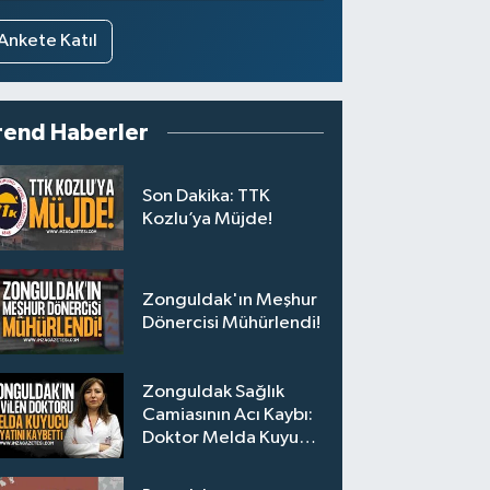
Ankete Katıl
rend Haberler
Son Dakika: TTK
Kozlu’ya Müjde!
Zonguldak'ın Meşhur
Dönercisi Mühürlendi!
Zonguldak Sağlık
Camiasının Acı Kaybı:
Doktor Melda Kuyucu
Hayatını Kaybetti