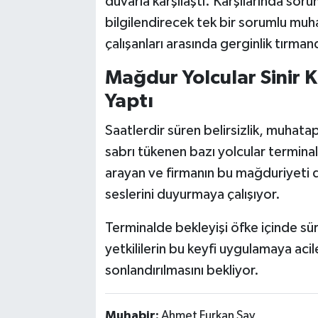
duvarla karşılaştı. Karşılarında soru
bilgilendirecek tek bir sorumlu muh
çalışanları arasında gerginlik tırman
​Mağdur Yolcular Sinir K
Yaptı
​Saatlerdir süren belirsizlik, muhata
sabrı tükenen bazı yolcular terminal o
arayan ve firmanın bu mağduriyeti d
seslerini duyurmaya çalışıyor.
Terminalde bekleyişi öfke içinde sür
yetkililerin bu keyfi uygulamaya aci
sonlandırılmasını bekliyor.
Muhabir:
Ahmet Furkan Sav