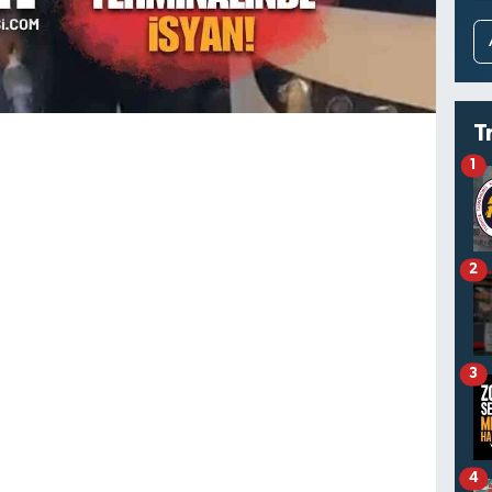
T
1
2
3
4