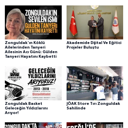
Zonguldak'ın Köklü
Akademide Dijital Ve Eğitici
Ailelerinden Tanyeri
Projeler Buluştu
Ailesinin Acı Günü: Gülden
Tanyeri Hayatını Kaybetti
Zonguldak Basket
JÖAK Store Tırı Zonguldak
Geleceğin Yıldızlarını
Sahilinde
Arıyor!