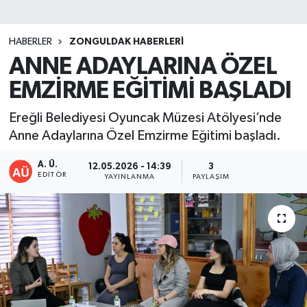
DEVREK
HABERLER
ZONGULDAK HABERLERI
DÜZCE
ANNE ADAYLARINA ÖZEL
EMZİRME EĞİTİMİ BAŞLADI
EREĞLİ
Ereğli Belediyesi Oyuncak Müzesi Atölyesi’nde
GÖKÇEBEY
Anne Adaylarına Özel Emzirme Eğitimi başladı.
KARABÜK
A. Ü.
12.05.2026 - 14:39
3
EDITÖR
YAYINLANMA
PAYLAŞIM
KASTAMONU