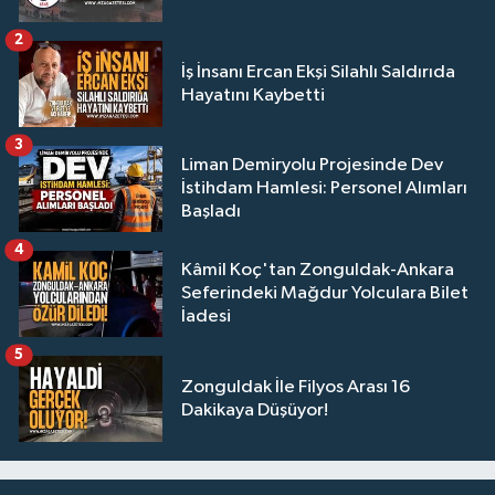
2
İş İnsanı Ercan Ekşi Silahlı Saldırıda
Hayatını Kaybetti
3
Liman Demiryolu Projesinde Dev
İstihdam Hamlesi: Personel Alımları
Başladı
4
Kâmil Koç'tan Zonguldak-Ankara
Seferindeki Mağdur Yolculara Bilet
İadesi
5
Zonguldak İle Filyos Arası 16
Dakikaya Düşüyor!