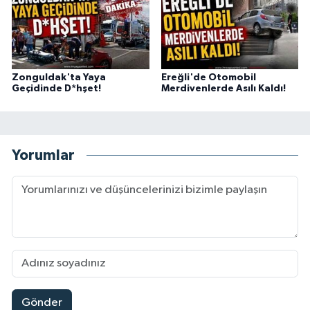
Zonguldak'ta Yaya
Ereğli'de Otomobil
Geçidinde D*hşet!
Merdivenlerde Asılı Kaldı!
Yorumlar
Gönder