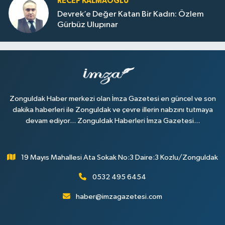
RECEP KALMAOĞLU
Devrek’e Değer Katan Bir Kadın: Özlem
Gürbüz Ulupınar
Zonguldak Haber merkezi olan İmza Gazetesi en güncel ve son
dakika haberleri ile Zonguldak ve çevre illerin nabzını tutmaya
devam ediyor... Zonguldak Haberleri İmza Gazetesi...
19 Mayıs Mahallesi Ata Sokak No:3 Daire:3 Kozlu/Zonguldak
0532 495 6454
haber@imzagazetesi.com