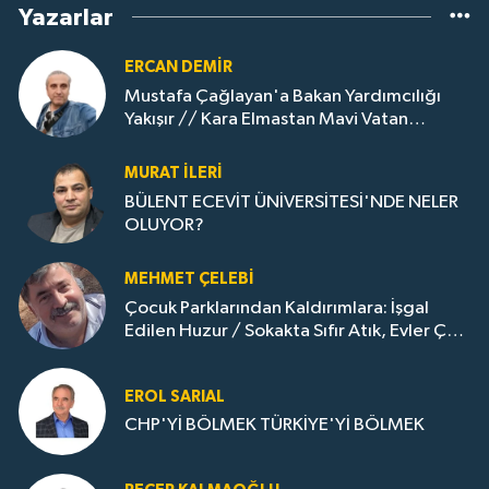
Yazarlar
ERCAN DEMIR
Mustafa Çağlayan'a Bakan Yardımcılığı
Yakışır // ​Kara Elmastan Mavi Vatan
Gazına: Zonguldak'ın Dönüşümü..
MURAT İLERI
BÜLENT ECEVİT ÜNİVERSİTESİ'NDE NELER
OLUYOR?
MEHMET ÇELEBI
Çocuk Parklarından Kaldırımlara: İşgal
Edilen Huzur / Sokakta Sıfır Atık, Evler Çöp
Dolu
EROL SARIAL
CHP'Yİ BÖLMEK TÜRKİYE'Yİ BÖLMEK