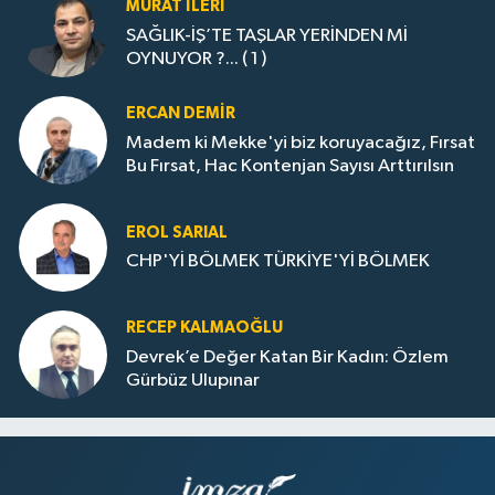
MURAT İLERI
SAĞLIK-İŞ’TE TAŞLAR YERİNDEN Mİ
OYNUYOR ?... ( 1 )
ERCAN DEMIR
Madem ki Mekke'yi biz koruyacağız, Fırsat
Bu Fırsat, Hac Kontenjan Sayısı Arttırılsın
EROL SARIAL
CHP'Yİ BÖLMEK TÜRKİYE'Yİ BÖLMEK
RECEP KALMAOĞLU
Devrek’e Değer Katan Bir Kadın: Özlem
Gürbüz Ulupınar