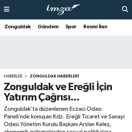
ZONGULDAK
Zonguldak Nöbetçi Eczaneler
Zonguldak
Gündem
Spor
Resmi İlan
Anasayfa
Zonguldak Hava Durumu
ALAPLI
Zonguldak Trafik Yoğunluk Haritası
KOZLU
Süper Lig Puan Durumu ve Fikstür
HABERLER
ZONGULDAK HABERLERI
KİLİMLİ
Tüm Manşetler
Zonguldak ve Ereğli İçin
Yatırım Çağrısı...
BARTIN
Son Dakika Haberleri
Zonguldak’ta düzenlenen Eczacı Odası
BOLU
Haber Arşivi
Paneli’nde konuşan Kdz. Ereğli Ticaret ve Sanayi
Odası Yönetim Kurulu Başkanı Arslan Keleş,
ÇAYCUMA
ekonomik gelişmelerden sosyal politikalara,