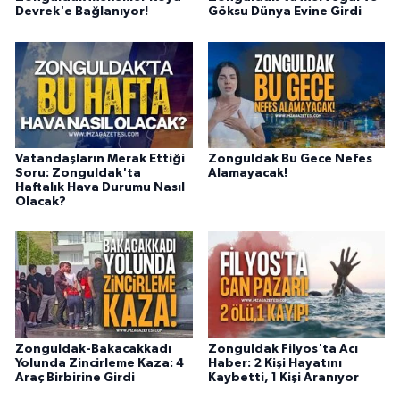
Devrek'e Bağlanıyor!
Göksu Dünya Evine Girdi
Vatandaşların Merak Ettiği
Zonguldak Bu Gece Nefes
Soru: Zonguldak'ta
Alamayacak!
Haftalık Hava Durumu Nasıl
Olacak?
Zonguldak-Bakacakkadı
Zonguldak Filyos'ta Acı
Yolunda Zincirleme Kaza: 4
Haber: 2 Kişi Hayatını
Araç Birbirine Girdi
Kaybetti, 1 Kişi Aranıyor