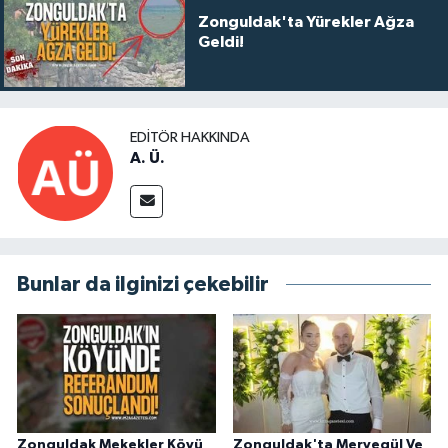
Zonguldak'ta Yürekler Ağza
Geldi!
EDITÖR HAKKINDA
A. Ü.
Bunlar da ilginizi çekebilir
Zonguldak Mekekler Köyü
Zonguldak'ta Mervegül Ve