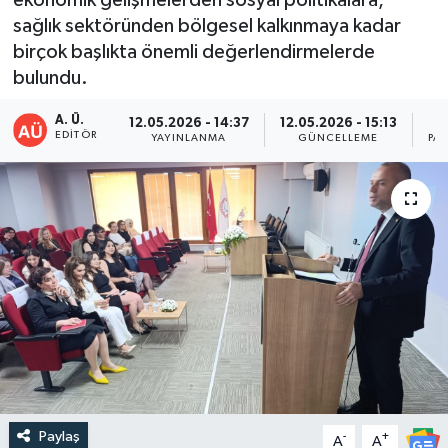
sağlık sektöründen bölgesel kalkınmaya kadar
DEVREK
birçok başlıkta önemli değerlendirmelerde
bulundu.
DÜZCE
A. Ü.
12.05.2026 - 14:37
12.05.2026 - 15:13
EREĞLİ
EDITÖR
YAYINLANMA
GÜNCELLEME
PA
GÖKÇEBEY
KARABÜK
KASTAMONU
Paylaş
-
+
A
A