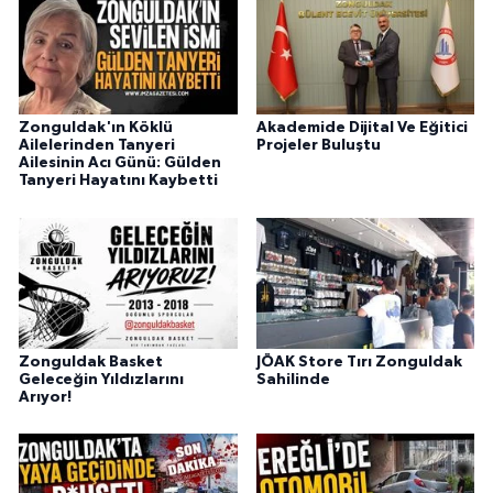
Zonguldak'ın Köklü
Akademide Dijital Ve Eğitici
Ailelerinden Tanyeri
Projeler Buluştu
Ailesinin Acı Günü: Gülden
Tanyeri Hayatını Kaybetti
Zonguldak Basket
JÖAK Store Tırı Zonguldak
Geleceğin Yıldızlarını
Sahilinde
Arıyor!