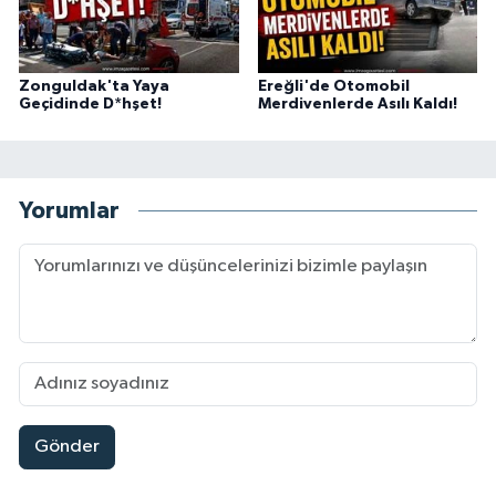
Zonguldak'ta Yaya
Ereğli'de Otomobil
Geçidinde D*hşet!
Merdivenlerde Asılı Kaldı!
Yorumlar
Gönder