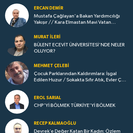
ERCAN DEMIR
Mustafa Çağlayan'a Bakan Yardımcılığı
Yakışır // ​Kara Elmastan Mavi Vatan
Gazına: Zonguldak'ın Dönüşümü..
MURAT İLERI
BÜLENT ECEVİT ÜNİVERSİTESİ'NDE NELER
OLUYOR?
MEHMET ÇELEBI
Çocuk Parklarından Kaldırımlara: İşgal
Edilen Huzur / Sokakta Sıfır Atık, Evler Çöp
Dolu
EROL SARIAL
CHP'Yİ BÖLMEK TÜRKİYE'Yİ BÖLMEK
RECEP KALMAOĞLU
Devrek’e Değer Katan Bir Kadın: Özlem