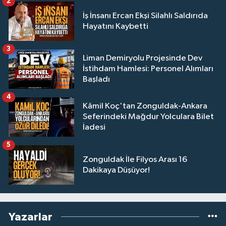
2
İş İnsanı Ercan Ekşi Silahlı Saldırıda
Hayatını Kaybetti
3
Liman Demiryolu Projesinde Dev
İstihdam Hamlesi: Personel Alımları
Başladı
4
Kâmil Koç'tan Zonguldak-Ankara
Seferindeki Mağdur Yolculara Bilet
İadesi
5
Zonguldak İle Filyos Arası 16
Dakikaya Düşüyor!
Yazarlar