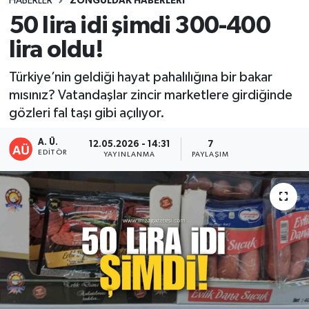
HABERLER
ZONGULDAK HABERLERI
50 lira idi şimdi 300-400
DEVREK
lira oldu!
DÜZCE
Türkiye’nin geldiği hayat pahalılığına bir bakar
mısınız? Vatandaşlar zincir marketlere girdiğinde
EREĞLİ
gözleri fal taşı gibi açılıyor.
GÖKÇEBEY
A. Ü.
12.05.2026 - 14:31
7
EDITÖR
YAYINLANMA
PAYLAŞIM
KARABÜK
KASTAMONU