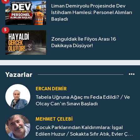
4
Liman Demiryolu Projesinde Dev
İstihdam Hamlesi: Personel Alımları
Başladı
5
Zonguldak İle Filyos Arası 16
Dakikaya Düşüyor!
Yazarlar
ERCAN DEMIR
Tabela Uğruna Ağaç mı Feda Edildi? / Ve
Olcay Can'ın Sınavı Başladı
MEHMET ÇELEBI
Çocuk Parklarından Kaldırımlara: İşgal
Edilen Huzur / Sokakta Sıfır Atık, Evler Çöp