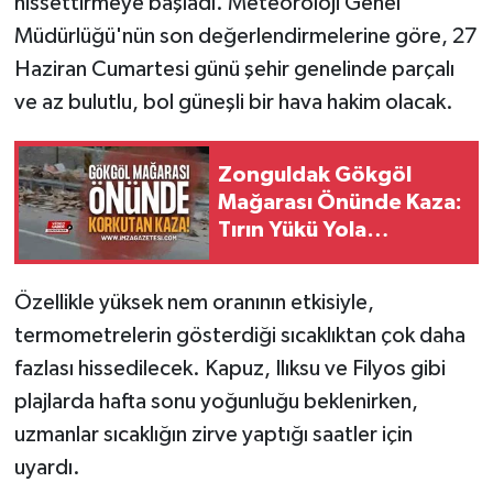
hissettirmeye başladı. Meteoroloji Genel
Müdürlüğü'nün son değerlendirmelerine göre, 27
Haziran Cumartesi günü şehir genelinde parçalı
ve az bulutlu, bol güneşli bir hava hakim olacak.
Zonguldak Gökgöl
Mağarası Önünde Kaza:
Tırın Yükü Yola
Savruldu!
Özellikle yüksek nem oranının etkisiyle,
termometrelerin gösterdiği sıcaklıktan çok daha
fazlası hissedilecek. Kapuz, Ilıksu ve Filyos gibi
plajlarda hafta sonu yoğunluğu beklenirken,
uzmanlar sıcaklığın zirve yaptığı saatler için
uyardı.