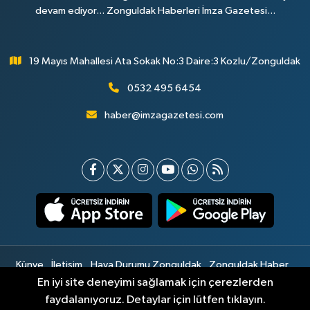
devam ediyor... Zonguldak Haberleri İmza Gazetesi...
19 Mayıs Mahallesi Ata Sokak No:3 Daire:3 Kozlu/Zonguldak
0532 495 6454
haber@imzagazetesi.com
Künye
İletişim
Hava Durumu Zonguldak
Zonguldak Haber
Gizlilik Sözleşmesi
Hizmet Şartları
Sitemap
En iyi site deneyimi sağlamak için çerezlerden
faydalanıyoruz. Detaylar için lütfen tıklayın.