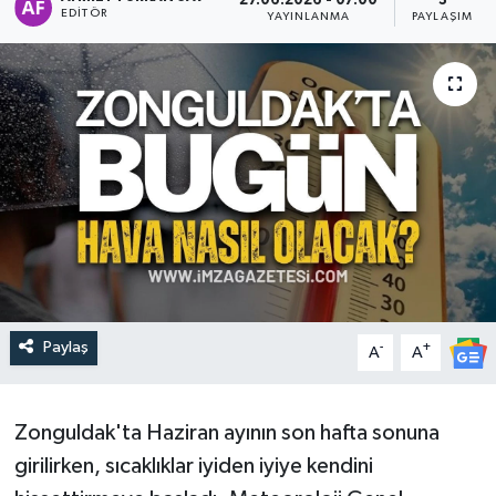
27.06.2026 - 07:00
3
EDITÖR
YAYINLANMA
PAYLAŞIM
Paylaş
-
+
A
A
Zonguldak'ta Haziran ayının son hafta sonuna
girilirken, sıcaklıklar iyiden iyiye kendini