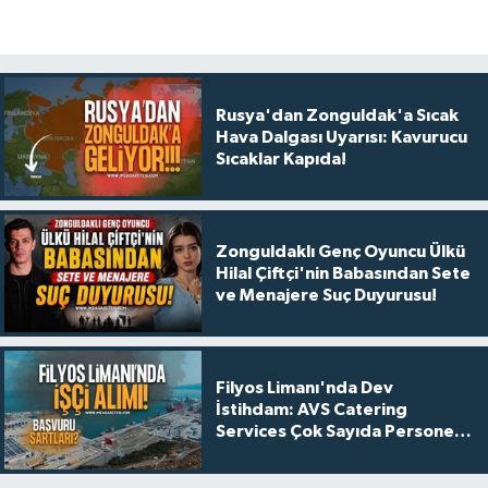
Rusya'dan Zonguldak'a Sıcak
Hava Dalgası Uyarısı: Kavurucu
Sıcaklar Kapıda!
Zonguldaklı Genç Oyuncu Ülkü
Hilal Çiftçi'nin Babasından Sete
ve Menajere Suç Duyurusu!
Filyos Limanı'nda Dev
İstihdam: AVS Catering
Services Çok Sayıda Personel
Alacak!