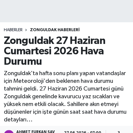
DEVREK
DÜZCE
HABERLER
ZONGULDAK HABERLERI
Zonguldak 27 Haziran
EREĞLİ
Cumartesi 2026 Hava
GÖKÇEBEY
Durumu
KARABÜK
Zonguldak'ta hafta sonu planı yapan vatandaşlar
için Meteoroloji'den beklenen hava durumu
KASTAMONU
tahmini geldi. 27 Haziran 2026 Cumartesi günü
Zonguldak genelinde kavurucu yaz sıcakları ve
yüksek nem etkili olacak. Sahillere akın etmeyi
düşünenler için işte günün saat saat hava durumu
detayları...
AHMET FURKAN SAV