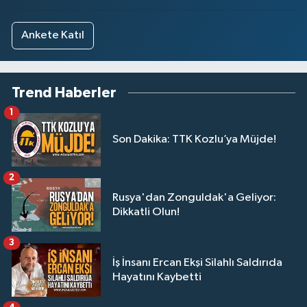
Ankete Katıl
Trend Haberler
1
Son Dakika: TTK Kozlu’ya Müjde!
2
Rusya'dan Zonguldak'a Geliyor:
Dikkatli Olun!
3
İş İnsanı Ercan Ekşi Silahlı Saldırıda
Hayatını Kaybetti