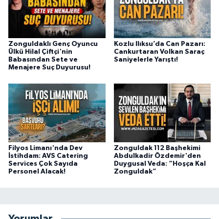
Zonguldaklı Genç Oyuncu
Kozlu Ilıksu’da Can Pazarı:
Ülkü Hilal Çiftçi'nin
Cankurtaran Volkan Saraç
Babasından Sete ve
Saniyelerle Yarıştı!
Menajere Suç Duyurusu!
Filyos Limanı'nda Dev
Zonguldak 112 Başhekimi
İstihdam: AVS Catering
Abdulkadir Özdemir'den
Services Çok Sayıda
Duygusal Veda: “Hoşça Kal
Personel Alacak!
Zonguldak”
Yorumlar