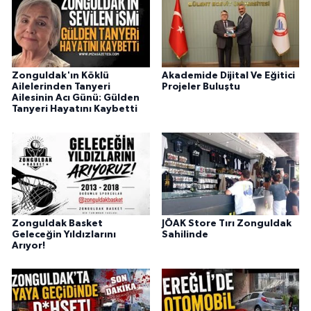
Zonguldak'ın Köklü
Akademide Dijital Ve Eğitici
Ailelerinden Tanyeri
Projeler Buluştu
Ailesinin Acı Günü: Gülden
Tanyeri Hayatını Kaybetti
Zonguldak Basket
JÖAK Store Tırı Zonguldak
Geleceğin Yıldızlarını
Sahilinde
Arıyor!