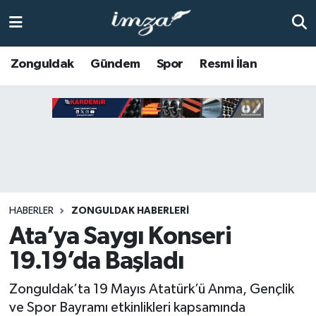
ZONGULDAK
Zonguldak Nöbetçi Eczaneler
Zonguldak
Gündem
Spor
Resmi İlan
Anasayfa
Zonguldak Hava Durumu
ALAPLI
Zonguldak Trafik Yoğunluk Haritası
KOZLU
Süper Lig Puan Durumu ve Fikstür
KİLİMLİ
Tüm Manşetler
HABERLER
ZONGULDAK HABERLERI
Ata’ya Saygı Konseri
BARTIN
Son Dakika Haberleri
19.19’da Başladı
BOLU
Haber Arşivi
Zonguldak’ta 19 Mayıs Atatürk’ü Anma, Gençlik
ÇAYCUMA
ve Spor Bayramı etkinlikleri kapsamında