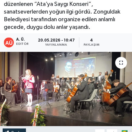
düzenlenen “Ata’ya Saygı Konseri”,
DEVREK
sanatseverlerden yoğun ilgi gördü. Zonguldak
Belediyesi tarafından organize edilen anlamlı
DÜZCE
gecede, duygu dolu anlar yaşandı.
A. Ü.
EREĞLİ
20.05.2026 - 10:47
4
EDITÖR
YAYINLANMA
PAYLAŞIM
GÖKÇEBEY
KARABÜK
KASTAMONU