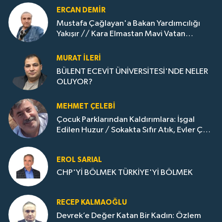
ERCAN DEMIR
Mustafa Çağlayan'a Bakan Yardımcılığı
Yakışır // ​Kara Elmastan Mavi Vatan
Gazına: Zonguldak'ın Dönüşümü..
MURAT İLERI
BÜLENT ECEVİT ÜNİVERSİTESİ'NDE NELER
OLUYOR?
MEHMET ÇELEBI
Çocuk Parklarından Kaldırımlara: İşgal
Edilen Huzur / Sokakta Sıfır Atık, Evler Çöp
Dolu
EROL SARIAL
CHP'Yİ BÖLMEK TÜRKİYE'Yİ BÖLMEK
RECEP KALMAOĞLU
Devrek’e Değer Katan Bir Kadın: Özlem