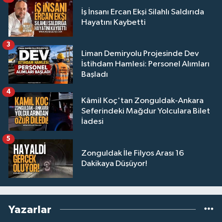
İş İnsanı Ercan Ekşi Silahlı Saldırıda
Hayatını Kaybetti
3
Liman Demiryolu Projesinde Dev
İstihdam Hamlesi: Personel Alımları
Başladı
4
Kâmil Koç'tan Zonguldak-Ankara
Seferindeki Mağdur Yolculara Bilet
İadesi
5
Zonguldak İle Filyos Arası 16
Dakikaya Düşüyor!
Yazarlar