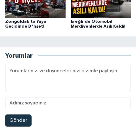
Zonguldak'ta Yaya
Ereğli'de Otomobil
Geçidinde D*hşet!
Merdivenlerde Asılı Kaldı!
Yorumlar
Gönder