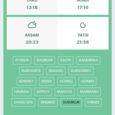
ÖĞLE
İKINDI
13:18
17:10
AKŞAM
YATSI
20:23
21:56
AYVALIK
BALIKESİR
BALYA
BANDIRMA
BURHANİYE
BİGADİÇ
DURSUNBEY
EDREMİT
ERDEK
GÖMEÇ
GÖNEN
HAVRAN
KEPSUT
MANYAS
MARMARA
SAVAŞTEPE
SINDIRGI
SUSURLUK
İVRİNDİ