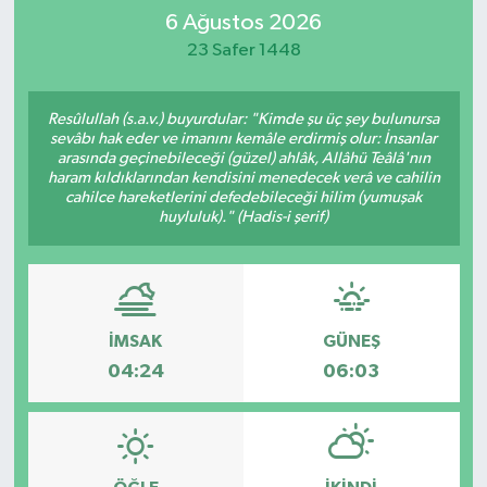
6 Ağustos 2026
DEVREK
23 Safer 1448
DÜZCE
Resûlullah (s.a.v.) buyurdular: "Kimde şu üç şey bulunursa
sevâbı hak eder ve imanını kemâle erdirmiş olur: İnsanlar
EREĞLİ
arasında geçinebileceği (güzel) ahlâk, Allâhü Teâlâ'nın
haram kıldıklarından kendisini menedecek verâ ve cahilin
cahilce hareketlerini defedebileceği hilim (yumuşak
GÖKÇEBEY
huyluluk)." (Hadis-i şerif)
KARABÜK
KASTAMONU
İMSAK
GÜNEŞ
04:24
06:03