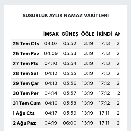
SUSURLUK AYLIK NAMAZ VAKITLERI
İMSAK
GÜNEŞ
ÖĞLE
İKINDI
AKŞA
25 Tem Cts
04:07
05:52
13:19
17:13
20:36
26 Tem Paz
04:09
05:53
13:19
17:13
20:35
27 Tem Pts
04:10
05:54
13:19
17:13
20:34
28 Tem Sal
04:12
05:55
13:19
17:13
20:33
29 Tem Çar
04:13
05:56
13:19
17:12
20:32
30 Tem Per
04:14
05:57
13:19
17:12
20:31
31 Tem Cum
04:16
05:58
13:19
17:12
20:30
1 Ağu Cts
04:17
05:59
13:19
17:11
20:29
2 Ağu Paz
04:19
06:00
13:19
17:11
20:28