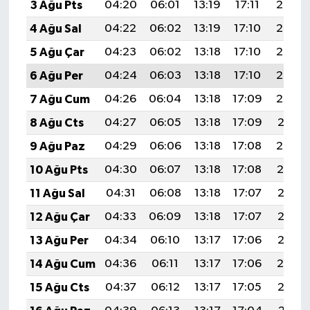
3 Ağu Pts
04:20
06:01
13:19
17:11
20:27
4 Ağu Sal
04:22
06:02
13:19
17:10
20:26
5 Ağu Çar
04:23
06:02
13:18
17:10
20:25
6 Ağu Per
04:24
06:03
13:18
17:10
20:23
7 Ağu Cum
04:26
06:04
13:18
17:09
20:22
8 Ağu Cts
04:27
06:05
13:18
17:09
20:21
9 Ağu Paz
04:29
06:06
13:18
17:08
20:20
10 Ağu Pts
04:30
06:07
13:18
17:08
20:19
11 Ağu Sal
04:31
06:08
13:18
17:07
20:17
12 Ağu Çar
04:33
06:09
13:18
17:07
20:16
13 Ağu Per
04:34
06:10
13:17
17:06
20:15
14 Ağu Cum
04:36
06:11
13:17
17:06
20:14
15 Ağu Cts
04:37
06:12
13:17
17:05
20:12