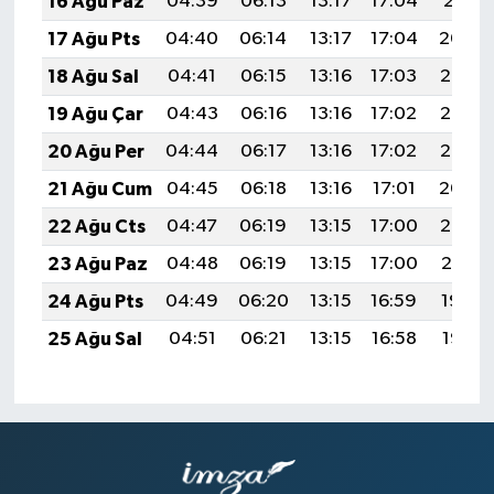
16 Ağu Paz
04:39
06:13
13:17
17:04
20:11
17 Ağu Pts
04:40
06:14
13:17
17:04
20:09
18 Ağu Sal
04:41
06:15
13:16
17:03
20:08
19 Ağu Çar
04:43
06:16
13:16
17:02
20:07
20 Ağu Per
04:44
06:17
13:16
17:02
20:05
21 Ağu Cum
04:45
06:18
13:16
17:01
20:04
22 Ağu Cts
04:47
06:19
13:15
17:00
20:02
23 Ağu Paz
04:48
06:19
13:15
17:00
20:01
24 Ağu Pts
04:49
06:20
13:15
16:59
19:59
25 Ağu Sal
04:51
06:21
13:15
16:58
19:58