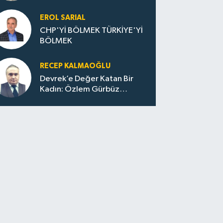
EROL SARIAL
CHP'Yİ BÖLMEK TÜRKİYE'Yİ
BÖLMEK
RECEP KALMAOĞLU
Devrek’e Değer Katan Bir
Kadın: Özlem Gürbüz
Ulupınar