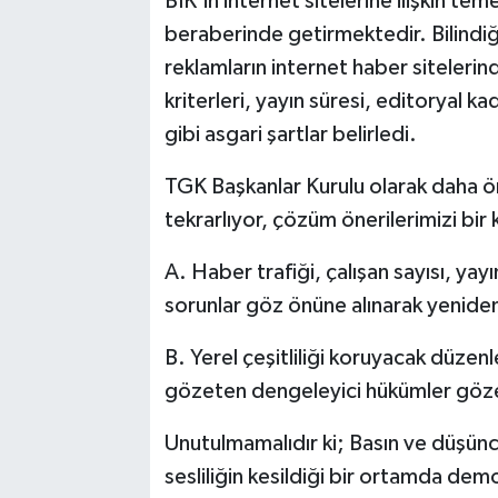
BİK’in internet sitelerine ilişkin tem
beraberinde getirmektedir. Bilindiği
reklamların internet haber sitelerin
kriterleri, yayın süresi, editoryal kad
gibi asgari şartlar belirledi.
TGK Başkanlar Kurulu olarak daha ö
tekrarlıyor, çözüm önerilerimizi bi
A. Haber trafiği, çalışan sayısı, yayı
sorunlar göz önüne alınarak yenide
B. Yerel çeşitliliği koruyacak düzenl
gözeten dengeleyici hükümler göze
Unutulmamalıdır ki; Basın ve düşün
sesliliğin kesildiği bir ortamda de