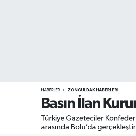
DEVREK
DÜZCE
EREĞLİ
GÖKÇEBEY
KARABÜK
KASTAMONU
HABERLER
ZONGULDAK HABERLERI
Basın İlan Kur
Türkiye Gazeteciler Konfeder
arasında Bolu’da gerçekleştiri