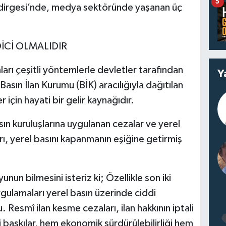
5
ldirgesi’nde, medya sektöründe yaşanan üç
DİCİ OLMALIDIR
rı çeşitli yöntemlerle devletler tarafından
Y
sın İlan Kurumu (BİK) aracılığıyla dağıtılan
r için hayati bir gelir kaynağıdır.
asın kuruluşlarına uygulanan cezalar ve yerel
rı, yerel basını kapanmanın eşiğine getirmiş
un bilmesini isteriz ki; Özellikle son iki
ygulamaları yerel basın üzerinde ciddi
 Resmî ilan kesme cezaları, ilan hakkının iptali
 baskılar, hem ekonomik sürdürülebilirliği hem