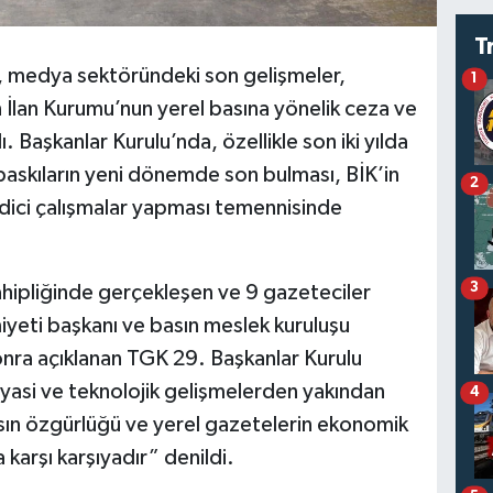
T
, medya sektöründeki son gelişmeler,
1
n İlan Kurumu’nun yerel basına yönelik ceza ve
ı. Başkanlar Kurulu’nda, özellikle son iki yılda
 baskıların yeni dönemde son bulması, BİK’in
2
 edici çalışmalar yapması temennisinde
3
ahipliğinde gerçekleşen ve 9 gazeteciler
yeti başkanı ve basın meslek kuruluşu
sonra açıklanan TGK 29. Başkanlar Kurulu
yasi ve teknolojik gelişmelerden yakından
4
ın özgürlüğü ve yerel gazetelerin ekonomik
 karşı karşıyadır” denildi.