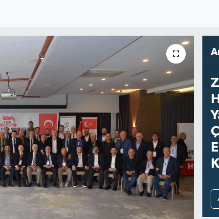
A
Z
H
Y
Ç
E
K