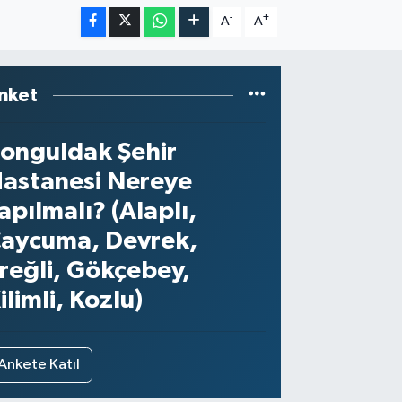
-
+
A
A
nket
onguldak Şehir
astanesi Nereye
apılmalı? (Alaplı,
aycuma, Devrek,
reğli, Gökçebey,
ilimli, Kozlu)
Ankete Katıl