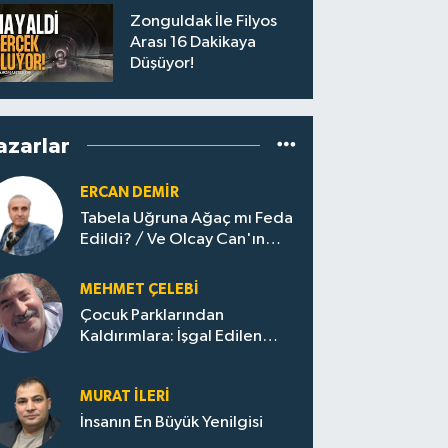
Başladı
Zonguldak İle Filyos
Arası 16 Dakikaya
Düşüyor!
azarlar
ERCAN DEMIR
Tabela Uğruna Ağaç mı Feda
Edildi? / Ve Olcay Can'ın
Sınavı Başladı
MEHMET ÇELEBI
Çocuk Parklarından
Kaldırımlara: İşgal Edilen
Huzur / Sokakta Sıfır Atık,
Evler Çöp Dolu
MURAT İLERI
İnsanın En Büyük Yenilgisi