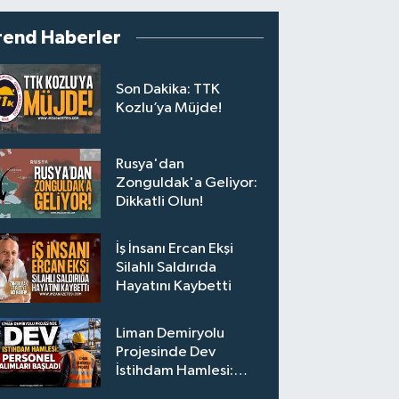
rend Haberler
Son Dakika: TTK
Kozlu’ya Müjde!
Rusya'dan
Zonguldak'a Geliyor:
Dikkatli Olun!
İş İnsanı Ercan Ekşi
Silahlı Saldırıda
Hayatını Kaybetti
Liman Demiryolu
Projesinde Dev
İstihdam Hamlesi:
Personel Alımları