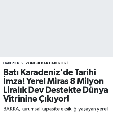
DEVREK
DÜZCE
EREĞLİ
GÖKÇEBEY
KARABÜK
HABERLER
ZONGULDAK HABERLERI
Batı Karadeniz'de Tarihi
KASTAMONU
İmza! Yerel Miras 8 Milyon
Liralık Dev Destekte Dünya
Vitrinine Çıkıyor!
BAKKA, kurumsal kapasite eksikliği yaşayan yerel