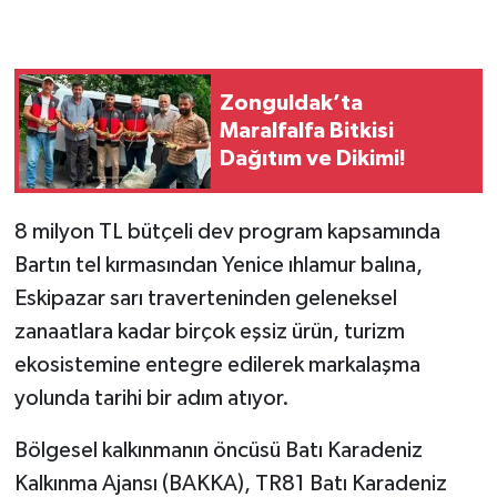
Zonguldak’ta
Maralfalfa Bitkisi
Dağıtım ve Dikimi!
8 milyon TL bütçeli dev program kapsamında
Bartın tel kırmasından Yenice ıhlamur balına,
Eskipazar sarı traverteninden geleneksel
zanaatlara kadar birçok eşsiz ürün, turizm
ekosistemine entegre edilerek markalaşma
yolunda tarihi bir adım atıyor.
Bölgesel kalkınmanın öncüsü Batı Karadeniz
Kalkınma Ajansı (BAKKA), TR81 Batı Karadeniz