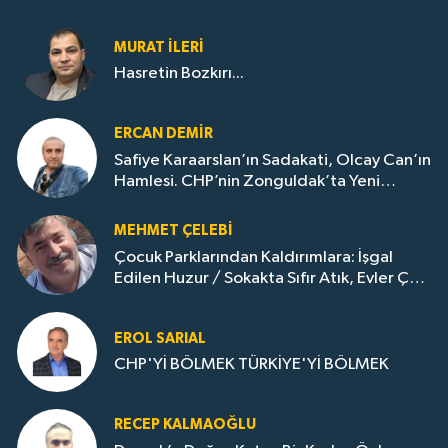
MURAT İLERI
Hasretin Bozkırı...
ERCAN DEMIR
Safiye Karaarslan’ın Sadakati, Olcay Can’ın
Hamlesi. CHP’nin Zonguldak’ta Yeni
Dönemi..
MEHMET ÇELEBI
Çocuk Parklarından Kaldırımlara: İşgal
Edilen Huzur / Sokakta Sıfır Atık, Evler Çöp
Dolu
EROL SARIAL
CHP'Yİ BÖLMEK TÜRKİYE'Yİ BÖLMEK
RECEP KALMAOĞLU