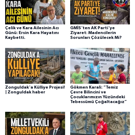
Çelik ve Kara Ailesinin Acı
GMİS'ten AK Parti'ye
Günü: Ersin Kara Hayatını
Ziyaret: Madencilerin
Kaybetti.
Sorunları Çözülecek Mi?
Zonguldak'a Külliye Projesi!
Gökmen Karali: “Temiz
| Zonguldak haber
Çevre Bilincini ve
Çocuklarımızın Yüzündeki
Tebessümü Çoğaltacağız”