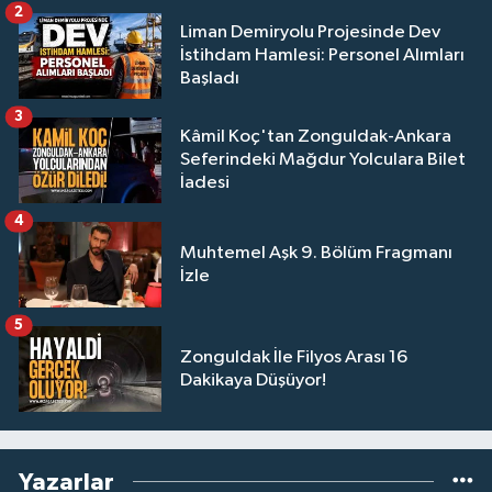
2
Liman Demiryolu Projesinde Dev
İstihdam Hamlesi: Personel Alımları
Başladı
3
Kâmil Koç'tan Zonguldak-Ankara
Seferindeki Mağdur Yolculara Bilet
İadesi
4
Muhtemel Aşk 9. Bölüm Fragmanı
İzle
5
Zonguldak İle Filyos Arası 16
Dakikaya Düşüyor!
Yazarlar