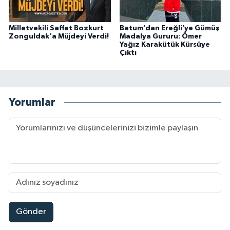
Milletvekili Saffet Bozkurt
Batum’dan Ereğli’ye Gümüş
Zonguldak'a Müjdeyi Verdi!
Madalya Gururu: Ömer
Yağız Karakütük Kürsüye
Çıktı
Yorumlar
Gönder