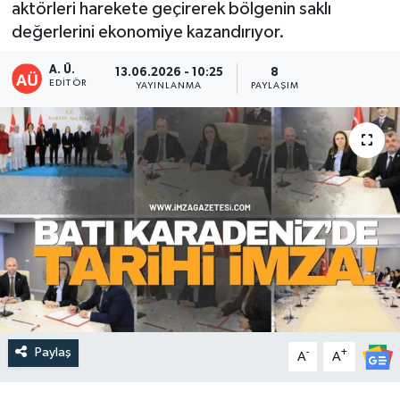
aktörleri harekete geçirerek bölgenin saklı
değerlerini ekonomiye kazandırıyor.
A. Ü.
13.06.2026 - 10:25
8
EDITÖR
YAYINLANMA
PAYLAŞIM
Paylaş
-
+
A
A