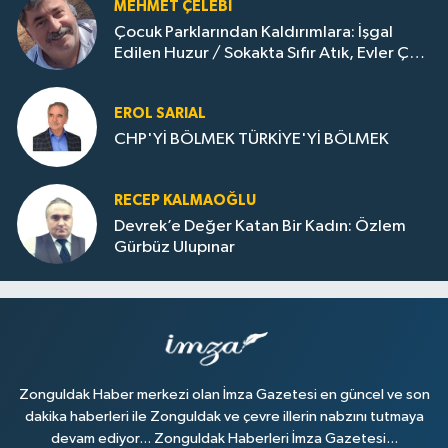
MEHMET ÇELEBI
Çocuk Parklarından Kaldırımlara: İşgal
Edilen Huzur / Sokakta Sıfır Atık, Evler Çöp
Dolu
EROL SARIAL
CHP'Yİ BÖLMEK TÜRKİYE'Yİ BÖLMEK
RECEP KALMAOĞLU
Devrek’e Değer Katan Bir Kadın: Özlem
Gürbüz Ulupınar
Zonguldak Haber merkezi olan İmza Gazetesi en güncel ve son
dakika haberleri ile Zonguldak ve çevre illerin nabzını tutmaya
devam ediyor... Zonguldak Haberleri İmza Gazetesi...