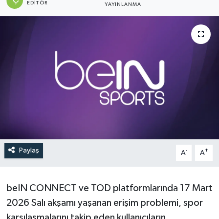
EDITÖR
YAYINLANMA
DEVREK
DÜZCE
EREĞLİ
GÖKÇEBEY
KARABÜK
KASTAMONU
Paylaş
-
+
A
A
beIN CONNECT ve TOD platformlarında 17 Mart
2026 Salı akşamı yaşanan erişim problemi, spor
karşılaşmalarını takip eden kullanıcıların