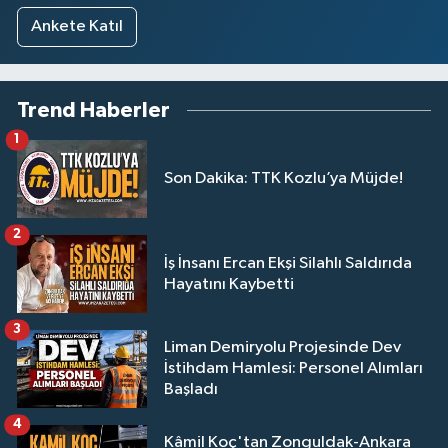
Ankete Katıl
Trend Haberler
1
Son Dakika: TTK Kozlu’ya Müjde!
2
İş İnsanı Ercan Ekşi Silahlı Saldırıda
Hayatını Kaybetti
3
Liman Demiryolu Projesinde Dev
İstihdam Hamlesi: Personel Alımları
Başladı
4
Kâmil Koç'tan Zonguldak-Ankara