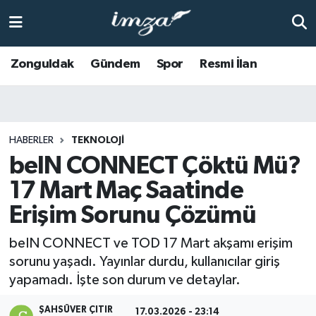
ZONGULDAK
Zonguldak Nöbetçi Eczaneler
Zonguldak
Gündem
Spor
Resmi İlan
Anasayfa
Zonguldak Hava Durumu
ALAPLI
Zonguldak Trafik Yoğunluk Haritası
HABERLER
TEKNOLOJİ
beIN CONNECT Çöktü Mü?
KOZLU
Süper Lig Puan Durumu ve Fikstür
17 Mart Maç Saatinde
KİLİMLİ
Tüm Manşetler
Erişim Sorunu Çözümü
BARTIN
Son Dakika Haberleri
beIN CONNECT ve TOD 17 Mart akşamı erişim
sorunu yaşadı. Yayınlar durdu, kullanıcılar giriş
BOLU
Haber Arşivi
yapamadı. İşte son durum ve detaylar.
ÇAYCUMA
ŞAHSÜVER ÇITIR
17.03.2026 - 23:14