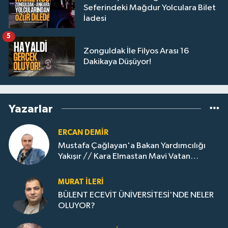
Seferindeki Mağdur Yolculara Bilet
İadesi
5
Zonguldak İle Filyos Arası 16
Dakikaya Düşüyor!
Yazarlar
ERCAN DEMIR
Mustafa Çağlayan'a Bakan Yardımcılığı
Yakışır // ​Kara Elmastan Mavi Vatan
Gazına: Zonguldak'ın Dönüşümü..
MURAT İLERI
BÜLENT ECEVİT ÜNİVERSİTESİ'NDE NELER
OLUYOR?