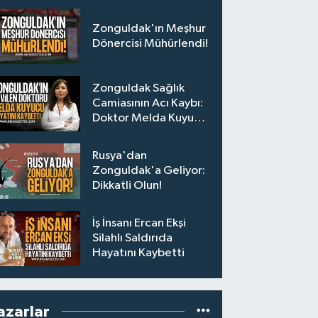
Zonguldak'ın Meşhur
Dönercisi Mühürlendi!
Zonguldak Sağlık
Camiasının Acı Kaybı:
Doktor Melda Kuyucu
Hayatını Kaybetti
Rusya'dan
Zonguldak'a Geliyor:
Dikkatli Olun!
İş İnsanı Ercan Ekşi
Silahlı Saldırıda
Hayatını Kaybetti
azarlar