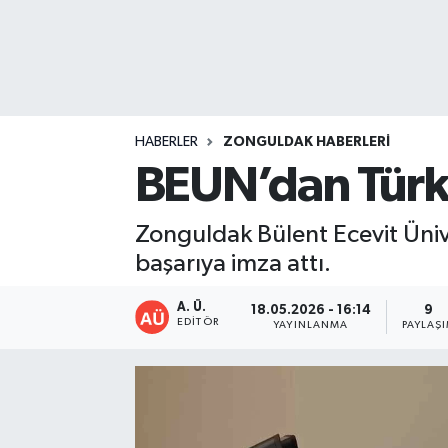
DEVREK
DÜZCE
EREĞLİ
HABERLER
ZONGULDAK HABERLERI
BEUN’dan Türkiy
GÖKÇEBEY
Zonguldak Bülent Ecevit Ünive
KARABÜK
başarıya imza attı.
KASTAMONU
A. Ü.
18.05.2026 - 16:14
9
EDITÖR
YAYINLANMA
PAYLAŞ