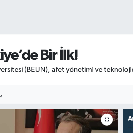
e’de Bir İlk!
rsitesi (BEUN), afet yönetimi ve teknoloji
IM
A