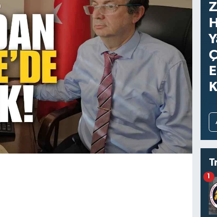
Z
H
Y
Ç
E
K
T
1