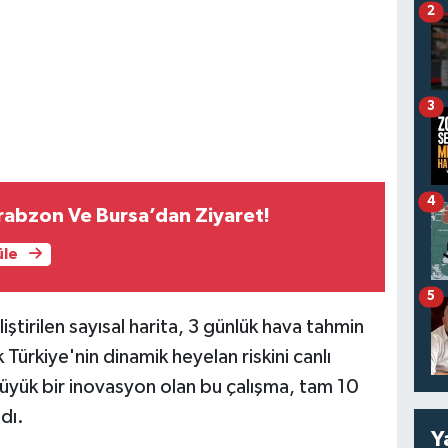
2
3
4
 Trabzon Ve Bursa’dan Ziyaret!
üle
5
tirilen sayısal harita, 3 günlük hava tahmin
 Türkiye'nin dinamik heyelan riskini canlı
üyük bir inovasyon olan bu çalışma, tam 10
dı.
Y