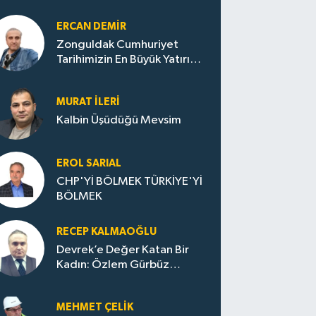
ERCAN DEMIR
Zonguldak Cumhuriyet
Tarihimizin En Büyük Yatırım
Hamlelerinin Canlı Kanıtıdır!
MURAT İLERI
Kalbin Üşüdüğü Mevsim
EROL SARIAL
CHP'Yİ BÖLMEK TÜRKİYE'Yİ
BÖLMEK
RECEP KALMAOĞLU
Devrek’e Değer Katan Bir
Kadın: Özlem Gürbüz
Ulupınar
MEHMET ÇELIK