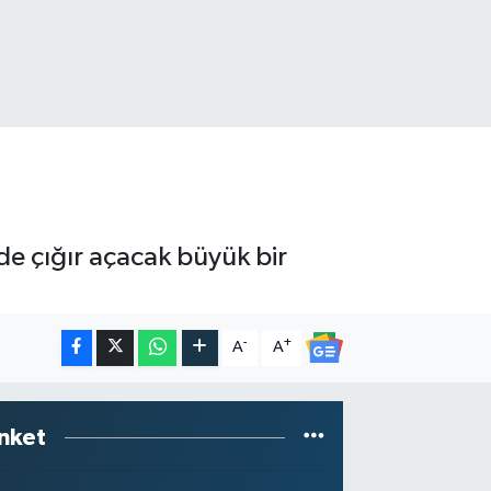
de çığır açacak büyük bir
-
+
A
A
nket