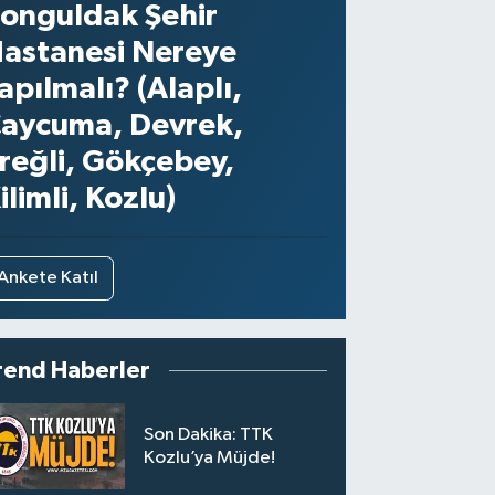
onguldak Şehir
astanesi Nereye
apılmalı? (Alaplı,
aycuma, Devrek,
reğli, Gökçebey,
ilimli, Kozlu)
Ankete Katıl
rend Haberler
Son Dakika: TTK
Kozlu’ya Müjde!