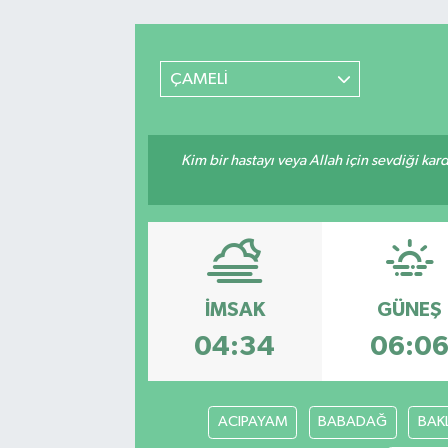
DEVREK
ÇAMELİ
DÜZCE
EREĞLİ
Kim bir hastayı veya Allah için sevdiği kar
GÖKÇEBEY
KARABÜK
KASTAMONU
İMSAK
GÜNEŞ
04:34
06:0
ACIPAYAM
BABADAĞ
BAK