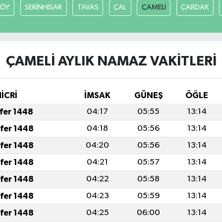
KÖY
SERİNHİSAR
TAVAS
ÇAL
ÇAMELİ
ÇARDAK
ÇAMELİ AYLIK NAMAZ VAKITLERI
HİCRİ
İMSAK
GÜNEŞ
ÖĞLE
afer 1448
04:17
05:55
13:14
afer 1448
04:18
05:56
13:14
afer 1448
04:20
05:56
13:14
afer 1448
04:21
05:57
13:14
afer 1448
04:22
05:58
13:14
afer 1448
04:23
05:59
13:14
afer 1448
04:25
06:00
13:14