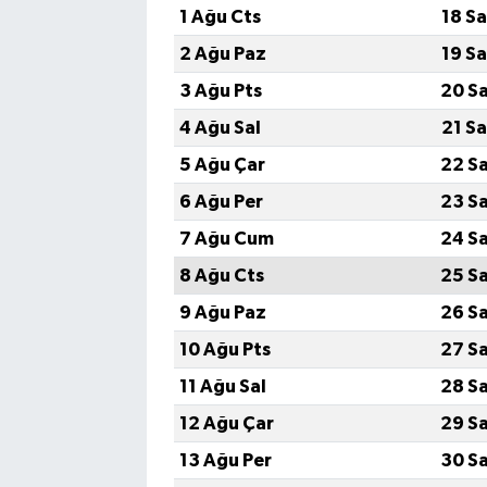
1 Ağu Cts
18 S
2 Ağu Paz
19 S
3 Ağu Pts
20 S
4 Ağu Sal
21 S
5 Ağu Çar
22 S
6 Ağu Per
23 S
7 Ağu Cum
24 S
8 Ağu Cts
25 S
9 Ağu Paz
26 S
10 Ağu Pts
27 S
11 Ağu Sal
28 S
12 Ağu Çar
29 S
13 Ağu Per
30 S