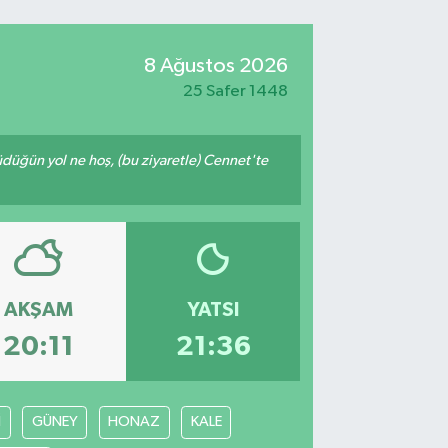
8 Ağustos 2026
25 Safer 1448
rüdüğün yol ne hoş, (bu ziyaretle) Cennet'te
AKŞAM
YATSI
20:11
21:36
İ
GÜNEY
HONAZ
KALE