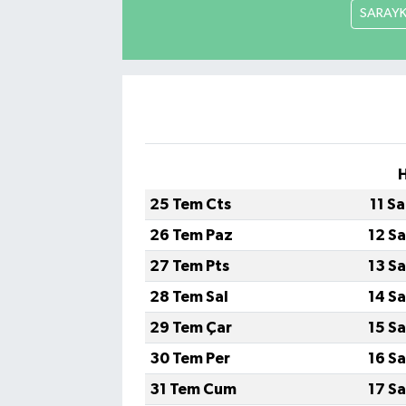
SARAY
25 Tem Cts
11 S
26 Tem Paz
12 S
27 Tem Pts
13 S
28 Tem Sal
14 S
29 Tem Çar
15 S
30 Tem Per
16 S
31 Tem Cum
17 S