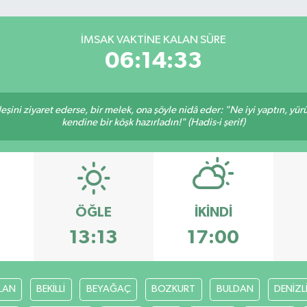
İMSAK VAKTINE KALAN SÜRE
06:14:32
deşini ziyaret ederse, bir melek, ona şöyle nidâ eder: "Ne iyi yaptın, yü
kendine bir köşk hazırladın!" (Hadis-i şerif)
ÖĞLE
İKINDI
6
13:13
17:00
LAN
BEKİLLİ
BEYAĞAÇ
BOZKURT
BULDAN
DENİZL