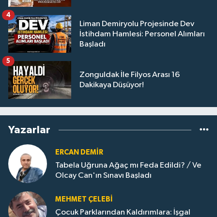
4
Liman Demiryolu Projesinde Dev
İstihdam Hamlesi: Personel Alımları
Başladı
5
Zonguldak İle Filyos Arası 16
Dakikaya Düşüyor!
Yazarlar
ERCAN DEMIR
Tabela Uğruna Ağaç mı Feda Edildi? / Ve
Olcay Can'ın Sınavı Başladı
MEHMET ÇELEBI
Çocuk Parklarından Kaldırımlara: İşgal