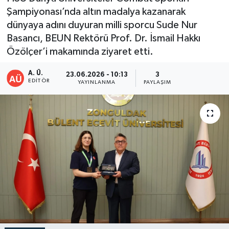
Şampiyonası’nda altın madalya kazanarak
DEVREK
dünyaya adını duyuran milli sporcu Sude Nur
Basancı, BEUN Rektörü Prof. Dr. İsmail Hakkı
DÜZCE
Özölçer’i makamında ziyaret etti.
EREĞLİ
A. Ü.
23.06.2026 - 10:13
3
EDITÖR
YAYINLANMA
PAYLAŞIM
GÖKÇEBEY
KARABÜK
KASTAMONU