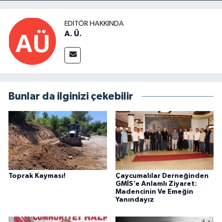
EDITÖR HAKKINDA
A. Ü.
Bunlar da ilginizi çekebilir
Toprak Kayması!
Çaycumalılar Derneğinden
GMİS’e Anlamlı Ziyaret:
Madencinin Ve Emeğin
Yanındayız