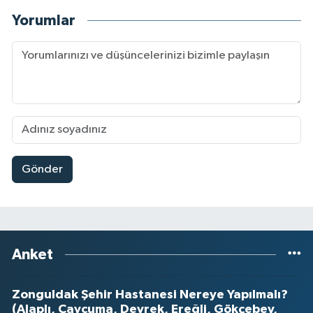
Yorumlar
Gönder
Anket
Zonguldak Şehir Hastanesi Nereye Yapılmalı?
(Alaplı, Çaycuma, Devrek, Ereğli, Gökçebey,