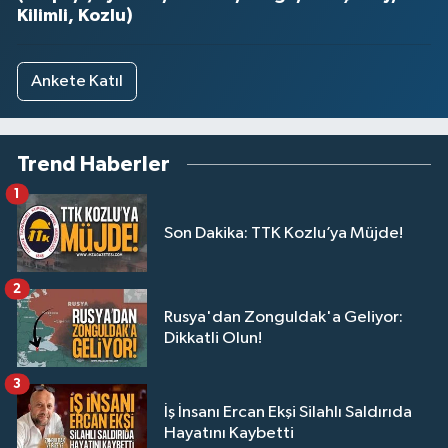
Kilimli, Kozlu)
Ankete Katıl
Trend Haberler
1
Son Dakika: TTK Kozlu’ya Müjde!
2
Rusya'dan Zonguldak'a Geliyor:
Dikkatli Olun!
3
İş İnsanı Ercan Ekşi Silahlı Saldırıda
Hayatını Kaybetti