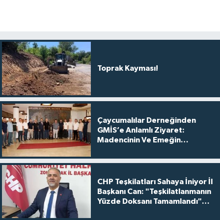
Toprak Kayması!
Çaycumalılar Derneğinden
GMİS’e Anlamlı Ziyaret:
Madencinin Ve Emeğin
Yanındayız
CHP Teşkilatları Sahaya İniyor İl
Başkanı Can: "Teşkilatlanmanın
Yüzde Doksanı Tamamlandı"
dedi