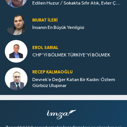
Edilen Huzur / Sokakta Sıfır Atık, Evler Çöp
Dolu
MURAT İLERI
İnsanın En Büyük Yenilgisi
EROL SARIAL
CHP'Yİ BÖLMEK TÜRKİYE'Yİ BÖLMEK
RECEP KALMAOĞLU
Devrek’e Değer Katan Bir Kadın: Özlem
Gürbüz Ulupınar