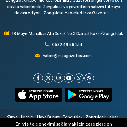
Zonguldak Haber merkezi olan İmza Gazetesi en güncel ve son
dakika haberleri ile Zonguldak ve çevre illerin nabzını tutmaya
devam ediyor... Zonguldak Haberleri İmza Gazetesi...
19 Mayıs Mahallesi Ata Sokak No:3 Daire:3 Kozlu/Zonguldak
0532 495 6454
haber@imzagazetesi.com
Künye
İletişim
Hava Durumu Zonguldak
Zonguldak Haber
Gizlilik Sözleşmesi
Hizmet Şartları
Sitemap
En iyi site deneyimi sağlamak için çerezlerden