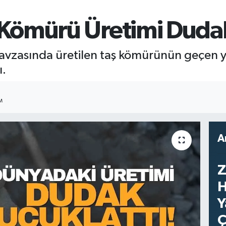
Kömürü Üretimi Dudak
vzasında üretilen taş kömürünün geçen yı
ı.
M
A
Z
H
Y
Ç