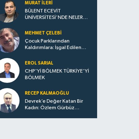
Zonguldak’ta Yeni Dönemi..
MURAT İLERI
BÜLENT ECEVİT
ÜNİVERSİTESİ'NDE NELER
OLUYOR?
MEHMET ÇELEBI
Çocuk Parklarından
Kaldırımlara: İşgal Edilen
Huzur / Sokakta Sıfır Atık,
Evler Çöp Dolu
EROL SARIAL
CHP'Yİ BÖLMEK TÜRKİYE'Yİ
BÖLMEK
RECEP KALMAOĞLU
Devrek’e Değer Katan Bir
Kadın: Özlem Gürbüz
Ulupınar