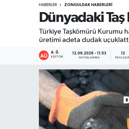
HABERLER
ZONGULDAK HABERLERI
DEVREK
Dünyadaki Taş 
DÜZCE
Türkiye Taşkömürü Kurumu ha
üretimi adeta dudak uçuklatt
EREĞLİ
A. Ü.
12.06.2026 - 11:53
12
GÖKÇEBEY
EDITÖR
YAYINLANMA
PAYLAŞI
KARABÜK
KASTAMONU