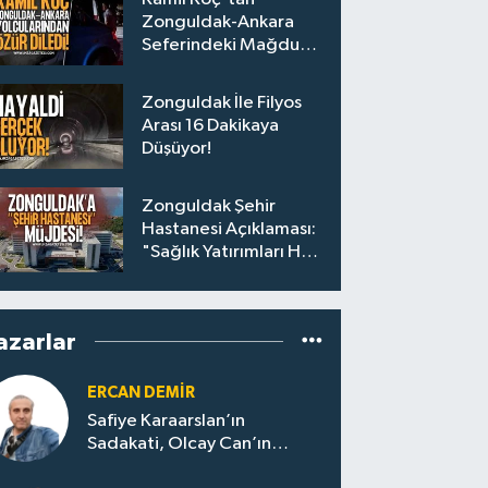
Zonguldak-Ankara
Seferindeki Mağdur
Yolculara Bilet İadesi
Zonguldak İle Filyos
Arası 16 Dakikaya
Düşüyor!
Zonguldak Şehir
Hastanesi Açıklaması:
"Sağlık Yatırımları Hız
Kesmeden Sürecek"
azarlar
ERCAN DEMIR
Safiye Karaarslan’ın
Sadakati, Olcay Can’ın
Hamlesi. CHP’nin