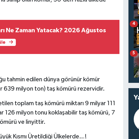
4
ları Ne Zaman Yatacak? 2026 Ağustos
üle
5
duğu tahmin edilen dünya görünür kömür
ar 639 milyon ton) taş kömürü rezervidir.
Y
etilen toplam taş kömürü miktarı 9 milyar 111
ar 126 milyon tonu koklaşabilir taş kömürü, 7
mürü ve linyittir.
yük Kısmı Üretildiği Ülkelerde…!