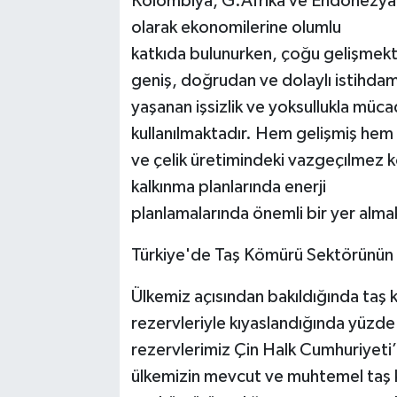
Kolombiya, G.Afrika ve Endonezya gi
olarak ekonomilerine olumlu
katkıda bulunurken, çoğu gelişmekt
geniş, doğrudan ve dolaylı istihdam
yaşanan işsizlik ve yoksullukla müca
kullanılmaktadır. Hem gelişmiş hem d
ve çelik üretimindeki vazgeçılmez 
kalkınma planlarında enerji
planlamalarında önemli bir yer alma
Türkiye'de Taş Kömürü Sektörünün 
Ülkemiz açısından bakıldığında taş
rezervleriyle kıyaslandığında yüzd
rezervlerimiz Çin Halk Cumhuriyeti’ni
ülkemizin mevcut ve muhtemel taş k