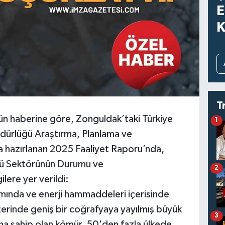
E
K
T
n haberine göre, Zonguldak’taki Türkiye
1
ürlüğü Araştırma, Planlama ve
a hazırlanan 2025 Faaliyet Raporu’nda,
ü Sektörünün Durumu ve
2
lere yer verildi:
amında ve enerji hammaddeleri içerisinde
zerinde geniş bir coğrafyaya yayılmış büyük
3
ına sahip olan kömür, 50'den fazla ülkede