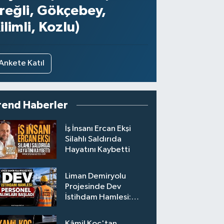
reğli, Gökçebey,
ilimli, Kozlu)
Ankete Katıl
rend Haberler
İş İnsanı Ercan Ekşi
Silahlı Saldırıda
Hayatını Kaybetti
Liman Demiryolu
Projesinde Dev
İstihdam Hamlesi:
Personel Alımları
Başladı
Kâmil Koç'tan