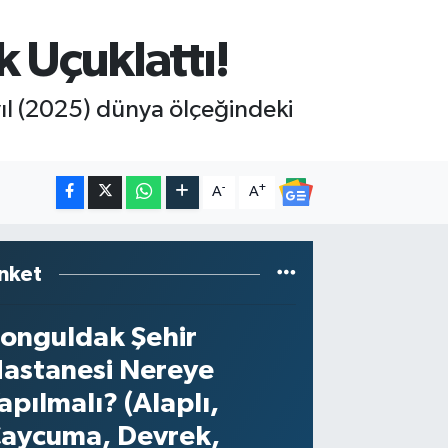
 Uçuklattı!
l (2025) dünya ölçeğindeki
-
+
A
A
nket
onguldak Şehir
astanesi Nereye
apılmalı? (Alaplı,
aycuma, Devrek,