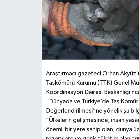
Araştırmacı gazeteci Orhan Akyüz’ü
Taşkömürü Kurumu (TTK) Genel Müd
Koordinasyon Dairesi Başkanlığı’nc
“Dünyada ve Türkiye’de Taş Kömür
Değerlendirilmesi”ne yönelik şu bilgi
“Ülkelerin gelişmesinde, insan yaş
önemli bir yere sahip olan, dünya ü
rezervlere ve geniş tüketim alanlar