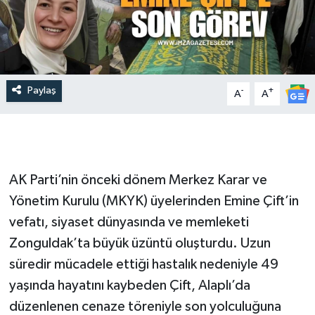
Paylaş
-
+
A
A
AK Parti’nin önceki dönem Merkez Karar ve
Yönetim Kurulu (MKYK) üyelerinden Emine Çift’in
vefatı, siyaset dünyasında ve memleketi
Zonguldak’ta büyük üzüntü oluşturdu. Uzun
süredir mücadele ettiği hastalık nedeniyle 49
yaşında hayatını kaybeden Çift, Alaplı’da
düzenlenen cenaze töreniyle son yolculuğuna