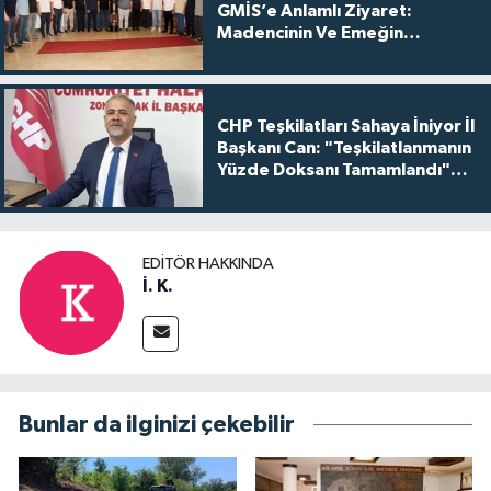
GMİS’e Anlamlı Ziyaret:
Madencinin Ve Emeğin
Yanındayız
CHP Teşkilatları Sahaya İniyor İl
Başkanı Can: "Teşkilatlanmanın
Yüzde Doksanı Tamamlandı"
dedi
EDITÖR HAKKINDA
İ. K.
Bunlar da ilginizi çekebilir