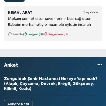
2 ay önce
KEMAL ARAT
Mekanı cennet olsun sevenlerinin başı sağ olsun
Rabbim merhametiyle muamele eylesin inşallah
Yanıtla
Beğen (
0
)
Beğenme (
0
)
Anket
Zonguldak Şehir Hastanesi Nereye Yapılmalı?
(Alaplı, Çaycuma, Devrek, Ereğli, Gökçebey,
Kilimli, Kozlu)
Ankete Katıl