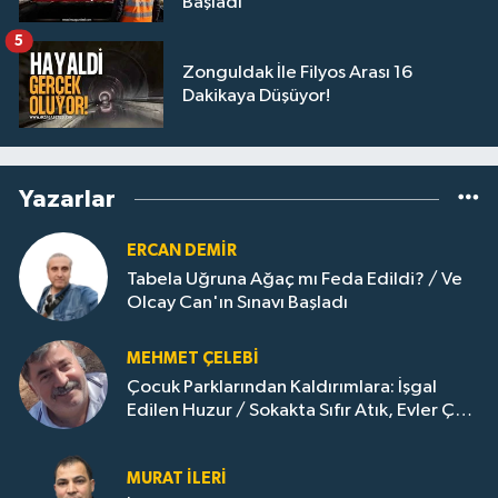
Başladı
5
Zonguldak İle Filyos Arası 16
Dakikaya Düşüyor!
Yazarlar
ERCAN DEMIR
Tabela Uğruna Ağaç mı Feda Edildi? / Ve
Olcay Can'ın Sınavı Başladı
MEHMET ÇELEBI
Çocuk Parklarından Kaldırımlara: İşgal
Edilen Huzur / Sokakta Sıfır Atık, Evler Çöp
Dolu
MURAT İLERI