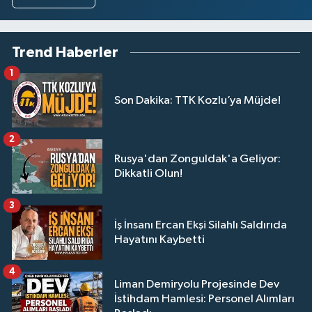
Trend Haberler
1
Son Dakika: TTK Kozlu’ya Müjde!
2
Rusya'dan Zonguldak'a Geliyor:
Dikkatli Olun!
3
İş İnsanı Ercan Ekşi Silahlı Saldırıda
Hayatını Kaybetti
4
Liman Demiryolu Projesinde Dev
İstihdam Hamlesi: Personel Alımları