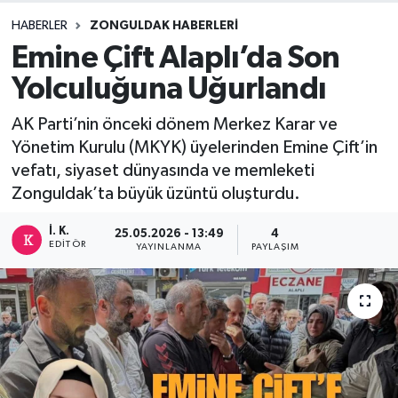
HABERLER
ZONGULDAK HABERLERI
DEVREK
Emine Çift Alaplı’da Son
DÜZCE
Yolculuğuna Uğurlandı
EREĞLİ
AK Parti’nin önceki dönem Merkez Karar ve
Yönetim Kurulu (MKYK) üyelerinden Emine Çift’in
GÖKÇEBEY
vefatı, siyaset dünyasında ve memleketi
Zonguldak’ta büyük üzüntü oluşturdu.
KARABÜK
İ. K.
25.05.2026 - 13:49
4
EDITÖR
YAYINLANMA
PAYLAŞIM
KASTAMONU