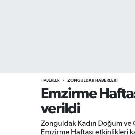
DEVREK
DÜZCE
EREĞLİ
GÖKÇEBEY
KARABÜK
HABERLER
ZONGULDAK HABERLERI
KASTAMONU
Emzirme Haftas
verildi
Zonguldak Kadın Doğum ve Ço
Emzirme Haftası etkinlikleri k