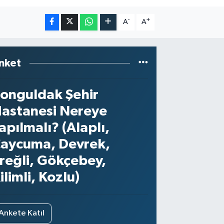
-
+
A
A
nket
onguldak Şehir
astanesi Nereye
apılmalı? (Alaplı,
aycuma, Devrek,
reğli, Gökçebey,
ilimli, Kozlu)
Ankete Katıl