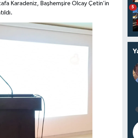
afa Karadeniz, Başhemşire Olcay Çetin’in
5
tıldı.
Y