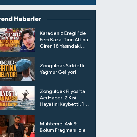
rend Haberler
Karadeniz Ereğli'de
Feci Kaza: Tırın Altına
Giren 18 Yaşındaki
Miraç Kandil Hayatını
Kaybetti
Zonguldak Şiddetli
Yağmur Geliyor!
Zonguldak Filyos'ta
Acı Haber: 2 Kişi
Hayatını Kaybetti, 1
Kişi Aranıyor
Muhtemel Aşk 9.
Bölüm Fragmanı İzle