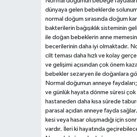
Normal doğumun bebeğe faydaların
dünyaya gelen bebeklerde solunum sı
normal doğum sırasında doğum kana
bakterilerin bağışıklık sisteminin 
ile doğan bebeklerin anne memesi
becerilerinin daha iyi olmaktadır. 
cilt teması daha hızlı ve kolay ger
ve gelişimi açısından çok önem ka
bebekler sezaryen ile doğanlara gör
Normal doğumun anneye faydaları;
ve günlük hayata dönme süresi çok
hastaneden daha kısa sürede taburcu
parasal açıdan anneye fayda sağla
kesi veya hasar oluşmadığı için son
vardır. İleri ki hayatında geçirebilece