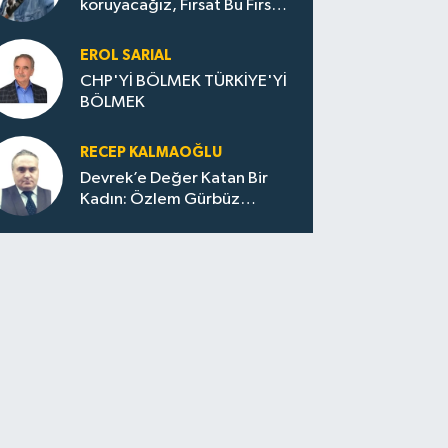
koruyacağız, Fırsat Bu Fırsat,
Hac Kontenjan Sayısı
Arttırılsın
EROL SARIAL
CHP'Yİ BÖLMEK TÜRKİYE'Yİ
BÖLMEK
RECEP KALMAOĞLU
Devrek’e Değer Katan Bir
Kadın: Özlem Gürbüz
Ulupınar