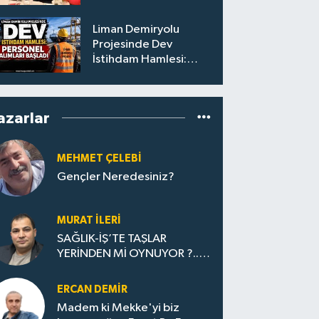
Liman Demiryolu
Projesinde Dev
İstihdam Hamlesi:
Personel Alımları
Başladı
azarlar
MEHMET ÇELEBI
Gençler Neredesiniz?
MURAT İLERI
SAĞLIK-İŞ’TE TAŞLAR
YERİNDEN Mİ OYNUYOR ?... (
1 )
ERCAN DEMIR
Madem ki Mekke'yi biz