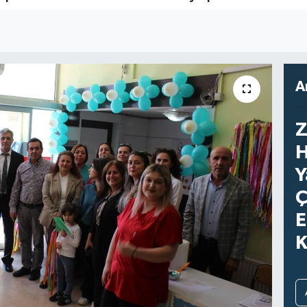
A
Z
H
Y
Ç
E
K