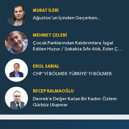
MURAT İLERI
Ağustos'un İçinden Geçerken...
MEHMET ÇELEBI
Çocuk Parklarından Kaldırımlara: İşgal
Edilen Huzur / Sokakta Sıfır Atık, Evler Çöp
Dolu
EROL SARIAL
CHP'Yİ BÖLMEK TÜRKİYE'Yİ BÖLMEK
RECEP KALMAOĞLU
Devrek’e Değer Katan Bir Kadın: Özlem
Gürbüz Ulupınar