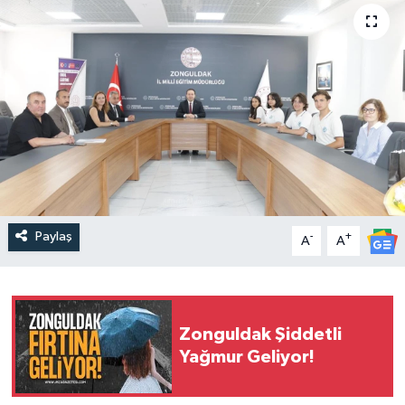
Paylaş
-
+
A
A
Zonguldak Şiddetli
Yağmur Geliyor!