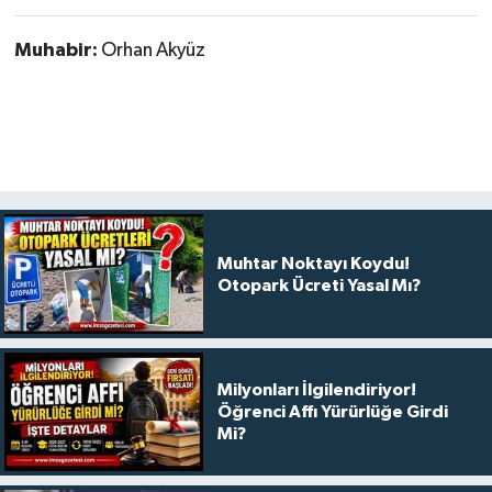
Muhabir:
Orhan Akyüz
Muhtar Noktayı Koydu!
Otopark Ücreti Yasal Mı?
Milyonları İlgilendiriyor!
Öğrenci Affı Yürürlüğe Girdi
Mi?