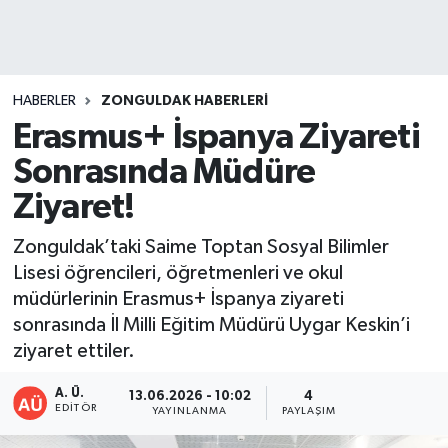
DEVREK
DÜZCE
HABERLER
ZONGULDAK HABERLERI
Erasmus+ İspanya Ziyareti
EREĞLİ
Sonrasında Müdüre
GÖKÇEBEY
Ziyaret!
KARABÜK
Zonguldak’taki Saime Toptan Sosyal Bilimler
Lisesi öğrencileri, öğretmenleri ve okul
KASTAMONU
müdürlerinin Erasmus+ İspanya ziyareti
sonrasında İl Milli Eğitim Müdürü Uygar Keskin’i
ziyaret ettiler.
A. Ü.
13.06.2026 - 10:02
4
EDITÖR
YAYINLANMA
PAYLAŞIM