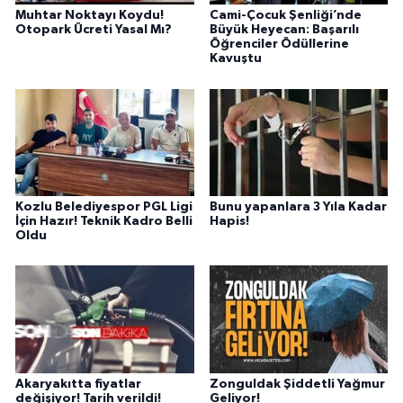
Muhtar Noktayı Koydu!
Cami-Çocuk Şenliği’nde
Otopark Ücreti Yasal Mı?
Büyük Heyecan: Başarılı
Öğrenciler Ödüllerine
Kavuştu
Kozlu Belediyespor PGL Ligi
Bunu yapanlara 3 Yıla Kadar
İçin Hazır! Teknik Kadro Belli
Hapis!
Oldu
Akaryakıtta fiyatlar
Zonguldak Şiddetli Yağmur
değişiyor! Tarih verildi!
Geliyor!