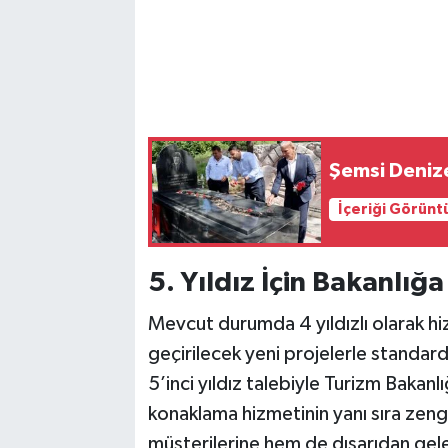
Şemsi Denize
İçeriği Görünt
5. Yıldız İçin Bakanlığ
Mevcut durumda 4 yıldızlı olarak h
geçirilecek yeni projelerle standar
5’inci yıldız talebiyle Turizm Bakanlı
konaklama hizmetinin yanı sıra zengi
müşterilerine hem de dışarıdan gel