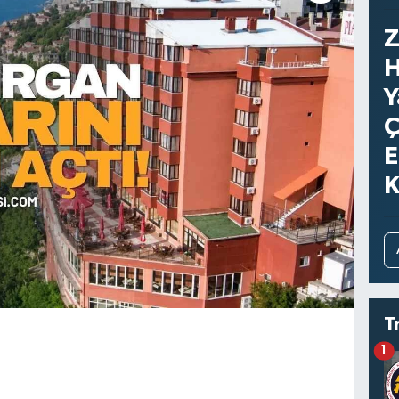
Z
H
Y
Ç
E
K
T
1