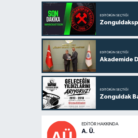
EDITÖRÜN SEÇTIĞI
Zonguldakspo
EDITÖRÜN SEÇTIĞI
Akademide Dij
EDITÖRÜN SEÇTIĞI
Zonguldak Bas
EDITÖR HAKKINDA
A. Ü.