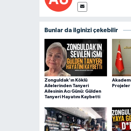
Bunlar da ilginizi çekebilir
Zonguldak'ın Köklü
Akademid
Ailelerinden Tanyeri
Projeler
Ailesinin Acı Günü: Gülden
Tanyeri Hayatını Kaybetti