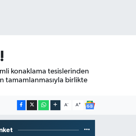
!
emli konaklama tesislerinden
nin tamamlanmasıyla birlikte
-
+
A
A
nket