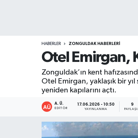
DEVREK
DÜZCE
EREĞLİ
HABERLER
ZONGULDAK HABERLERI
Otel Emirgan, K
GÖKÇEBEY
Zonguldak’ın kent hafızasında
KARABÜK
Otel Emirgan, yaklaşık bir yı
yeniden kapılarını açtı.
KASTAMONU
A. Ü.
17.06.2026 - 10:50
9
EDITÖR
YAYINLANMA
PAYLAŞ