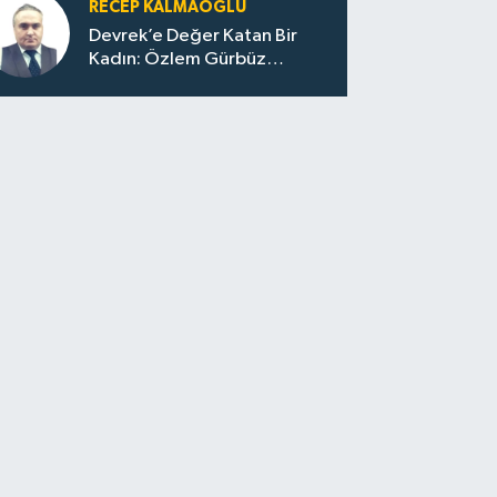
RECEP KALMAOĞLU
Devrek’e Değer Katan Bir
Kadın: Özlem Gürbüz
Ulupınar