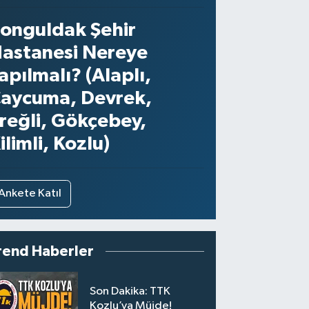
onguldak Şehir
astanesi Nereye
apılmalı? (Alaplı,
aycuma, Devrek,
reğli, Gökçebey,
ilimli, Kozlu)
Ankete Katıl
rend Haberler
Son Dakika: TTK
Kozlu’ya Müjde!