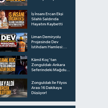
İş İnsanı Ercan Ekşi
Silahlı Saldırıda
Hayatını Kaybetti
Liman Demiryolu
Projesinde Dev
İstihdam Hamlesi:
Personel Alımları
Başladı
Kâmil Koç'tan
Zonguldak-Ankara
Seferindeki Mağdur
Yolculara Bilet İadesi
Zonguldak İle Filyos
Arası 16 Dakikaya
Düşüyor!