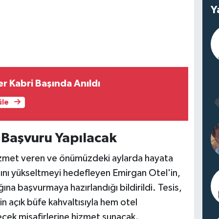
Y
r Kabri Başında Anıldı
üle
a Başvuru Yapılacak
izmet veren ve önümüzdeki aylarda hayata
dını yükseltmeyi hedefleyen Emirgan Otel'in,
ğına başvurmaya hazırlandığı bildirildi. Tesis,
n açık büfe kahvaltısıyla hem otel
ecek misafirlerine hizmet sunacak.