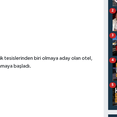
2
3
ik tesislerinden biri olmaya aday olan otel,
4
lamaya başladı.
5