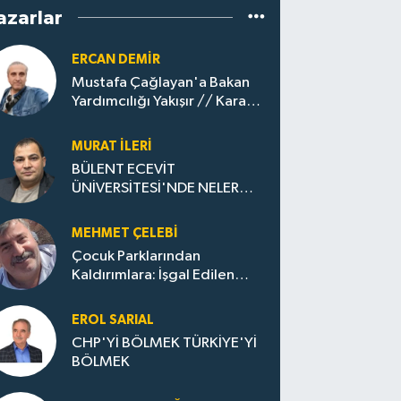
azarlar
ERCAN DEMIR
Mustafa Çağlayan'a Bakan
Yardımcılığı Yakışır // ​Kara
Elmastan Mavi Vatan Gazına:
Zonguldak'ın Dönüşümü..
MURAT İLERI
BÜLENT ECEVİT
ÜNİVERSİTESİ'NDE NELER
OLUYOR?
MEHMET ÇELEBI
Çocuk Parklarından
Kaldırımlara: İşgal Edilen
Huzur / Sokakta Sıfır Atık,
Evler Çöp Dolu
EROL SARIAL
CHP'Yİ BÖLMEK TÜRKİYE'Yİ
BÖLMEK