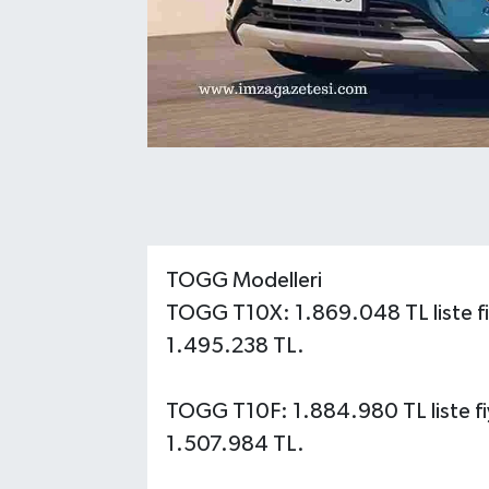
TOGG Modelleri
TOGG T10X: 1.869.048 TL liste fiy
1.495.238 TL.
TOGG T10F: 1.884.980 TL liste fiy
1.507.984 TL.