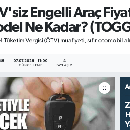
iz Engelli Araç Fiyat 
del Ne Kadar? (TOGG, 
 Tüketim Vergisi (ÖTV) muafiyeti, sıfır otomobil a
:45
07.07.2026 - 11:00
4
GÜNCELLEME
PAYLAŞIM
A
Z
H
Y