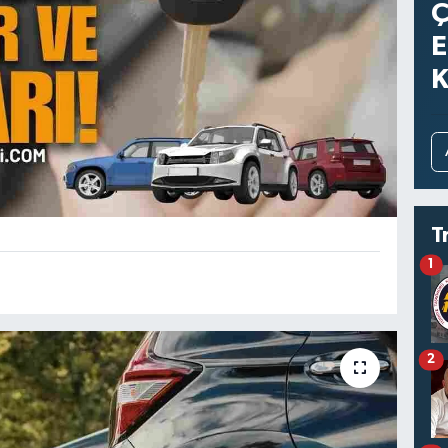
Ç
E
K
T
1
2