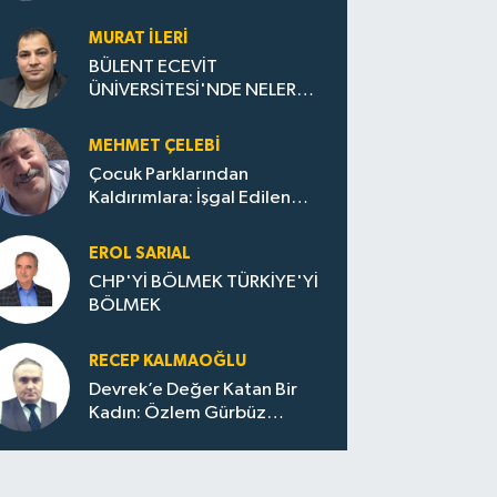
Elmastan Mavi Vatan Gazına:
Zonguldak'ın Dönüşümü..
MURAT İLERI
BÜLENT ECEVİT
ÜNİVERSİTESİ'NDE NELER
OLUYOR?
MEHMET ÇELEBI
Çocuk Parklarından
Kaldırımlara: İşgal Edilen
Huzur / Sokakta Sıfır Atık,
Evler Çöp Dolu
EROL SARIAL
CHP'Yİ BÖLMEK TÜRKİYE'Yİ
BÖLMEK
RECEP KALMAOĞLU
Devrek’e Değer Katan Bir
Kadın: Özlem Gürbüz
Ulupınar