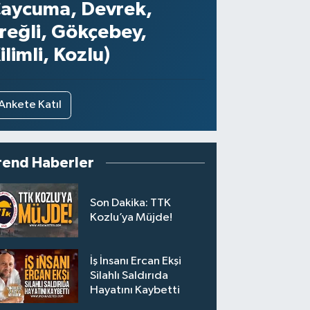
aycuma, Devrek,
reğli, Gökçebey,
ilimli, Kozlu)
Ankete Katıl
rend Haberler
Son Dakika: TTK
Kozlu’ya Müjde!
İş İnsanı Ercan Ekşi
Silahlı Saldırıda
Hayatını Kaybetti