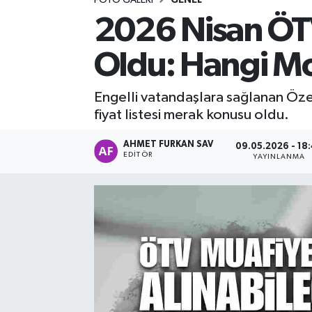
2026 Nisan ÖTV's
DEVREK
Oldu: Hangi Mo
DÜZCE
Engelli vatandaşlara sağlanan Özel
EREĞLİ
fiyat listesi merak konusu oldu.
GÖKÇEBEY
AHMET FURKAN SAV
09.05.2026 - 18
EDITÖR
YAYINLANMA
KARABÜK
KASTAMONU