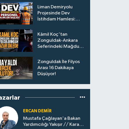
Liman Demiryolu
Projesinde Dev
İstihdam Hamlesi:
Personel Alımları
Başladı
Kâmil Koç'tan
Zonguldak-Ankara
Seferindeki Mağdur
Yolculara Bilet İadesi
Zonguldak İle Filyos
Arası 16 Dakikaya
Düşüyor!
azarlar
ERCAN DEMIR
Mustafa Çağlayan'a Bakan
Yardımcılığı Yakışır // ​Kara