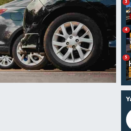
3
4
5
Y