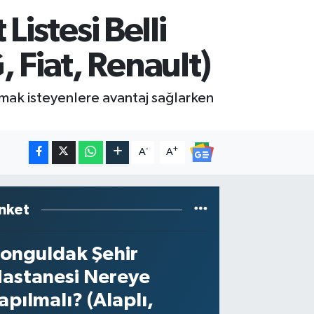
Listesi Belli
Fiat, Renault)
lmak isteyenlere avantaj sağlarken
-
+
A
A
nket
onguldak Şehir
astanesi Nereye
apılmalı? (Alaplı,