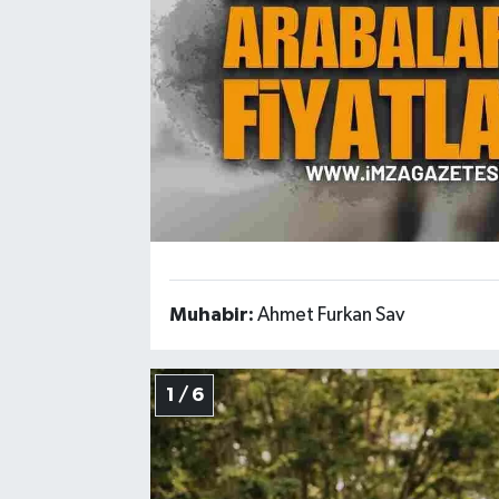
Muhabir:
Ahmet Furkan Sav
1 / 6