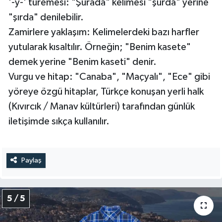
'-y-' türemesi: "Şurada" kelimesi "şurda" yerine
"şırda" denilebilir.
Zamirlere yaklaşım: Kelimelerdeki bazı harfler
yutularak kısaltılır. Örneğin; "Benim kasete"
demek yerine "Benim kaseti" denir.
Vurgu ve hitap: "Canaba", "Maçyalı", "Ece" gibi
yöreye özgü hitaplar, Türkçe konuşan yerli halk
(Kıvırcık / Manav kültürleri) tarafından günlük
iletişimde sıkça kullanılır.
Paylaş
5 / 5