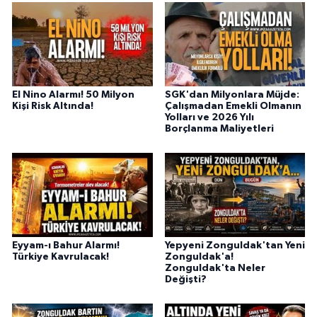
El Nino Alarmı! 50 Milyon
SGK'dan Milyonlara Müjde:
Kişi Risk Altında!
Çalışmadan Emekli Olmanın
Yolları ve 2026 Yılı
Borçlanma Maliyetleri
Eyyam-ı Bahur Alarmı!
Yepyeni Zonguldak'tan Yeni
Türkiye Kavrulacak!
Zonguldak'a!
Zonguldak'ta Neler
Değişti?