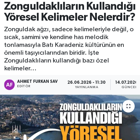
Zonguldaklıların Kullandığı
DEVREK
Yöresel Kelimeler Nelerdir?
DÜZCE
Zonguldak ağzı, sadece kelimeleriyle değil, o
sıcak, samimi ve kendine has melodik
EREĞLİ
tonlamasıyla Batı Karadeniz kültürünün en
önemli taşıyıcılarından biridir. İşte
GÖKÇEBEY
Zonguldaklıların kullandığı bazı özel
kelimeler...
KARABÜK
AHMET FURKAN SAV
26.06.2026 - 11:30
14.07.2026 
EDITÖR
YAYINLANMA
GÜNCELL
KASTAMONU