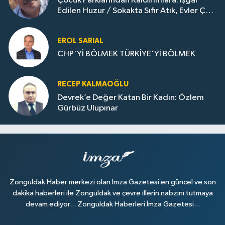
Çocuk Parklarından Kaldırımlara: İşgal
Edilen Huzur / Sokakta Sıfır Atık, Evler Çöp
Dolu
EROL SARIAL
CHP'Yİ BÖLMEK TÜRKİYE'Yİ BÖLMEK
RECEP KALMAOĞLU
Devrek’e Değer Katan Bir Kadın: Özlem
Gürbüz Ulupınar
Zonguldak Haber merkezi olan İmza Gazetesi en güncel ve son
dakika haberleri ile Zonguldak ve çevre illerin nabzını tutmaya
devam ediyor... Zonguldak Haberleri İmza Gazetesi...