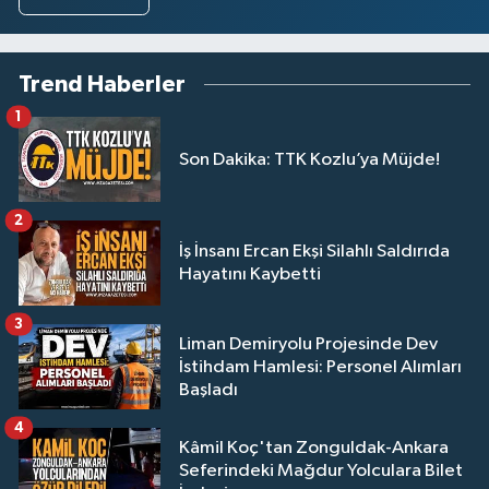
Trend Haberler
1
Son Dakika: TTK Kozlu’ya Müjde!
2
İş İnsanı Ercan Ekşi Silahlı Saldırıda
Hayatını Kaybetti
3
Liman Demiryolu Projesinde Dev
İstihdam Hamlesi: Personel Alımları
Başladı
4
Kâmil Koç'tan Zonguldak-Ankara
Seferindeki Mağdur Yolculara Bilet