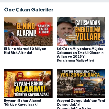
Öne Çıkan Galeriler
El Nino Alarmı! 50 Milyon
SGK'dan Milyonlara Müjde:
Kişi Risk Altında!
Çalışmadan Emekli Olmanın
Yolları ve 2026 Yılı
Borçlanma Maliyetleri
Eyyam-ı Bahur Alarmı!
Yepyeni Zonguldak'tan Yeni
Türkiye Kavrulacak!
Zonguldak'a!
Zonguldak'ta Neler