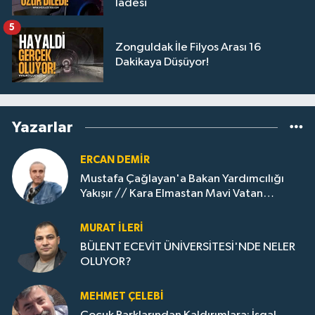
İadesi
5
Zonguldak İle Filyos Arası 16
Dakikaya Düşüyor!
Yazarlar
ERCAN DEMIR
Mustafa Çağlayan'a Bakan Yardımcılığı
Yakışır // ​Kara Elmastan Mavi Vatan
Gazına: Zonguldak'ın Dönüşümü..
MURAT İLERI
BÜLENT ECEVİT ÜNİVERSİTESİ'NDE NELER
OLUYOR?
MEHMET ÇELEBI