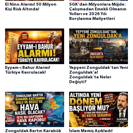
El Nino Alarmı! 50 Milyon
SGK'dan Milyonlara Müjde:
Kişi Risk Altında!
Çalışmadan Emekli Olmanın
Yolları ve 2026 Yılı
Borçlanma Maliyetleri
Eyyam-ı Bahur Alarmı!
Yepyeni Zonguldak'tan Yeni
Türkiye Kavrulacak!
Zonguldak'a!
Zonguldak'ta Neler
Değişti?
Zonguldak Bartın Karabük
İslam Memiş Açıkladı!