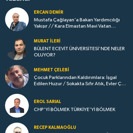
ERCAN DEMIR
Mustafa Çağlayan'a Bakan Yardımcılığı
Yakışır // ​Kara Elmastan Mavi Vatan
Gazına: Zonguldak'ın Dönüşümü..
MURAT İLERI
BÜLENT ECEVİT ÜNİVERSİTESİ'NDE NELER
OLUYOR?
MEHMET ÇELEBI
Çocuk Parklarından Kaldırımlara: İşgal
Edilen Huzur / Sokakta Sıfır Atık, Evler Çöp
Dolu
EROL SARIAL
CHP'Yİ BÖLMEK TÜRKİYE'Yİ BÖLMEK
RECEP KALMAOĞLU