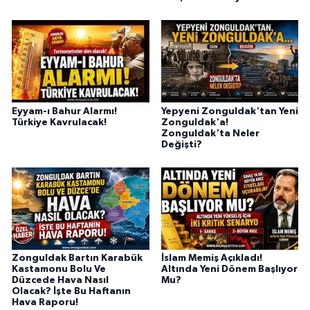
Eyyam-ı Bahur Alarmı!
Yepyeni Zonguldak'tan Yeni
Türkiye Kavrulacak!
Zonguldak'a!
Zonguldak'ta Neler
Değişti?
Zonguldak Bartın Karabük
İslam Memiş Açıkladı!
Kastamonu Bolu Ve
Altında Yeni Dönem Başlıyor
Düzcede Hava Nasıl
Mu?
Olacak? İşte Bu Haftanın
Hava Raporu!