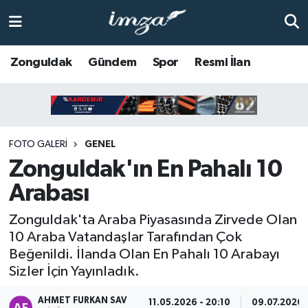
ZONGULDAK
Zonguldak Nöbetçi Eczaneler
Zonguldak
Gündem
Spor
Resmi İlan
Anasayfa
Zonguldak Hava Durumu
ALAPLI
Zonguldak Trafik Yoğunluk Haritası
FOTO GALERI
GENEL
KOZLU
Süper Lig Puan Durumu ve Fikstür
Zonguldak'ın En Pahalı 10
Arabası
KİLİMLİ
Tüm Manşetler
Zonguldak'ta Araba Piyasasında Zirvede Olan
BARTIN
Son Dakika Haberleri
10 Araba Vatandaşlar Tarafından Çok
Beğenildi. İlanda Olan En Pahalı 10 Arabayı
BOLU
Haber Arşivi
Sizler İçin Yayınladık.
ÇAYCUMA
AHMET FURKAN SAV
11.05.2026 - 20:10
09.07.2026 