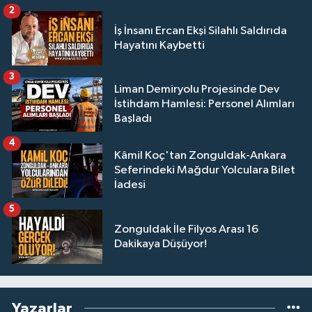
2
İş İnsanı Ercan Ekşi Silahlı Saldırıda
Hayatını Kaybetti
3
Liman Demiryolu Projesinde Dev
İstihdam Hamlesi: Personel Alımları
Başladı
4
Kâmil Koç'tan Zonguldak-Ankara
Seferindeki Mağdur Yolculara Bilet
İadesi
5
Zonguldak İle Filyos Arası 16
Dakikaya Düşüyor!
Yazarlar