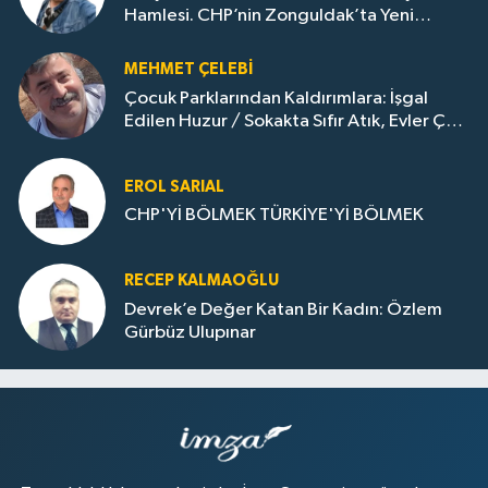
Hamlesi. CHP’nin Zonguldak’ta Yeni
Dönemi..
MEHMET ÇELEBI
Çocuk Parklarından Kaldırımlara: İşgal
Edilen Huzur / Sokakta Sıfır Atık, Evler Çöp
Dolu
EROL SARIAL
CHP'Yİ BÖLMEK TÜRKİYE'Yİ BÖLMEK
RECEP KALMAOĞLU
Devrek’e Değer Katan Bir Kadın: Özlem
Gürbüz Ulupınar