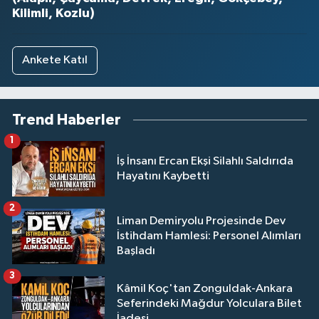
Kilimli, Kozlu)
Ankete Katıl
Trend Haberler
1
İş İnsanı Ercan Ekşi Silahlı Saldırıda
Hayatını Kaybetti
2
Liman Demiryolu Projesinde Dev
İstihdam Hamlesi: Personel Alımları
Başladı
3
Kâmil Koç'tan Zonguldak-Ankara
Seferindeki Mağdur Yolculara Bilet
İadesi