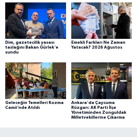
Dim, gazetecilik yasası
Emekli Farkları Ne Zaman
taslağını Bakan Gürlek'e
Yatacak? 2026 Ağustos
sundu
Geleceğin Temelleri Kozma
Ankara'da Çaycuma
Camii’nde Atıldı
Rüzgarı: AK Parti İlçe
Yönetiminden Zonguldak
Milletvekillerine Çıkarma