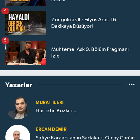
4
Zonguldak İle Filyos Arası 16
Dakikaya Düşüyor!
5
Muhtemel Aşk 9. Bölüm Fragmanı
İzle
Yazarlar
MURAT İLERI
Hasretin Bozkırı...
ERCAN DEMIR
Safiye Karaarslan’ın Sadakati, Olcay Can’ın