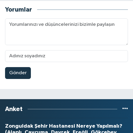
Yorumlar
Gönder
Anket
Zonguldak Şehir Hastanesi Nereye Yapılmalı?
(Alaplı, Çaycuma, Devrek, Ereğli, Gökçebey,