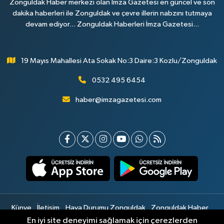
Zonguldak Haber merkezi olan İmza Gazetesi en güncel ve son
dakika haberleri ile Zonguldak ve çevre illerin nabzını tutmaya
devam ediyor... Zonguldak Haberleri İmza Gazetesi...
19 Mayıs Mahallesi Ata Sokak No:3 Daire:3 Kozlu/Zonguldak
0532 495 6454
haber@imzagazetesi.com
Künye
İletişim
Hava Durumu Zonguldak
Zonguldak Haber
Gizlilik Sözleşmesi
Hizmet Şartları
Sitemap
En iyi site deneyimi sağlamak için çerezlerden