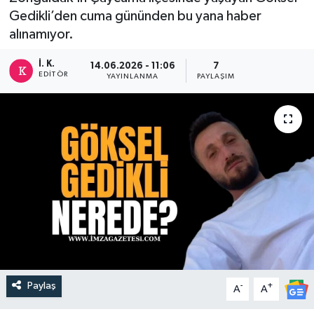
Gedikli’den cuma gününden bu yana haber
DEVREK
alınamıyor.
DÜZCE
İ. K.
14.06.2026 - 11:06
7
EDITÖR
YAYINLANMA
PAYLAŞIM
EREĞLİ
GÖKÇEBEY
KARABÜK
KASTAMONU
Paylaş
-
+
A
A