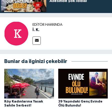
Ailesinde Şok İddia!
EDITÖR HAKKINDA
İ. K.
Bunlar da ilginizi çekebilir
Köy Kadınlarına Yasak
39 Yaşındaki Genç Evinde
Sahile Serbest!
Ölü Bulundu!